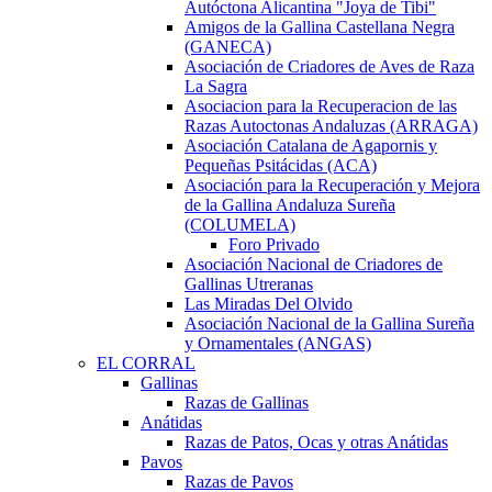
Autóctona Alicantina "Joya de Tibi"
Amigos de la Gallina Castellana Negra
(GANECA)
Asociación de Criadores de Aves de Raza
La Sagra
Asociacion para la Recuperacion de las
Razas Autoctonas Andaluzas (ARRAGA)
Asociación Catalana de Agapornis y
Pequeñas Psitácidas (ACA)
Asociación para la Recuperación y Mejora
de la Gallina Andaluza Sureña
(COLUMELA)
Foro Privado
Asociación Nacional de Criadores de
Gallinas Utreranas
Las Miradas Del Olvido
Asociación Nacional de la Gallina Sureña
y Ornamentales (ANGAS)
EL CORRAL
Gallinas
Razas de Gallinas
Anátidas
Razas de Patos, Ocas y otras Anátidas
Pavos
Razas de Pavos