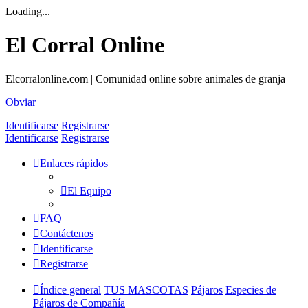
Loading...
El Corral Online
Elcorralonline.com | Comunidad online sobre animales de granja
Obviar
Identificarse
Registrarse
Identificarse
Registrarse
Enlaces rápidos
El Equipo
FAQ
Contáctenos
Identificarse
Registrarse
Índice general
TUS MASCOTAS
Pájaros
Especies de
Pájaros de Compañía