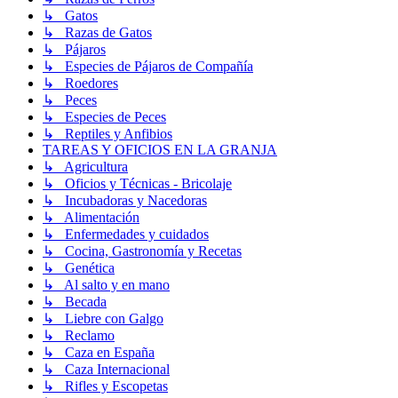
↳ Gatos
↳ Razas de Gatos
↳ Pájaros
↳ Especies de Pájaros de Compañía
↳ Roedores
↳ Peces
↳ Especies de Peces
↳ Reptiles y Anfibios
TAREAS Y OFICIOS EN LA GRANJA
↳ Agricultura
↳ Oficios y Técnicas - Bricolaje
↳ Incubadoras y Nacedoras
↳ Alimentación
↳ Enfermedades y cuidados
↳ Cocina, Gastronomía y Recetas
↳ Genética
↳ Al salto y en mano
↳ Becada
↳ Liebre con Galgo
↳ Reclamo
↳ Caza en España
↳ Caza Internacional
↳ Rifles y Escopetas