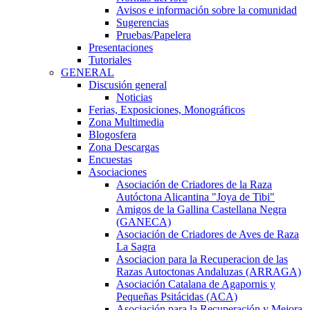
Avisos e información sobre la comunidad
Sugerencias
Pruebas/Papelera
Presentaciones
Tutoriales
GENERAL
Discusión general
Noticias
Ferias, Exposiciones, Monográficos
Zona Multimedia
Blogosfera
Zona Descargas
Encuestas
Asociaciones
Asociación de Criadores de la Raza
Autóctona Alicantina "Joya de Tibi"
Amigos de la Gallina Castellana Negra
(GANECA)
Asociación de Criadores de Aves de Raza
La Sagra
Asociacion para la Recuperacion de las
Razas Autoctonas Andaluzas (ARRAGA)
Asociación Catalana de Agapornis y
Pequeñas Psitácidas (ACA)
Asociación para la Recuperación y Mejora