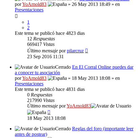
por
YoArnold83
» 26 May 2013 18:49 » en
Presentaciones
1
2
Este tema se publicó hace 4823 dias
12
Respuestas
669417
Vistas
Último mensaje
por
pilarcruz
23 Sep 2016 11:31
Cerrado
En El Corral Online puedes dar
a conocer tu asociación
por
YoArnold83
» 18 May 2013 18:08 » en
Presentaciones
Este tema se publicó hace 4831 dias
0
Respuestas
217990
Vistas
Último mensaje
por
YoArnold83
18 May 2013 18:08
Cerrado
Reglas del foro (importante leer
antes de postear)