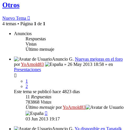
Otros
Nuevo Tema
4 temas • Página
1
de
1
Anuncios
Respuestas
Vistas
Último mensaje
Anuncio G.
Nuevas mejoras en el foro
por
YoArnold83
» 26 May 2013 18:58 » en
Presentaciones
1
2
Este tema se publicó hace 4823 dias
11
Respuestas
783868
Vistas
Último mensaje
por
YoArnold83
03 Jun 2013 19:17
Anuncio G.
Ya disponible en Tapatalk