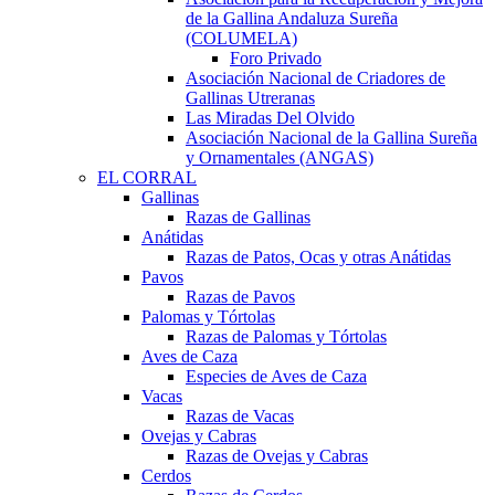
de la Gallina Andaluza Sureña
(COLUMELA)
Foro Privado
Asociación Nacional de Criadores de
Gallinas Utreranas
Las Miradas Del Olvido
Asociación Nacional de la Gallina Sureña
y Ornamentales (ANGAS)
EL CORRAL
Gallinas
Razas de Gallinas
Anátidas
Razas de Patos, Ocas y otras Anátidas
Pavos
Razas de Pavos
Palomas y Tórtolas
Razas de Palomas y Tórtolas
Aves de Caza
Especies de Aves de Caza
Vacas
Razas de Vacas
Ovejas y Cabras
Razas de Ovejas y Cabras
Cerdos