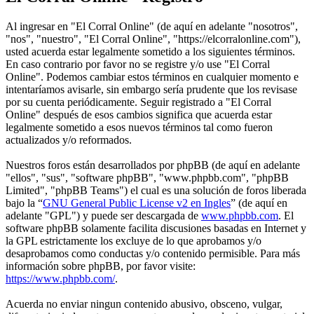
Al ingresar en "El Corral Online" (de aquí en adelante "nosotros",
"nos", "nuestro", "El Corral Online", "https://elcorralonline.com"),
usted acuerda estar legalmente sometido a los siguientes términos.
En caso contrario por favor no se registre y/o use "El Corral
Online". Podemos cambiar estos términos en cualquier momento e
intentaríamos avisarle, sin embargo sería prudente que los revisase
por su cuenta periódicamente. Seguir registrado a "El Corral
Online" después de esos cambios significa que acuerda estar
legalmente sometido a esos nuevos términos tal como fueron
actualizados y/o reformados.
Nuestros foros están desarrollados por phpBB (de aquí en adelante
"ellos", "sus", "software phpBB", "www.phpbb.com", "phpBB
Limited", "phpBB Teams") el cual es una solución de foros liberada
bajo la “
GNU General Public License v2 en Ingles
” (de aquí en
adelante "GPL") y puede ser descargada de
www.phpbb.com
. El
software phpBB solamente facilita discusiones basadas en Internet y
la GPL estrictamente los excluye de lo que aprobamos y/o
desaprobamos como conductas y/o contenido permisible. Para más
información sobre phpBB, por favor visite:
https://www.phpbb.com/
.
Acuerda no enviar ningun contenido abusivo, obsceno, vulgar,