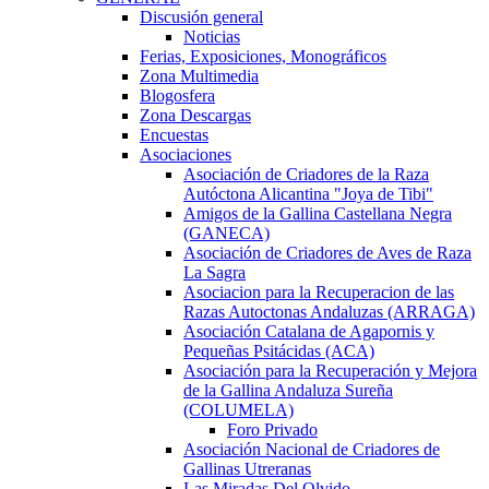
Discusión general
Noticias
Ferias, Exposiciones, Monográficos
Zona Multimedia
Blogosfera
Zona Descargas
Encuestas
Asociaciones
Asociación de Criadores de la Raza
Autóctona Alicantina "Joya de Tibi"
Amigos de la Gallina Castellana Negra
(GANECA)
Asociación de Criadores de Aves de Raza
La Sagra
Asociacion para la Recuperacion de las
Razas Autoctonas Andaluzas (ARRAGA)
Asociación Catalana de Agapornis y
Pequeñas Psitácidas (ACA)
Asociación para la Recuperación y Mejora
de la Gallina Andaluza Sureña
(COLUMELA)
Foro Privado
Asociación Nacional de Criadores de
Gallinas Utreranas
Las Miradas Del Olvido