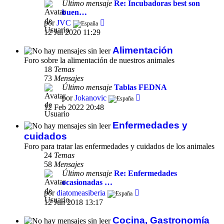
Último mensaje
Re: Incubadoras best son
buen…
Ver
por
JVC
último
12 Jul 2020 11:29
mensaje
Alimentación
Foro sobre la alimentación de nuestros animales
18
Temas
73
Mensajes
Último mensaje
Tablas FEDNA
Ver
por
Jokanovic
último
12 Feb 2022 20:48
mensaje
Enfermedades y
cuidados
Foro para tratar las enfermedades y cuidados de los animales
24
Temas
58
Mensajes
Último mensaje
Re: Enfermedades
ocasionadas …
Ver
por
diatomeasiberia
último
12 Jun 2018 13:17
mensaje
Cocina, Gastronomía