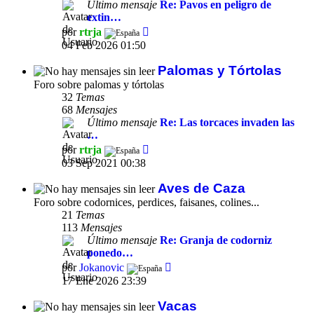
Último mensaje
Re: Pavos en peligro de
extin…
Ver
por
rtrja
último
04 Feb 2026 01:50
mensaje
Palomas y Tórtolas
Foro sobre palomas y tórtolas
32
Temas
68
Mensajes
Último mensaje
Re: Las torcaces invaden las
…
Ver
por
rtrja
último
03 Sep 2021 00:38
mensaje
Aves de Caza
Foro sobre codornices, perdices, faisanes, colines...
21
Temas
113
Mensajes
Último mensaje
Re: Granja de codorniz
ponedo…
Ver
por
Jokanovic
último
17 Ene 2026 23:39
mensaje
Vacas