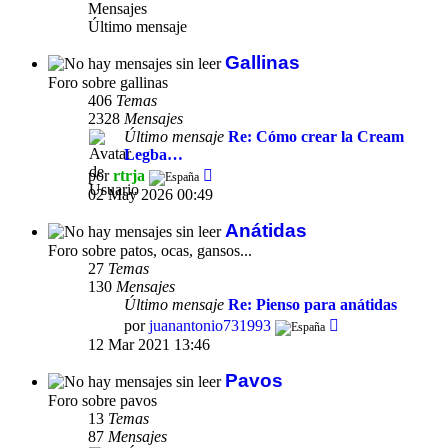
Mensajes
Último mensaje
Gallinas
Foro sobre gallinas
406
Temas
2328
Mensajes
Último mensaje
Re: Cómo crear la Cream
Legba…
Ver
por
rtrja
último
02 May 2026 00:49
mensaje
Anátidas
Foro sobre patos, ocas, gansos...
27
Temas
130
Mensajes
Último mensaje
Re: Pienso para anátidas
Ver
por
juanantonio731993
último
12 Mar 2021 13:46
mensaje
Pavos
Foro sobre pavos
13
Temas
87
Mensajes