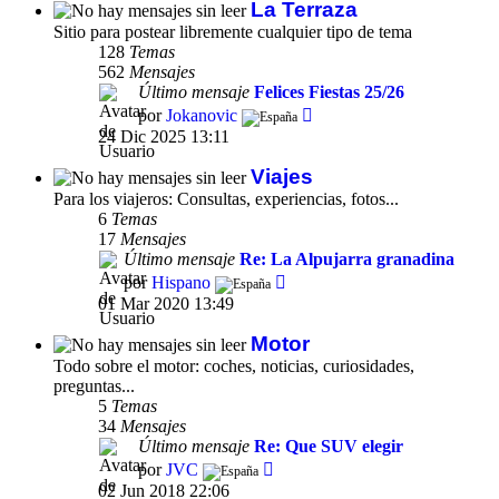
La Terraza
Sitio para postear libremente cualquier tipo de tema
128
Temas
562
Mensajes
Último mensaje
Felices Fiestas 25/26
Ver
por
Jokanovic
último
24 Dic 2025 13:11
mensaje
Viajes
Para los viajeros: Consultas, experiencias, fotos...
6
Temas
17
Mensajes
Último mensaje
Re: La Alpujarra granadina
Ver
por
Hispano
último
01 Mar 2020 13:49
mensaje
Motor
Todo sobre el motor: coches, noticias, curiosidades,
preguntas...
5
Temas
34
Mensajes
Último mensaje
Re: Que SUV elegir
Ver
por
JVC
último
02 Jun 2018 22:06