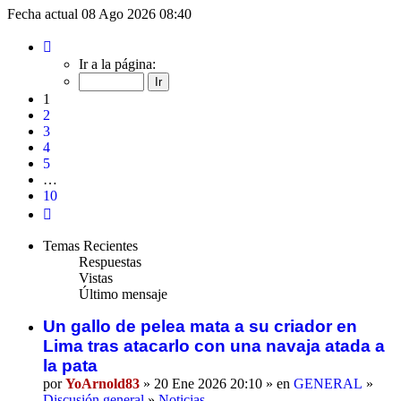
Fecha actual 08 Ago 2026 08:40
Página
1
Ir a la página:
de
10
1
2
3
4
5
…
10
Siguiente
Temas Recientes
Respuestas
Vistas
Último mensaje
Un gallo de pelea mata a su criador en
Lima tras atacarlo con una navaja atada a
la pata
por
YoArnold83
» 20 Ene 2026 20:10 » en
GENERAL
»
Discusión general
»
Noticias