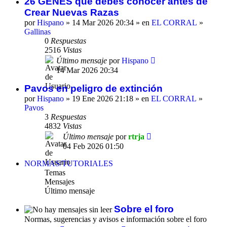
26 GENES que debes conocer antes de
Crear Nuevas Razas
por
Hispano
» 14 Mar 2026 20:34 » en
EL CORRAL
»
Gallinas
0
Respuestas
2516
Vistas
Último mensaje
por
Hispano
14 Mar 2026 20:34
Pavos en peligro de extinción
por
Hispano
» 19 Ene 2026 21:18 » en
EL CORRAL
»
Pavos
3
Respuestas
4832
Vistas
Último mensaje
por
rtrja
04 Feb 2026 01:50
NORMAS/TUTORIALES
Temas
Mensajes
Último mensaje
Sobre el foro
Normas, sugerencias y avisos e información sobre el foro