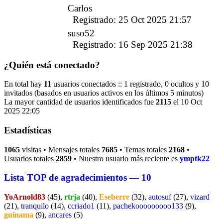
Carlos
Registrado: 25 Oct 2025 21:57
suso52
Registrado: 16 Sep 2025 21:38
¿Quién está conectado?
En total hay
11
usuarios conectados :: 1 registrado, 0 ocultos y 10
invitados (basados en usuarios activos en los últimos 5 minutos)
La mayor cantidad de usuarios identificados fue
2115
el 10 Oct
2025 22:05
Estadísticas
1065
visitas • Mensajes totales
7685
• Temas totales
2168
•
Usuarios totales
2859
• Nuestro usuario más reciente es
ymptk22
Lista TOP de agradecimientos — 10
YoArnold83
(45),
rtrja
(40),
Eseberre
(32),
autosuf
(27),
vizard
(21),
tranquilo
(14),
ccriado1
(11),
pachekooooooooo133
(9),
guinama
(9),
ancares
(5)