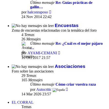
Último mensaje
Re: Guías prácticas de
gallin…
Ver
por
halconraposo
último
24 Nov 2014 22:42
mensaje
Encuestas
Zona de encuestas relacionadas con la temática del foro
4
Temas
26
Mensajes
Último mensaje
Re: ¿Cuál es el mejor pájaro
…
Ver
por
AYAMI-CEMANI
último
16 Oct 2017 21:57
mensaje
Asociaciones
Foro sobre las asociaciones
29
Temas
165
Mensajes
Último mensaje
Cómo criar vuestra raza
Ver
por
Autocritic
último
14 Mar 2026 23:57
mensaje
EL CORRAL
Temas