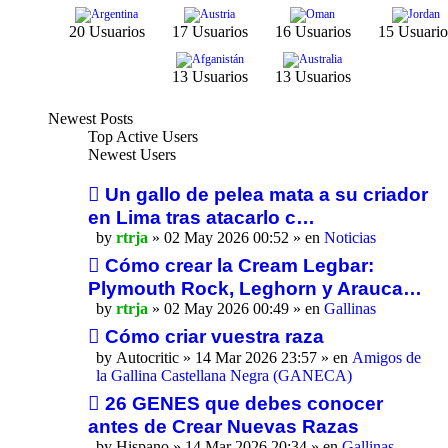
20 Usuarios
17 Usuarios
16 Usuarios
15 Usuario
13 Usuarios
13 Usuarios
Newest Posts
Top Active Users
Newest Users
Un gallo de pelea mata a su criador
en Lima tras atacarlo c…
by
rtrja
» 02 May 2026 00:52 » en
Noticias
Cómo crear la Cream Legbar:
Plymouth Rock, Leghorn y Arauca…
by
rtrja
» 02 May 2026 00:49 » en
Gallinas
Cómo criar vuestra raza
by
Autocritic
» 14 Mar 2026 23:57 » en
Amigos de
la Gallina Castellana Negra (GANECA)
26 GENES que debes conocer
antes de Crear Nuevas Razas
by
Hispano
» 14 Mar 2026 20:34 » en
Gallinas