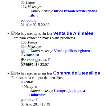
56
Temas
124
Mensajes
Último mensaje
busco brandelverdel enana
rib…
Ver
por
polo
último
21 Abr 2015 20:38
mensaje
Venta de Animales
Foro para vender animales o sus productos
166
Temas
369
Mensajes
Último mensaje
Vendo pollitos leghorn
indust…
Ver
por
rtrja
último
26 Jun 2017 23:07
mensaje
Compra de Utensilios
Foro sobre la compra de utensilios
4
Temas
4
Mensajes
Último mensaje
Compro jaula para
codornices
Ver
por
brevo
último
03 Ago 2014 15:49