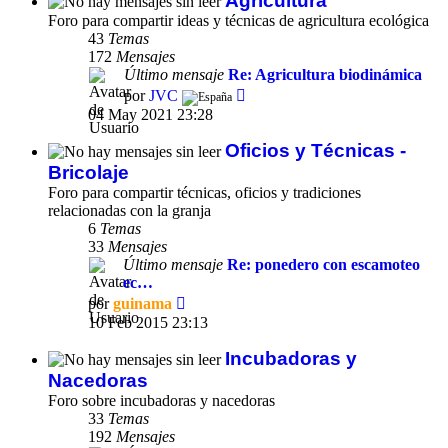
Agricultura
Foro para compartir ideas y técnicas de agricultura ecológica
43
Temas
172
Mensajes
Último mensaje
Re: Agricultura biodinámica
Ver
por
JVC
último
04 May 2021 23:28
mensaje
Oficios y Técnicas -
Bricolaje
Foro para compartir técnicas, oficios y tradiciones
relacionadas con la granja
6
Temas
33
Mensajes
Último mensaje
Re: ponedero con escamoteo
ec…
Ver
por
guinama
último
10 Feb 2015 23:13
mensaje
Incubadoras y
Nacedoras
Foro sobre incubadoras y nacedoras
33
Temas
192
Mensajes