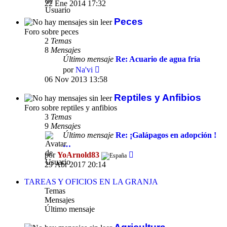
último
22 Ene 2014 17:32
mensaje
Peces
Foro sobre peces
2
Temas
8
Mensajes
Último mensaje
Re: Acuario de agua fría
Ver
por
Na'vi
último
06 Nov 2013 13:58
mensaje
Reptiles y Anfibios
Foro sobre reptiles y anfibios
3
Temas
9
Mensajes
Último mensaje
Re: ¡Galápagos en adopción !
…
Ver
por
YoArnold83
último
29 Abr 2017 20:14
mensaje
TAREAS Y OFICIOS EN LA GRANJA
Temas
Mensajes
Último mensaje