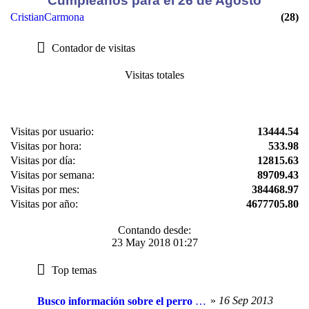
Cumpleaños para el 26 de Agosto
CristianCarmona
(28)
Contador de visitas
Visitas totales
Visitas por usuario:
13444.54
Visitas por hora:
533.98
Visitas por día:
12815.63
Visitas por semana:
89709.43
Visitas por mes:
384468.97
Visitas por año:
4677705.80
Contando desde:
23 May 2018 01:27
Top temas
»
16 Sep 2013
Busco información sobre el perro “alaskan husky”