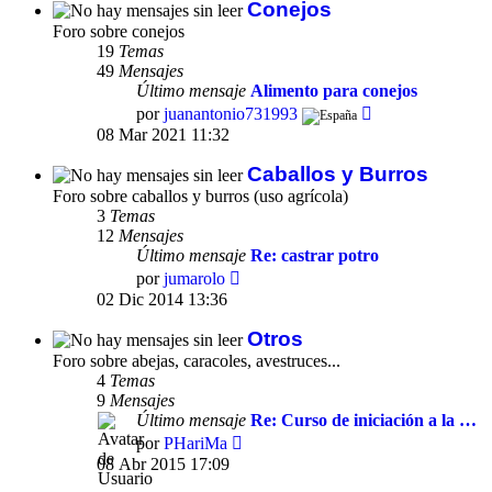
Conejos
Foro sobre conejos
19
Temas
49
Mensajes
Último mensaje
Alimento para conejos
Ver
por
juanantonio731993
último
08 Mar 2021 11:32
mensaje
Caballos y Burros
Foro sobre caballos y burros (uso agrícola)
3
Temas
12
Mensajes
Último mensaje
Re: castrar potro
Ver
por
jumarolo
último
02 Dic 2014 13:36
mensaje
Otros
Foro sobre abejas, caracoles, avestruces...
4
Temas
9
Mensajes
Último mensaje
Re: Curso de iniciación a la …
Ver
por
PHariMa
último
08 Abr 2015 17:09
mensaje