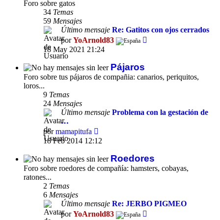
Foro sobre gatos
34
Temas
59
Mensajes
Último mensaje
Re: Gatitos con ojos cerrados
Ver
por
YoArnold83
último
18 May 2021 21:24
mensaje
Pájaros
Foro sobre tus pájaros de compañia: canarios, periquitos,
loros...
9
Temas
24
Mensajes
Último mensaje
Problema con la gestación de
…
Ver
por
mamapitufa
último
18 Feb 2014 12:12
mensaje
Roedores
Foro sobre roedores de compañía: hamsters, cobayas,
ratones...
2
Temas
6
Mensajes
Último mensaje
Re: JERBO PIGMEO
Ver
por
YoArnold83