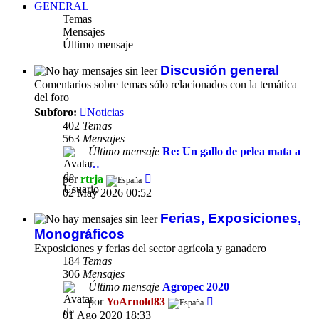
GENERAL
Temas
Mensajes
Último mensaje
Discusión general
Comentarios sobre temas sólo relacionados con la temática
del foro
Subforo:
Noticias
402
Temas
563
Mensajes
Último mensaje
Re: Un gallo de pelea mata a
…
Ver
por
rtrja
último
02 May 2026 00:52
mensaje
Ferias, Exposiciones,
Monográficos
Exposiciones y ferias del sector agrícola y ganadero
184
Temas
306
Mensajes
Último mensaje
Agropec 2020
Ver
por
YoArnold83
último
01 Ago 2020 18:33