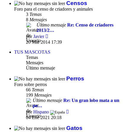
Censos
Foro para el censo de criadores y animales
3
Temas
8
Mensajes
Último mensaje
Re: Censo de criadores
2013/2…
Ver
por
Javier
último
20 Mar 2014 17:39
mensaje
TUS MASCOTAS
Temas
Mensajes
Último mensaje
Perros
Foro sobre perros
66
Temas
199
Mensajes
Último mensaje
Re: Un gran lobo mata a un
pe…
Ver
por
Hispano
último
04 Ene 2021 20:18
mensaje
Gatos