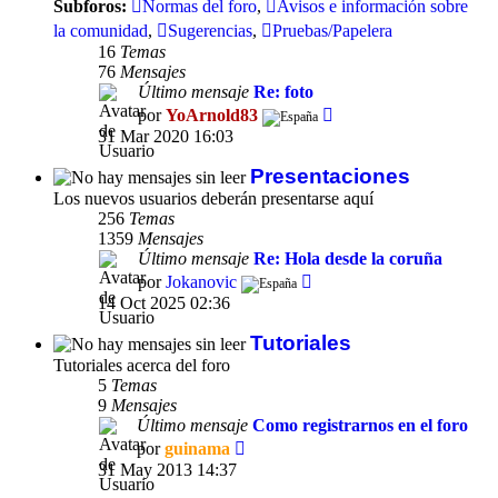
Subforos:
Normas del foro
,
Avisos e información sobre
la comunidad
,
Sugerencias
,
Pruebas/Papelera
16
Temas
76
Mensajes
Último mensaje
Re: foto
Ver
por
YoArnold83
último
31 Mar 2020 16:03
mensaje
Presentaciones
Los nuevos usuarios deberán presentarse aquí
256
Temas
1359
Mensajes
Último mensaje
Re: Hola desde la coruña
Ver
por
Jokanovic
último
14 Oct 2025 02:36
mensaje
Tutoriales
Tutoriales acerca del foro
5
Temas
9
Mensajes
Último mensaje
Como registrarnos en el foro
Ver
por
guinama
último
31 May 2013 14:37
mensaje