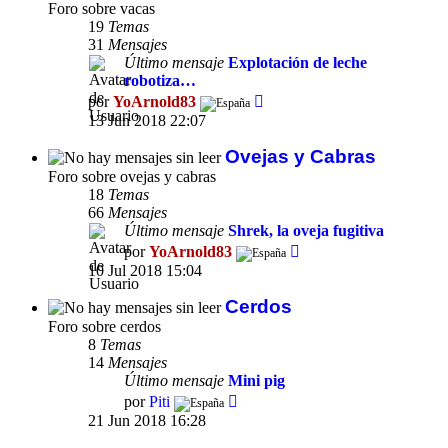
Foro sobre vacas
19
Temas
31
Mensajes
Último mensaje
Explotación de leche
robotiza…
Ver
por
YoArnold83
último
13 Jun 2018 22:07
mensaje
Ovejas y Cabras
Foro sobre ovejas y cabras
18
Temas
66
Mensajes
Último mensaje
Shrek, la oveja fugitiva
Ver
por
YoArnold83
último
10 Jul 2018 15:04
mensaje
Cerdos
Foro sobre cerdos
8
Temas
14
Mensajes
Último mensaje
Mini pig
Ver
por
Piti
último
21 Jun 2018 16:28
mensaje