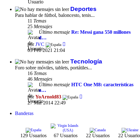
mensaje
Deportes
Para hablar de fútbol, baloncesto, tenis...
11
Temas
25
Mensajes
Último mensaje
Re: Messi gana 550 millones
d…
Ver
por
JVC
último
03 Feb 2021 21:04
mensaje
Tecnología
Foro sobre móviles, tablets, portátiles...
16
Temas
46
Mensajes
Último mensaje
HTC One M8: características
o…
Ver
por
YoArnold83
último
27 Mar 2014 22:49
mensaje
Banderas
129 Usuarios
67 Usuarios
22 Usuarios
22 Usuario