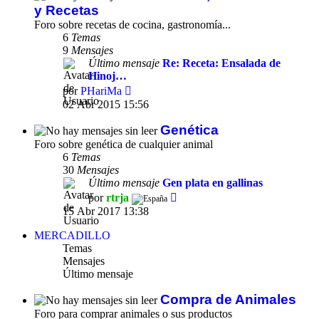
y Recetas
Foro sobre recetas de cocina, gastronomía...
6
Temas
9
Mensajes
Último mensaje
Re: Receta: Ensalada de
Hinoj…
Ver
por
PHariMa
último
02 Abr 2015 15:56
mensaje
Genética
Foro sobre genética de cualquier animal
6
Temas
30
Mensajes
Último mensaje
Gen plata en gallinas
Ver
por
rtrja
último
15 Abr 2017 13:38
mensaje
MERCADILLO
Temas
Mensajes
Último mensaje
Compra de Animales
Foro para comprar animales o sus productos