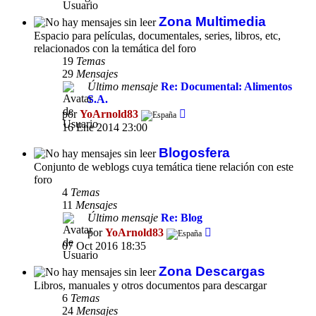
mensaje
Zona Multimedia
Espacio para películas, documentales, series, libros, etc,
relacionados con la temática del foro
19
Temas
29
Mensajes
Último mensaje
Re: Documental: Alimentos
S.A.
Ver
por
YoArnold83
último
16 Ene 2014 23:00
mensaje
Blogosfera
Conjunto de weblogs cuya temática tiene relación con este
foro
4
Temas
11
Mensajes
Último mensaje
Re: Blog
Ver
por
YoArnold83
último
07 Oct 2016 18:35
mensaje
Zona Descargas
Libros, manuales y otros documentos para descargar
6
Temas
24
Mensajes