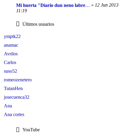
»
12 Jun 2013
Mi huerta "Diario dun neno labrego e outras cousas"
11:19
Últimos usuarios
ymptk22
anamac
Avrilos
Carlos
suso52
romeozenetero
TutanHen
josecuenca32
Ana
Ana cortes
YouTube