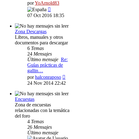
por
YoArnold83
Ver
último
07 Oct 2016 18:35
mensaje
Zona Descargas
Libros, manuales y otros
documentos para descargar
6
Temas
24
Mensajes
Último mensaje
Re:
Guías prácticas de
gallin…
Ver
por
halconraposo
último
24 Nov 2014 22:42
mensaje
Encuestas
Zona de encuestas
relacionadas con la temática
del foro
4
Temas
26
Mensajes
Último mensaje