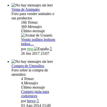
mensaje
Venta de Animales
Foro para vender animales o
sus productos
166
Temas
369
Mensajes
Último mensaje
Vendo pollitos leghorn
indust…
Ver
por
rtrja
último
26 Jun 2017 23:07
mensaje
Compra de Utensilios
Foro sobre la compra de
utensilios
4
Temas
4
Mensajes
Último mensaje
Compro jaula para
codornices
Ver
por
brevo
último
03 Ago 2014 15:49