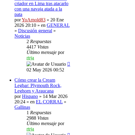
criador en Lima tras atacarlo
con una navaja atada a la
pata
por
YoArnold83
» 20 Ene
2026 20:10 » en
GENERAL
»
Discusión general
»
Noticias
2
Respuestas
4417
Vistas
Último mensaje
por
rtrja
02 May 2026 00:52
Cómo crear la Cream
Legbar: Plymouth Rock,
Leghorn y Araucana
por
Hispano
» 14 Mar 2026
20:24 » en
EL CORRAL
»
Gallinas
1
Respuestas
2988
Vistas
Último mensaje
por
rtrja