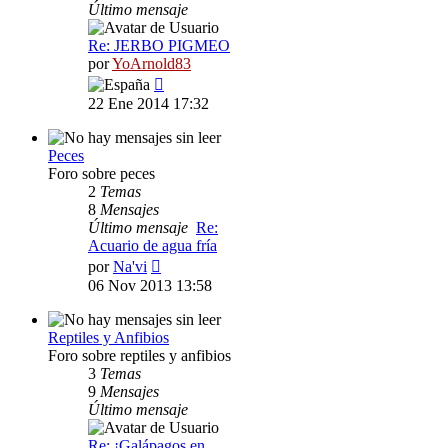
Último mensaje
Re: JERBO PIGMEO
por
YoArnold83
Ver
último
22 Ene 2014 17:32
mensaje
Peces
Foro sobre peces
2
Temas
8
Mensajes
Último mensaje
Re:
Acuario de agua fría
Ver
por
Na'vi
último
06 Nov 2013 13:58
mensaje
Reptiles y Anfibios
Foro sobre reptiles y anfibios
3
Temas
9
Mensajes
Último mensaje
Re: ¡Galápagos en