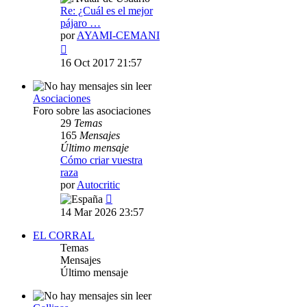
Re: ¿Cuál es el mejor
pájaro …
por
AYAMI-CEMANI
Ver
último
16 Oct 2017 21:57
mensaje
Asociaciones
Foro sobre las asociaciones
29
Temas
165
Mensajes
Último mensaje
Cómo criar vuestra
raza
por
Autocritic
Ver
último
14 Mar 2026 23:57
mensaje
EL CORRAL
Temas
Mensajes
Último mensaje