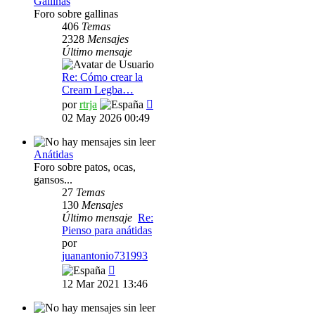
Gallinas
Foro sobre gallinas
406
Temas
2328
Mensajes
Último mensaje
Re: Cómo crear la
Cream Legba…
Ver
por
rtrja
último
02 May 2026 00:49
mensaje
Anátidas
Foro sobre patos, ocas,
gansos...
27
Temas
130
Mensajes
Último mensaje
Re:
Pienso para anátidas
por
juanantonio731993
Ver
último
12 Mar 2021 13:46
mensaje