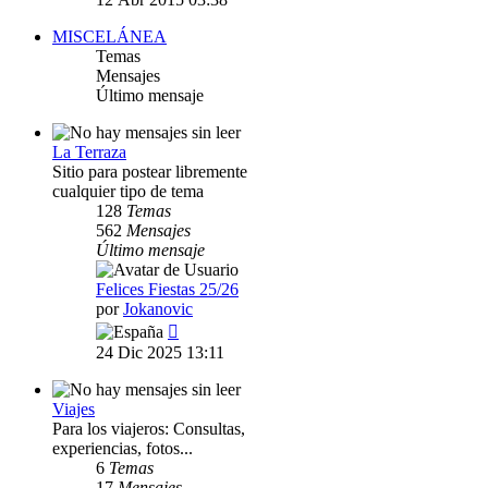
mensaje
MISCELÁNEA
Temas
Mensajes
Último mensaje
La Terraza
Sitio para postear libremente
cualquier tipo de tema
128
Temas
562
Mensajes
Último mensaje
Felices Fiestas 25/26
por
Jokanovic
Ver
último
24 Dic 2025 13:11
mensaje
Viajes
Para los viajeros: Consultas,
experiencias, fotos...
6
Temas
17
Mensajes