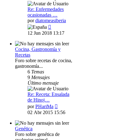
Re: Enfermedades
ocasionadas …
por
diatomeasiberia
Ver
último
12 Jun 2018 13:17
mensaje
Cocina, Gastronomía y
Recetas
Foro sobre recetas de cocina,
gastronomía...
6
Temas
9
Mensajes
Último mensaje
Re: Receta: Ensalada
de Hinoj…
Ver
por
PHariMa
último
02 Abr 2015 15:56
mensaje
Genética
Foro sobre genética de
cualquier animal