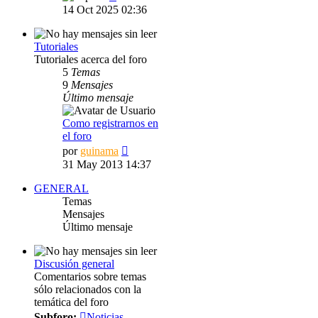
último
14 Oct 2025 02:36
mensaje
Tutoriales
Tutoriales acerca del foro
5
Temas
9
Mensajes
Último mensaje
Como registrarnos en
el foro
Ver
por
guinama
último
31 May 2013 14:37
mensaje
GENERAL
Temas
Mensajes
Último mensaje
Discusión general
Comentarios sobre temas
sólo relacionados con la
temática del foro
Subforo:
Noticias