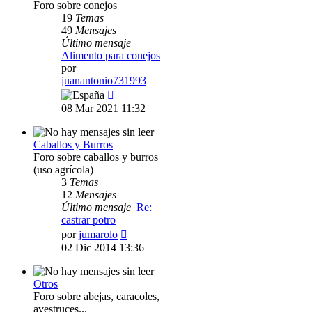
Foro sobre conejos
19
Temas
49
Mensajes
Último mensaje
Alimento para conejos
por
juanantonio731993
Ver
último
08 Mar 2021 11:32
mensaje
Caballos y Burros
Foro sobre caballos y burros
(uso agrícola)
3
Temas
12
Mensajes
Último mensaje
Re:
castrar potro
Ver
por
jumarolo
último
02 Dic 2014 13:36
mensaje
Otros
Foro sobre abejas, caracoles,
avestruces...