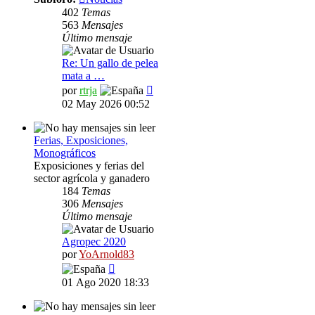
402
Temas
563
Mensajes
Último mensaje
Re: Un gallo de pelea
mata a …
Ver
por
rtrja
último
02 May 2026 00:52
mensaje
Ferias, Exposiciones,
Monográficos
Exposiciones y ferias del
sector agrícola y ganadero
184
Temas
306
Mensajes
Último mensaje
Agropec 2020
por
YoArnold83
Ver
último
01 Ago 2020 18:33
mensaje