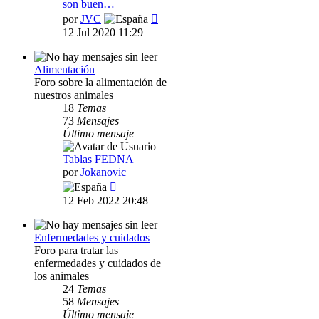
son buen…
Ver
por
JVC
último
12 Jul 2020 11:29
mensaje
Alimentación
Foro sobre la alimentación de
nuestros animales
18
Temas
73
Mensajes
Último mensaje
Tablas FEDNA
por
Jokanovic
Ver
último
12 Feb 2022 20:48
mensaje
Enfermedades y cuidados
Foro para tratar las
enfermedades y cuidados de
los animales
24
Temas
58
Mensajes
Último mensaje