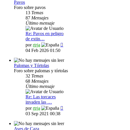
Pavos
Foro sobre pavos
13
Temas
87
Mensajes
Último mensaje
Re: Pavos en peligro
de extin…
Ver
por
rtrja
último
04 Feb 2026 01:50
mensaje
Palomas y Tórtolas
Foro sobre palomas y tórtolas
32
Temas
68
Mensajes
Último mensaje
Re: Las torcaces
invaden las …
Ver
por
rtrja
último
03 Sep 2021 00:38
mensaje
Aves de Caza