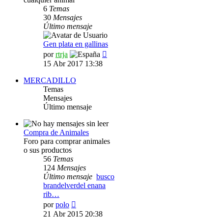
6
Temas
30
Mensajes
Último mensaje
Gen plata en gallinas
Ver
por
rtrja
último
15 Abr 2017 13:38
mensaje
MERCADILLO
Temas
Mensajes
Último mensaje
Compra de Animales
Foro para comprar animales
o sus productos
56
Temas
124
Mensajes
Último mensaje
busco
brandelverdel enana
rib…
Ver
por
polo
último
21 Abr 2015 20:38