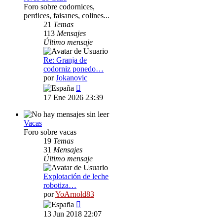
Foro sobre codornices,
perdices, faisanes, colines...
21
Temas
113
Mensajes
Último mensaje
Re: Granja de
codorniz ponedo…
por
Jokanovic
Ver
último
17 Ene 2026 23:39
mensaje
Vacas
Foro sobre vacas
19
Temas
31
Mensajes
Último mensaje
Explotación de leche
robotiza…
por
YoArnold83
Ver
último
13 Jun 2018 22:07
mensaje