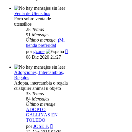
mensaje
Venta de Utensilios
Foro sobre venta de
utensilios
28
Temas
91
Mensajes
Último mensaje
¡Mi
tienda preferida!
Ver
por
gzone
último
08 Dic 2020 21:27
mensaje
Adopciones, Intercambios,
Regalos
Adopta, intercambia o regala
cualquier animal u objeto
33
Temas
84
Mensajes
Último mensaje
ADOPTO
GALLINAS EN
TOLEDO
Ver
por
JOSE F.
último
12 Abr 2015 03:38