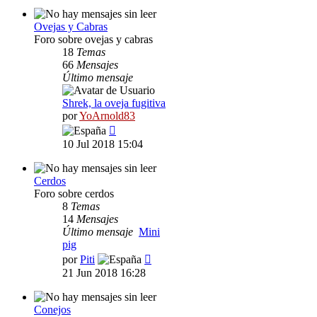
Ovejas y Cabras
Foro sobre ovejas y cabras
18
Temas
66
Mensajes
Último mensaje
Shrek, la oveja fugitiva
por
YoArnold83
Ver
último
10 Jul 2018 15:04
mensaje
Cerdos
Foro sobre cerdos
8
Temas
14
Mensajes
Último mensaje
Mini
pig
Ver
por
Piti
último
21 Jun 2018 16:28
mensaje
Conejos