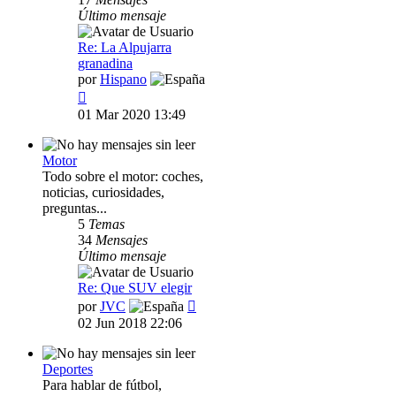
Último mensaje
Re: La Alpujarra
granadina
por
Hispano
Ver
último
01 Mar 2020 13:49
mensaje
Motor
Todo sobre el motor: coches,
noticias, curiosidades,
preguntas...
5
Temas
34
Mensajes
Último mensaje
Re: Que SUV elegir
Ver
por
JVC
último
02 Jun 2018 22:06
mensaje
Deportes
Para hablar de fútbol,