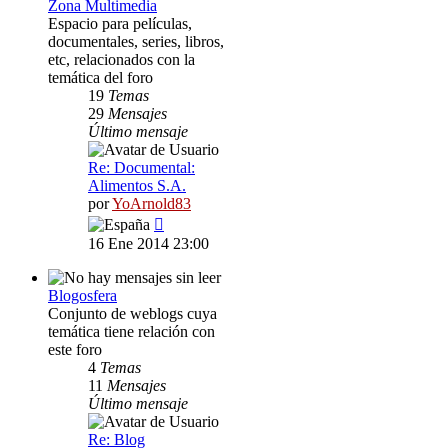
Zona Multimedia
Espacio para películas,
documentales, series, libros,
etc, relacionados con la
temática del foro
19
Temas
29
Mensajes
Último mensaje
Re: Documental:
Alimentos S.A.
por
YoArnold83
Ver
último
16 Ene 2014 23:00
mensaje
Blogosfera
Conjunto de weblogs cuya
temática tiene relación con
este foro
4
Temas
11
Mensajes
Último mensaje
Re: Blog