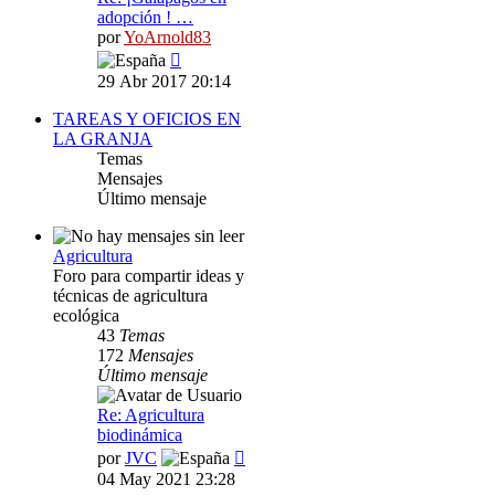
adopción ! …
por
YoArnold83
Ver
último
29 Abr 2017 20:14
mensaje
TAREAS Y OFICIOS EN
LA GRANJA
Temas
Mensajes
Último mensaje
Agricultura
Foro para compartir ideas y
técnicas de agricultura
ecológica
43
Temas
172
Mensajes
Último mensaje
Re: Agricultura
biodinámica
Ver
por
JVC
último
04 May 2021 23:28
mensaje