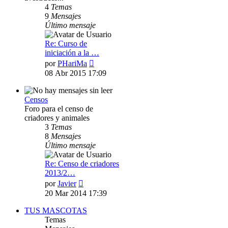
4
Temas
9
Mensajes
Último mensaje
Re: Curso de
iniciación a la …
Ver
por
PHariMa
último
08 Abr 2015 17:09
mensaje
Censos
Foro para el censo de
criadores y animales
3
Temas
8
Mensajes
Último mensaje
Re: Censo de criadores
2013/2…
Ver
por
Javier
último
20 Mar 2014 17:39
mensaje
TUS MASCOTAS
Temas