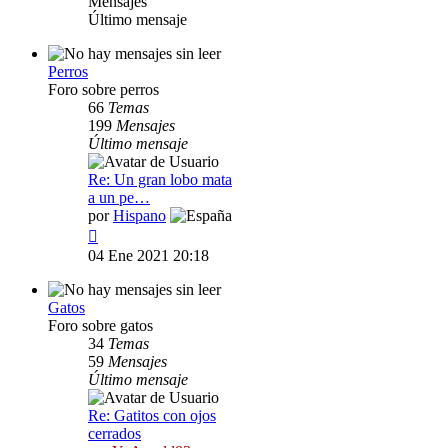
Mensajes
Último mensaje
Perros
Foro sobre perros
66
Temas
199
Mensajes
Último mensaje
Re: Un gran lobo mata
a un pe…
por
Hispano
Ver
último
04 Ene 2021 20:18
mensaje
Gatos
Foro sobre gatos
34
Temas
59
Mensajes
Último mensaje
Re: Gatitos con ojos
cerrados