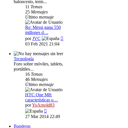
baloncesto, tenis...
11
Temas
25
Mensajes
Último mensaje
Re: Messi gana 550
millones d…
Ver
por
JVC
último
03 Feb 2021 21:04
mensaje
Tecnología
Foro sobre móviles, tablets,
portátiles...
16
Temas
46
Mensajes
Último mensaje
HTC One M8:
características o…
por
YoArnold83
Ver
último
27 Mar 2014 22:49
mensaje
Banderas