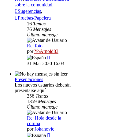
sobre la comunidad
,
Sugerencias
,
Pruebas/Papelera
16
Temas
76
Mensajes
Último mensaje
Re: foto
por
YoArnold83
Ver
último
31 Mar 2020 16:03
mensaje
Presentaciones
Los nuevos usuarios deberán
presentarse aquí
256
Temas
1359
Mensajes
Último mensaje
Re: Hola desde la
coruña
por
Jokanovic
Ver