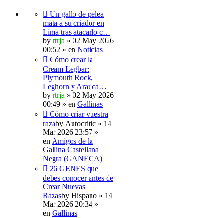
Un gallo de pelea
mata a su criador en
Lima tras atacarlo c…
by
rtrja
» 02 May 2026
00:52 » en
Noticias
Cómo crear la
Cream Legbar:
Plymouth Rock,
Leghorn y Arauca…
by
rtrja
» 02 May 2026
00:49 » en
Gallinas
Cómo criar vuestra
raza
by
Autocritic
» 14
Mar 2026 23:57 »
en
Amigos de la
Gallina Castellana
Negra (GANECA)
26 GENES que
debes conocer antes de
Crear Nuevas
Razas
by
Hispano
» 14
Mar 2026 20:34 »
en
Gallinas