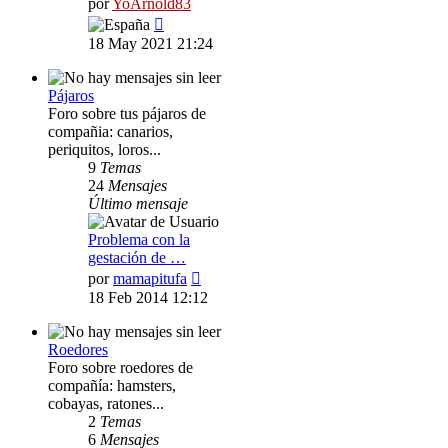
por
YoArnold83
Ver
último
18 May 2021 21:24
mensaje
Pájaros
Foro sobre tus pájaros de
compañia: canarios,
periquitos, loros...
9
Temas
24
Mensajes
Último mensaje
Problema con la
gestación de …
Ver
por
mamapitufa
último
18 Feb 2014 12:12
mensaje
Roedores
Foro sobre roedores de
compañía: hamsters,
cobayas, ratones...
2
Temas
6
Mensajes