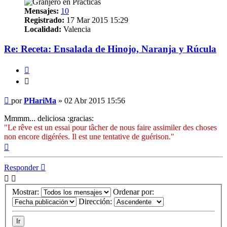
Mensajes:
10
Registrado:
17 Mar 2015 15:29
Localidad:
Valencia
Re: Receta: Ensalada de Hinojo, Naranja y Rúcula
Citar
Citar
Mensaje
por
PHariMa
»
02 Abr 2015 15:56
Mmmm... deliciosa :gracias:
"Le rêve est un essai pour tâcher de nous faire assimiler des choses
non encore digérées. Il est une tentative de guérison."
Arriba
Responder
Mostrar:
Ordenar por:
Dirección: