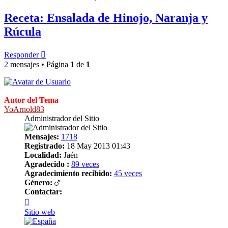
Receta: Ensalada de Hinojo, Naranja y
Rúcula
Responder
2 mensajes • Página
1
de
1
Autor del Tema
YoArnold83
Administrador del Sitio
Mensajes:
1718
Registrado:
18 May 2013 01:43
Localidad:
Jaén
Agradecido :
89 veces
Agradecimiento recibido:
45 veces
Género:
Contactar:
Contactar
YoArnold83
Sitio web