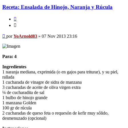
Receta: Ensalada de Hinojo, Naranja y Rúcula
Citar
Citar
Mensaje
por
YoArnold83
»
07 Nov 2013 23:16
Para: 4
Ingredientes
1 naranja mediana, exprimida (o en gajos para triturar), y su piel,
rallada
1 cucharada de vinagre de sidra de manzana
3 cucharadas de aceite de oliva virgen extra
¼ de cucharadita de sal
1 bulbo de hinojo grande
1 manzana Golden
100 gr de rúcula
2 cucharadas de queso feta o requesón de kefir muy sólido,
desmenuzado (opcional)