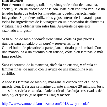
Instrucciones
Pon el zumo de naranja, ralladura, vinagre de sidra de manzana,
aceite y sal en un cuenco de ensalada. Bate bien con una varilla o un
tenedor hasta que todos los ingredientes queden perfectamente
integrados. Si prefieres utilizar los gajos enteros de la naranja, pon
todos los ingredientes de la vinagreta en un procesador de alimentos
y tritura hasta obtener una salsa fina. Asegúrate de que está
sazonado a tu gusto.
Si tu bulbo de hinojo todavía tiene tallos, córtalos (los puedes
guardar para un caldo o un puré) y reserva las hojas.
Con el bulbo de pie sobre la parte plana, córtalo por la mitad. Con
una mandolina o un cuchillo bien afilado, córtalo en láminas lo más
finas posible.
Saca el corazón de la manzana, divídela en cuartos, y córtala en
láminas finas, de nuevo con la ayuda de una mandolina o un
cuchillo.
Añade las láminas de hinojo y manzana al cuenco con el aliño y
mezcla bien. Deja que se marine durante al menos 20 minutos. Justo
antes de servir la ensalada, añade la rúcula, las hojas reservadas del
hinojo y el queso (si lo quieres usar) y mezcla.
http://www.evamuerdelamanzana.com/2013/ ... -y-rucula/