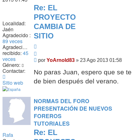
Re: EL
PROYECTO
Localidad:
CAMBIA DE
Jaén
Agradecido :
SITIO
89 veces
Citar
Agradecimiento
recibido:
45
Citar
veces
Mensaje
por
YoArnold83
»
23 Ago 2013 01:58
Género:
Contactar:
No paras Juan, espero que se te
Contactar
de bien después del verano.
YoArnold83
Sitio web
NORMAS DEL FORO
PRESENTACIÓN DE NUEVOS
FOREROS
TUTORIALES
Re: EL
Rafa