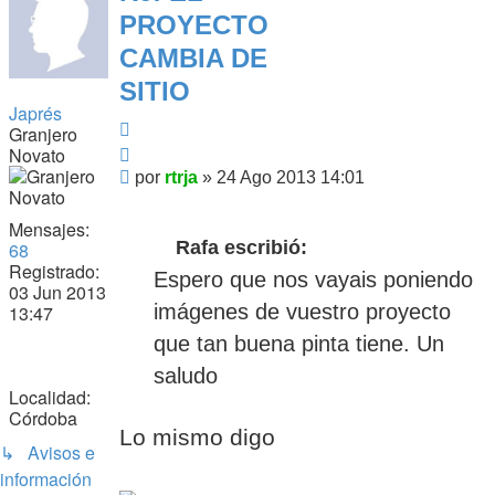
PROYECTO
CAMBIA DE
SITIO
Japrés
Citar
Granjero
Citar
Novato
Mensaje
por
rtrja
»
24 Ago 2013 14:01
Mensajes:
Rafa escribió:
68
Registrado:
Espero que nos vayais poniendo
03 Jun 2013
imágenes de vuestro proyecto
13:47
que tan buena pinta tiene. Un
saludo
Localidad:
Córdoba
Lo mismo digo
↳ Avisos e
información