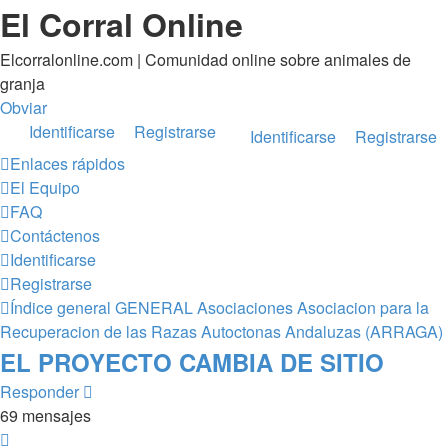
El Corral Online
Elcorralonline.com | Comunidad online sobre animales de
granja
Obviar
Identificarse
Registrarse
Identificarse
Registrarse
Enlaces rápidos
El Equipo
FAQ
Contáctenos
Identificarse
Registrarse
Índice general
GENERAL
Asociaciones
Asociacion para la
Recuperacion de las Razas Autoctonas Andaluzas (ARRAGA)
EL PROYECTO CAMBIA DE SITIO
Responder
69 mensajes
Página