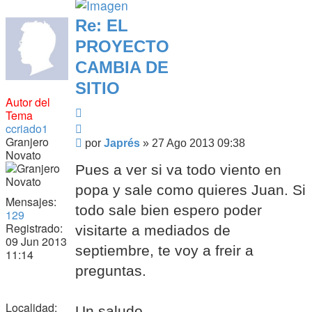
Re: EL
PROYECTO
CAMBIA DE
SITIO
Autor del
Citar
Tema
Citar
ccriado1
Granjero
Mensaje
por
Japrés
»
27 Ago 2013 09:38
Novato
Pues a ver si va todo viento en
popa y sale como quieres Juan. Si
Mensajes:
todo sale bien espero poder
129
Registrado:
visitarte a mediados de
09 Jun 2013
septiembre, te voy a freir a
11:14
preguntas.
Localidad:
Un saludo.