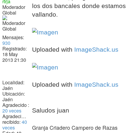
rtrja
los dos bancales donde estamos
Moderador
Global
vallando.
Mensajes:
930
Registrado:
Uploaded with
ImageShack.us
18 May
2013 21:30
Localidad:
Uploaded with
ImageShack.us
Jaén
Ubicación:
Jaén
Agradecido :
Saludos juan
20 veces
Agradecimiento
recibido:
40
Granja Criadero Campero de Razas
veces