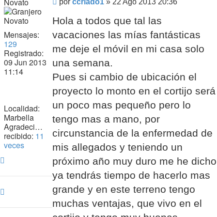
Novato
Mensaje
por
ccriado1
»
22 Ago 2013 20:36
Hola a todos que tal las
vacaciones las mías fantásticas
Mensajes:
129
me deje el móvil en mi casa solo
Registrado:
09 Jun 2013
una semana.
11:14
Pues si cambio de ubicación el
proyecto lo monto en el cortijo será
un poco mas pequeño pero lo
Localidad:
Marbella
tengo mas a mano, por
Agradecimiento
circunstancia de la enfermedad de
recibido:
11
veces
mis allegados y teniendo un
Arriba
próximo año muy duro me he dicho
ya tendrás tiempo de hacerlo mas
grande y en este terreno tengo
Arriba
muchas ventajas, que vivo en el