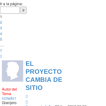
1
Ir a la página:
de
7
1
2
3
4
5
…
7
Siguiente
EL
PROYECTO
CAMBIA DE
SITIO
Autor del
Tema
Citar
ccriado1
Citar
Granjero