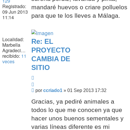
129
Registrado:
mandaré huevos o criare polluelos
09 Jun 2013
para que te los lleves a Málaga.
11:14
Localidad:
Re: EL
Marbella
PROYECTO
Agradecimiento
recibido:
11
CAMBIA DE
veces
SITIO
Citar
Citar
Mensaje
por
ccriado1
»
01 Sep 2013 17:32
Gracias, ya pediré animales a
todos lo que me conocen ya que
hacer unos buenos sementales y
varias líneas diferente es mi