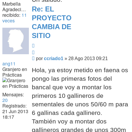
Marbella
Re: EL
Agradecimiento
recibido:
11
PROYECTO
veces
CAMBIA DE
SITIO
Citar
Citar
Mensaje
por
ccriado1
»
28 Ago 2013 09:21
ang11
Granjero en
Hola, ya estoy metido en faena os
Prácticas
pongo las primeras fotos del
bancal que voy a montar los
Mensajes:
primeros 10 gallineros de
20
sementales de unos 50/60 m para
Registrado:
21 Jun 2013
6 gallinas cada gallinero.
18:17
También voy a montar dos
gallineros grandes de unos 300m