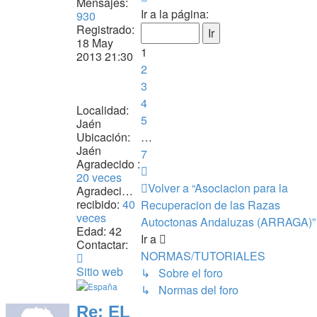
Mensajes:
1
Ir a la página:
930
Registrado:
de
18 May
7
1
2013 21:30
2
3
4
Localidad:
5
Jaén
Ubicación:
…
Jaén
7
Agradecido :
Siguiente
20 veces
Volver a “Asociacion para la
Agradecimiento
recibido:
40
Recuperacion de las Razas
veces
Autoctonas Andaluzas (ARRAGA)”
Edad:
42
Ir a
Contactar:
NORMAS/TUTORIALES
Contactar
rtrja
Sitio web
↳ Sobre el foro
↳ Normas del foro
Re: EL