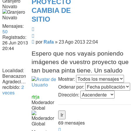
Granjero
PROYECTO
Novato
CAMBIA DE
SITIO
Mensajes:
Citar
50
Citar
Registrado:
Mensaje
26 Jun 2013
por
Rafa
»
23 Ago 2013 22:04
20:44
Espero que nos vayais poniendo
imágenes de vuestro proyecto que
tan buena pinta tiene. Un saludo
Localidad:
Benacazon
Mostrar:
Agradecimiento
Ordenar por:
recibido:
2
veces
Dirección:
rtrja
Moderador
Global
69 mensajes
Página