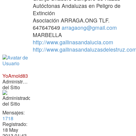
Autóctonas Andaluzas en Peligro de
Extinción
Asociación ARRAGA.ONG TLF.
647647649
arragaong@gmail.com
MARBELLA
http://www.gallinasandalucia.com
http://www.gallinasandaluzasdelestruz.co
YoArnold83
Administrador
del Sitio
Mensajes:
1718
Registrado:
18 May
2013 01:43