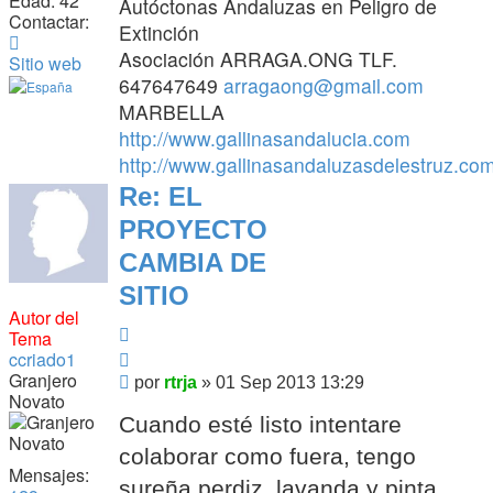
Edad:
42
Autóctonas Andaluzas en Peligro de
Contactar:
Extinción
Contactar
Asociación ARRAGA.ONG TLF.
rtrja
Sitio web
647647649
arragaong@gmail.com
MARBELLA
http://www.gallinasandalucia.com
http://www.gallinasandaluzasdelestruz.co
Re: EL
PROYECTO
CAMBIA DE
SITIO
Autor del
Citar
Tema
Citar
ccriado1
Granjero
Mensaje
por
rtrja
»
01 Sep 2013 13:29
Novato
Cuando esté listo intentare
colaborar como fuera, tengo
Mensajes:
sureña perdiz, lavanda y pinta,