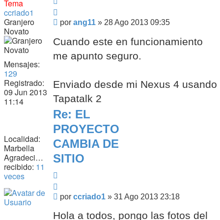
Citar
Tema
Citar
ccriado1
Granjero
Mensaje
por
ang11
»
28 Ago 2013 09:35
Novato
Cuando este en funcionamiento
me apunto seguro.
Mensajes:
129
Registrado:
Enviado desde mi Nexus 4 usando
09 Jun 2013
Tapatalk 2
11:14
Re: EL
PROYECTO
Localidad:
CAMBIA DE
Marbella
SITIO
Agradecimiento
recibido:
11
Citar
veces
Citar
Mensaje
por
ccriado1
»
31 Ago 2013 23:18
Hola a todos, pongo las fotos del