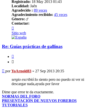
Registrado:
18 May 2013 01:43
Localidad:
Jaén
Agradecido :
89 veces
Agradecimiento recibido:
45 veces
Género:
Contactar:
Contactar
YoArnold83
Sitio web
Re: Guías prácticas de gallinas
Citar
Citar
Mensaje
por
YoArnold83
»
27 Sep 2013 20:35
sergio escribió:
lo siento pero no puedo ni ver ni
descargar nada,ayuda por favor
Dime que error te da exactamente.
NORMAS DEL FORO
PRESENTACIÓN DE NUEVOS FOREROS
TUTORIALES