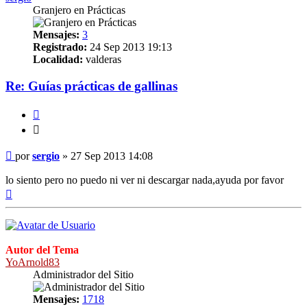
Granjero en Prácticas
Mensajes:
3
Registrado:
24 Sep 2013 19:13
Localidad:
valderas
Re: Guías prácticas de gallinas
Citar
Citar
Mensaje
por
sergio
»
27 Sep 2013 14:08
lo siento pero no puedo ni ver ni descargar nada,ayuda por favor
Arriba
Autor del Tema
YoArnold83
Administrador del Sitio
Mensajes:
1718