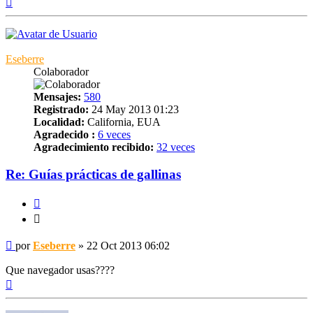
Eseberre
Colaborador
Mensajes:
580
Registrado:
24 May 2013 01:23
Localidad:
California, EUA
Agradecido :
6 veces
Agradecimiento recibido:
32 veces
Re: Guías prácticas de gallinas
Citar
Citar
Mensaje
por
Eseberre
»
22 Oct 2013 06:02
Que navegador usas????
Arriba