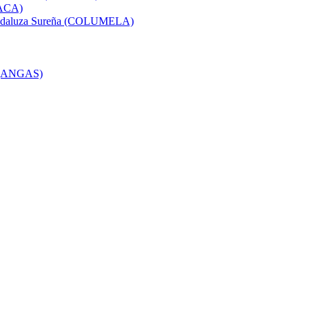
(ACA)
a Andaluza Sureña (COLUMELA)
s (ANGAS)