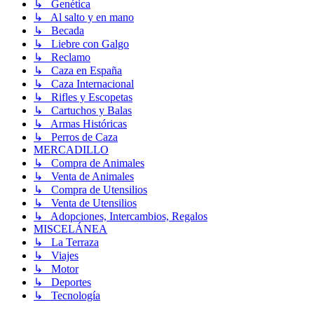
↳ Genética
↳ Al salto y en mano
↳ Becada
↳ Liebre con Galgo
↳ Reclamo
↳ Caza en España
↳ Caza Internacional
↳ Rifles y Escopetas
↳ Cartuchos y Balas
↳ Armas Históricas
↳ Perros de Caza
MERCADILLO
↳ Compra de Animales
↳ Venta de Animales
↳ Compra de Utensilios
↳ Venta de Utensilios
↳ Adopciones, Intercambios, Regalos
MISCELÁNEA
↳ La Terraza
↳ Viajes
↳ Motor
↳ Deportes
↳ Tecnología