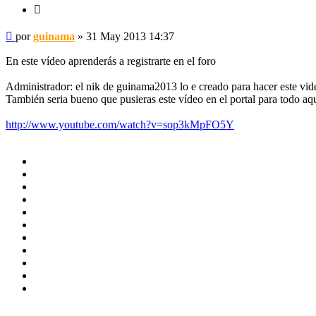
Citar
Mensaje
por
guinama
»
31 May 2013 14:37
En este vídeo aprenderás a registrarte en el foro
Administrador: el nik de guinama2013 lo e creado para hacer este vide
También seria bueno que pusieras este vídeo en el portal para todo aque
http://www.youtube.com/watch?v=sop3kMpFO5Y