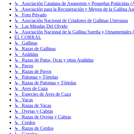
↳ Asociación Catalana de Agapornis y Pequeñas Psitácidas 
↳ Asociación para la Recuperación y Mejora de la Gallin
↳ Foro Privado
↳ Asociación Nacional de Criadores de Gallinas Utreranas
↳ Las Miradas Del Olvido
↳ Asociación Nacional de la Gallina Sureña y Ornamentale
EL CORRAL
↳ Gallinas
↳ Razas de Gallinas
↳ Anátidas
↳ Razas de Patos, Ocas y otras Anátidas
↳ Pavos
↳ Razas de Pavos
↳ Palomas y Tórtolas
↳ Razas de Palomas y Tórtolas
↳ Aves de Caza
↳ Especies de Aves de Caza
↳ Vacas
↳ Razas de Vacas
↳ Ovejas y Cabras
↳ Razas de Ovejas y Cabras
↳ Cerdos
↳ Razas de Cerdos
↳ Conejos