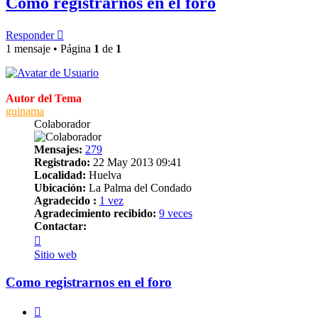
Como registrarnos en el foro
Responder
1 mensaje • Página
1
de
1
Autor del Tema
guinama
Colaborador
Mensajes:
279
Registrado:
22 May 2013 09:41
Localidad:
Huelva
Ubicación:
La Palma del Condado
Agradecido :
1 vez
Agradecimiento recibido:
9 veces
Contactar:
Contactar
guinama
Sitio web
Como registrarnos en el foro
Citar