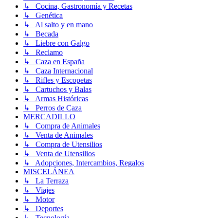
↳ Cocina, Gastronomía y Recetas
↳ Genética
↳ Al salto y en mano
↳ Becada
↳ Liebre con Galgo
↳ Reclamo
↳ Caza en España
↳ Caza Internacional
↳ Rifles y Escopetas
↳ Cartuchos y Balas
↳ Armas Históricas
↳ Perros de Caza
MERCADILLO
↳ Compra de Animales
↳ Venta de Animales
↳ Compra de Utensilios
↳ Venta de Utensilios
↳ Adopciones, Intercambios, Regalos
MISCELÁNEA
↳ La Terraza
↳ Viajes
↳ Motor
↳ Deportes
↳ Tecnología