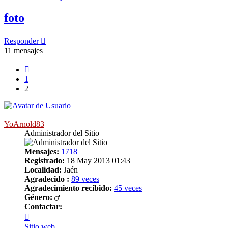
foto
Responder
11 mensajes
Anterior
1
2
YoArnold83
Administrador del Sitio
Mensajes:
1718
Registrado:
18 May 2013 01:43
Localidad:
Jaén
Agradecido :
89 veces
Agradecimiento recibido:
45 veces
Género:
Contactar:
Contactar
YoArnold83
Sitio web