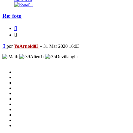
Re: foto
Citar
Citar
Mensaje
por
YoArnold83
»
31 Mar 2020 16:03