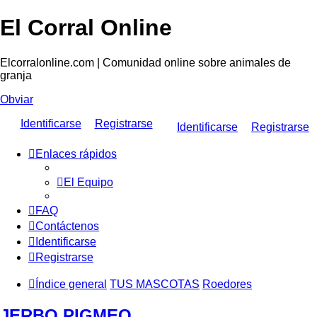
El Corral Online
Elcorralonline.com | Comunidad online sobre animales de
granja
Obviar
Identificarse
Registrarse
Identificarse
Registrarse
Enlaces rápidos
El Equipo
FAQ
Contáctenos
Identificarse
Registrarse
Índice general
TUS MASCOTAS
Roedores
JERBO PIGMEO