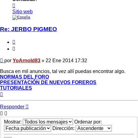
Contactar
YoArnold83
Sitio web
Re: JERBO PIGMEO
Citar
Citar
Mensaje
por
YoArnold83
»
22 Ene 2014 17:32
Busca en mil anuncios, tal vez allí puedas encontrar algo.
NORMAS DEL FORO
PRESENTACIÓN DE NUEVOS FOREROS
TUTORIALES
Arriba
Responder
Mostrar:
Ordenar por:
Dirección: