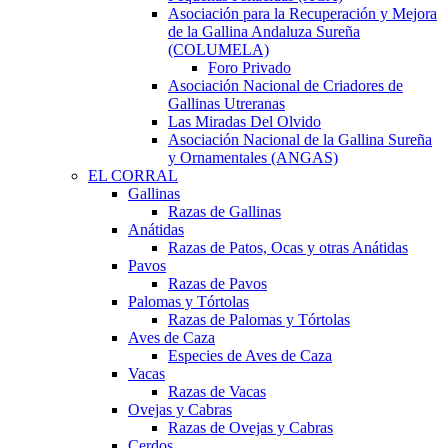
Asociación para la Recuperación y Mejora
de la Gallina Andaluza Sureña
(COLUMELA)
Foro Privado
Asociación Nacional de Criadores de
Gallinas Utreranas
Las Miradas Del Olvido
Asociación Nacional de la Gallina Sureña
y Ornamentales (ANGAS)
EL CORRAL
Gallinas
Razas de Gallinas
Anátidas
Razas de Patos, Ocas y otras Anátidas
Pavos
Razas de Pavos
Palomas y Tórtolas
Razas de Palomas y Tórtolas
Aves de Caza
Especies de Aves de Caza
Vacas
Razas de Vacas
Ovejas y Cabras
Razas de Ovejas y Cabras
Cerdos