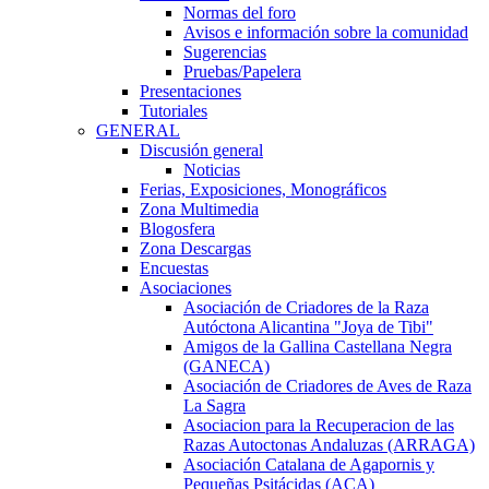
Normas del foro
Avisos e información sobre la comunidad
Sugerencias
Pruebas/Papelera
Presentaciones
Tutoriales
GENERAL
Discusión general
Noticias
Ferias, Exposiciones, Monográficos
Zona Multimedia
Blogosfera
Zona Descargas
Encuestas
Asociaciones
Asociación de Criadores de la Raza
Autóctona Alicantina "Joya de Tibi"
Amigos de la Gallina Castellana Negra
(GANECA)
Asociación de Criadores de Aves de Raza
La Sagra
Asociacion para la Recuperacion de las
Razas Autoctonas Andaluzas (ARRAGA)
Asociación Catalana de Agapornis y
Pequeñas Psitácidas (ACA)