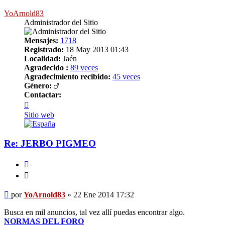
YoArnold83
Administrador del Sitio
Mensajes:
1718
Registrado:
18 May 2013 01:43
Localidad:
Jaén
Agradecido :
89 veces
Agradecimiento recibido:
45 veces
Género:
Contactar:
Contactar
YoArnold83
Sitio web
Re: JERBO PIGMEO
Citar
Citar
Mensaje
por
YoArnold83
»
22 Ene 2014 17:32
Busca en mil anuncios, tal vez allí puedas encontrar algo.
NORMAS DEL FORO