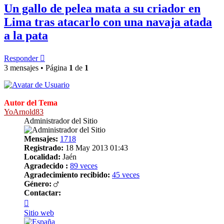
Un gallo de pelea mata a su criador en
Lima tras atacarlo con una navaja atada
a la pata
Responder
3 mensajes • Página
1
de
1
Autor del Tema
YoArnold83
Administrador del Sitio
Mensajes:
1718
Registrado:
18 May 2013 01:43
Localidad:
Jaén
Agradecido :
89 veces
Agradecimiento recibido:
45 veces
Género:
Contactar:
Contactar
YoArnold83
Sitio web