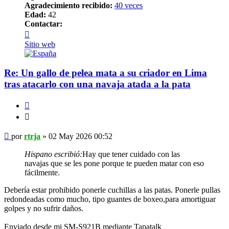
Agradecimiento recibido:
40 veces
Edad:
42
Contactar:
Contactar
rtrja
Sitio web
Re: Un gallo de pelea mata a su criador en Lima
tras atacarlo con una navaja atada a la pata
Citar
Citar
Mensaje
por
rtrja
»
02 May 2026 00:52
Hispano escribió:
Hay que tener cuidado con las
navajas que se les pone porque te pueden matar con eso
fácilmente.
Debería estar prohibido ponerle cuchillas a las patas. Ponerle pullas
redondeadas como mucho, tipo guantes de boxeo,para amortiguar
golpes y no sufrir daños.
Enviado desde mi SM-S921B mediante Tapatalk