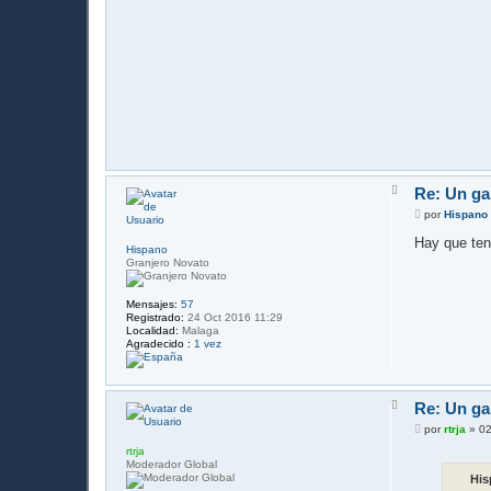
A
Re: Un gal
r
r
M
por
Hispano
i
e
b
n
Hay que ten
a
Hispano
s
Granjero Novato
a
j
e
Mensajes:
57
Registrado:
24 Oct 2016 11:29
Localidad:
Malaga
Agradecido :
1 vez
A
Re: Un gal
r
r
M
por
rtrja
»
02
i
e
b
rtrja
n
a
Moderador Global
s
His
a