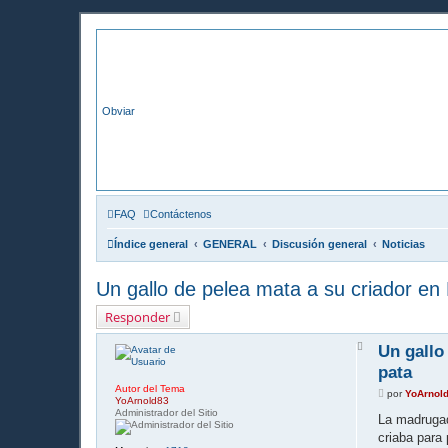
El Corral Online
Elcorralonline.com | Comunidad onl
Obviar
FAQ
Contáctenos
Índice general
GENERAL
Discusión general
Noticias
Un gallo de pelea mata a su criador en 
Responder
A
Un gallo
r
r
pata
i
b
Autor del Tema
M
por
YoArnol
a
YoArnold83
e
Administrador del Sitio
n
La madrugad
s
criaba para
a