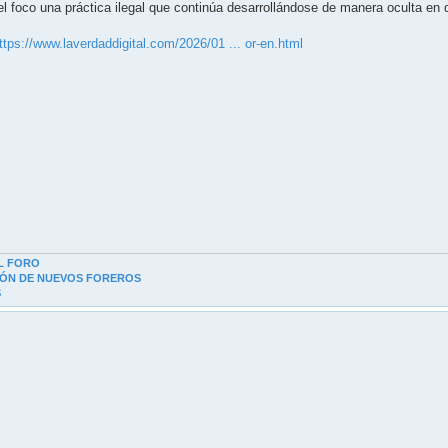
l foco una práctica ilegal que continúa desarrollándose de manera oculta en d
ttps://www.laverdaddigital.com/2026/01 ... or-en.html
L FORO
IÓN DE NUEVOS FOREROS
S