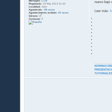
Mensajes:
1718
j
nuevo bajo e
Registrado:
18 May 2013 01:43
e
Localidad:
Jaén
Agradecido :
89 veces
Leer más:
h
Agradecimiento recibido:
45 veces
Género:
C
Contactar:
o
n
t
a
c
t
a
r
Y
o
A
r
n
o
l
NORMAS DE
d
PRESENTAC
8
3
TUTORIALE