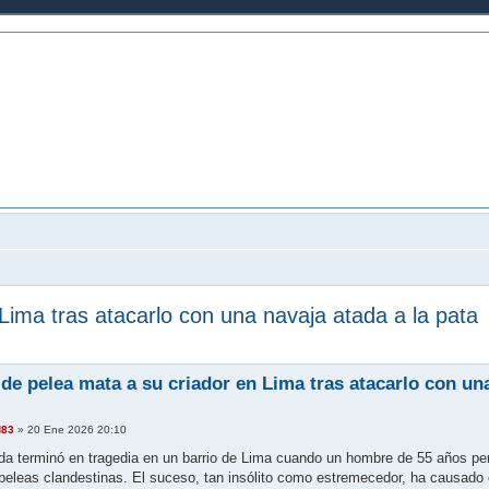
ine sobre animales de granja
Lima tras atacarlo con una navaja atada a la pata
 de pelea mata a su criador en Lima tras atacarlo con una
d83
»
20 Ene 2026 20:10
a terminó en tragedia en un barrio de Lima cuando un hombre de 55 años perdi
 peleas clandestinas. El suceso, tan insólito como estremecedor, ha causado