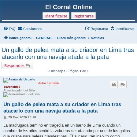
El Corral Online
Identificarse
Registrarse
FAQ
Contáctenos
Registrarse
Identificarse
Índice general
GENERAL
Discusión general
Noticias
Un gallo de pelea mata a su criador en Lima tras
atacarlo con una navaja atada a la pata
Responder
3 mensajes • Página
1
de
1
Autor del Tema
YoArnold83
Administrador del Sitio
Un gallo de pelea mata a su criador en Lima tras
atacarlo con una navaja atada a la pata
M
20 Ene 2026 20:10
e
n
La madrugada terminó en tragedia en un barrio de Lima cuando un
s
hombre de 55 años perdió la vida tras ser atacado por uno de los gallos
a
j
que criaba para peleas clandestinas. El suceso, tan insólito como