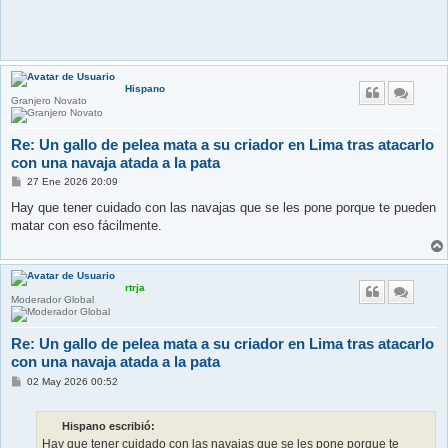
Hispano
Granjero Novato
Re: Un gallo de pelea mata a su criador en Lima tras atacarlo
con una navaja atada a la pata
M
27 Ene 2026 20:09
e
n
Hay que tener cuidado con las navajas que se les pone porque te pueden
s
matar con eso fácilmente.
a
j
e
rtrja
Moderador Global
Re: Un gallo de pelea mata a su criador en Lima tras atacarlo
con una navaja atada a la pata
M
02 May 2026 00:52
e
n
s
Hispano escribió:
a
j
Hay que tener cuidado con las navajas que se les pone porque te