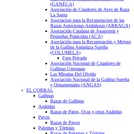
(GANECA)
Asociación de Criadores de Aves de Raza
La Sagra
Asociacion para la Recuperacion de las
Razas Autoctonas Andaluzas (ARRAGA)
Asociación Catalana de Agapornis y
Pequeñas Psitácidas (ACA)
Asociación para la Recuperación y Mejora
de la Gallina Andaluza Sureña
(COLUMELA)
Foro Privado
Asociación Nacional de Criadores de
Gallinas Utreranas
Las Miradas Del Olvido
Asociación Nacional de la Gallina Sureña
y Ornamentales (ANGAS)
EL CORRAL
Gallinas
Razas de Gallinas
Anátidas
Razas de Patos, Ocas y otras Anátidas
Pavos
Razas de Pavos
Palomas y Tórtolas
Razas de Palomas y Tórtolas