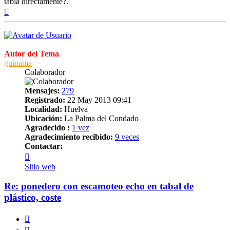
tabla directamente?.
Arriba
Autor del Tema
guinama
Colaborador
Mensajes:
279
Registrado:
22 May 2013 09:41
Localidad:
Huelva
Ubicación:
La Palma del Condado
Agradecido :
1 vez
Agradecimiento recibido:
9 veces
Contactar:
Contactar
guinama
Sitio web
Re: ponedero con escamoteo echo en tabal de
plástico, coste
Citar
Citar