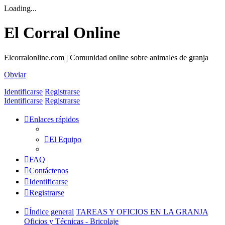
Loading...
El Corral Online
Elcorralonline.com | Comunidad online sobre animales de granja
Obviar
Identificarse
Registrarse
Identificarse
Registrarse
Enlaces rápidos
El Equipo
FAQ
Contáctenos
Identificarse
Registrarse
Índice general
TAREAS Y OFICIOS EN LA GRANJA
Oficios y Técnicas - Bricolaje