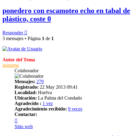
ponedero con escamoteo echo en tabal de
plástico, coste 0
Responder
3 mensajes • Página
1
de
1
Autor del Tema
guinama
Colaborador
Mensajes:
279
Registrado:
22 May 2013 09:41
Localidad:
Huelva
Ubicación:
La Palma del Condado
Agradecido :
1 vez
Agradecimiento recibido:
9 veces
Contactar:
Contactar
guinama
Sitio web