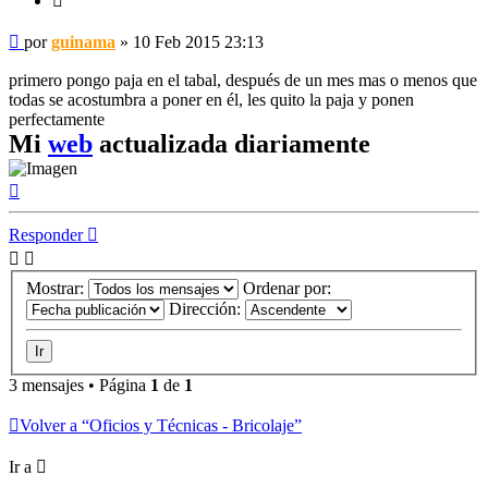
Mensaje
por
guinama
»
10 Feb 2015 23:13
primero pongo paja en el tabal, después de un mes mas o menos que
todas se acostumbra a poner en él, les quito la paja y ponen
perfectamente
Mi
web
actualizada diariamente
Arriba
Responder
Mostrar:
Ordenar por:
Dirección:
3 mensajes • Página
1
de
1
Volver a “Oficios y Técnicas - Bricolaje”
Ir a