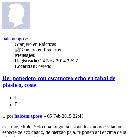
halconraposo
Granjero en Prácticas
Mensajes:
11
Registrado:
24 Nov 2014 22:27
Localidad:
oviedo
Re: ponedero con escamoteo echo en tabal de
plástico, coste
Citar
Citar
Mensaje
por
halconraposo
»
05 Feb 2015 22:48
esta muy chulo. Solo una pregunta las gallinas no necesitan una
especie de acolchado, de hierbao paja. te ponen ahi encima de la