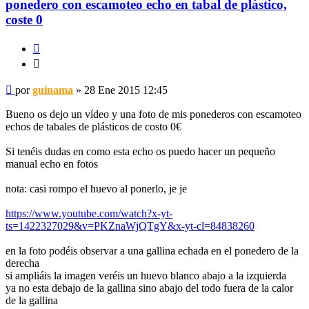
ponedero con escamoteo echo en tabal de plástico,
coste 0
Citar
Citar
Mensaje
por
guinama
»
28 Ene 2015 12:45
Bueno os dejo un vídeo y una foto de mis ponederos con escamoteo
echos de tabales de plásticos de costo 0€
Si tenéis dudas en como esta echo os puedo hacer un pequeño
manual echo en fotos
nota: casi rompo el huevo al ponerlo, je je
https://www.youtube.com/watch?x-yt-
ts=1422327029&v=PKZnaWjQTgY&x-yt-cl=84838260
en la foto podéis observar a una gallina echada en el ponedero de la
derecha
si ampliáis la imagen veréis un huevo blanco abajo a la izquierda
ya no esta debajo de la gallina sino abajo del todo fuera de la calor
de la gallina