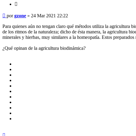
Citar
Mensaje
por
gzone
»
24 Mar 2021 22:22
Para quienes aún no tengan claro qué métodos utiliza la agricultura b
de los ritmos de la naturaleza; dicho de ésta manera, la agricultura bio
minerales y hierbas, muy similares a la homeopatía. Estos preparados m
¿Qué opinan de la agricultura biodinámica?
Arriba