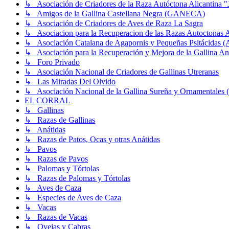
↳ Asociación de Criadores de la Raza Autóctona Alicantina "
↳ Amigos de la Gallina Castellana Negra (GANECA)
↳ Asociación de Criadores de Aves de Raza La Sagra
↳ Asociacion para la Recuperacion de las Razas Autocton
↳ Asociación Catalana de Agapornis y Pequeñas Psitácidas 
↳ Asociación para la Recuperación y Mejora de la Gallin
↳ Foro Privado
↳ Asociación Nacional de Criadores de Gallinas Utreranas
↳ Las Miradas Del Olvido
↳ Asociación Nacional de la Gallina Sureña y Ornamentale
EL CORRAL
↳ Gallinas
↳ Razas de Gallinas
↳ Anátidas
↳ Razas de Patos, Ocas y otras Anátidas
↳ Pavos
↳ Razas de Pavos
↳ Palomas y Tórtolas
↳ Razas de Palomas y Tórtolas
↳ Aves de Caza
↳ Especies de Aves de Caza
↳ Vacas
↳ Razas de Vacas
↳ Ovejas y Cabras