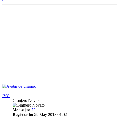
JVC
Granjero Novato
Mensajes:
72
Registrado:
29 May 2018 01:02