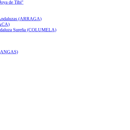
Joya de Tibi"
as Andaluzas (ARRAGA)
(ACA)
a Andaluza Sureña (COLUMELA)
s (ANGAS)