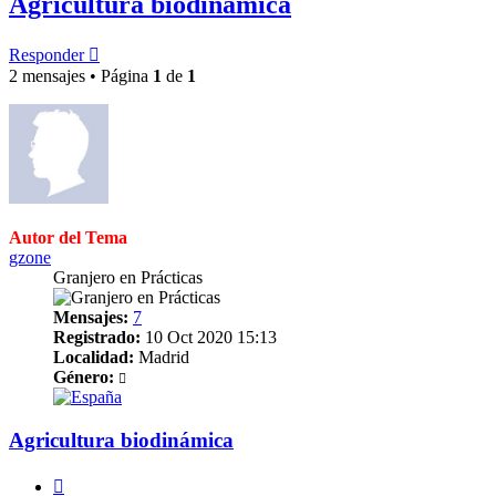
Agricultura biodinámica
Responder
2 mensajes • Página
1
de
1
Autor del Tema
gzone
Granjero en Prácticas
Mensajes:
7
Registrado:
10 Oct 2020 15:13
Localidad:
Madrid
Género:
Agricultura biodinámica
Citar