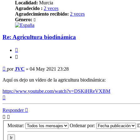
Localidad:
Murcia
Agradecido :
2 veces
Agradecimiento recibido:
2 veces
Género:
Re: Agricultura biodinámica
Citar
Citar
Mensaje
por
JVC
»
04 May 2021 23:28
Aquí os dejo un vídeo de la agricultura biodinámica:
https://www.youtube.com/watch?v=DSKiHReVXBM
Arriba
Responder
Mostrar:
Ordenar por:
D