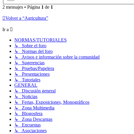
2 mensajes • Página
1
de
1
Volver a “Agricultura”
Ir a
NORMAS/TUTORIALES
↳ Sobre el foro
↳ Normas del foro
↳ Avisos e información sobre la comunidad
↳ Sugerencias
↳ Pruebas/Papelera
↳ Presentaciones
↳ Tutoriales
GENERAL
↳ Discusión general
↳ Noticias
↳ Ferias, Exposiciones, Monográficos
↳ Zona Multimedia
↳ Blogosfera
↳ Zona Descargas
↳ Encuestas
↳ Asociaciones