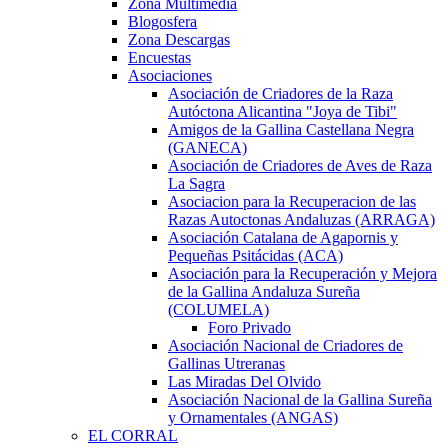
Zona Multimedia
Blogosfera
Zona Descargas
Encuestas
Asociaciones
Asociación de Criadores de la Raza
Autóctona Alicantina "Joya de Tibi"
Amigos de la Gallina Castellana Negra
(GANECA)
Asociación de Criadores de Aves de Raza
La Sagra
Asociacion para la Recuperacion de las
Razas Autoctonas Andaluzas (ARRAGA)
Asociación Catalana de Agapornis y
Pequeñas Psitácidas (ACA)
Asociación para la Recuperación y Mejora
de la Gallina Andaluza Sureña
(COLUMELA)
Foro Privado
Asociación Nacional de Criadores de
Gallinas Utreranas
Las Miradas Del Olvido
Asociación Nacional de la Gallina Sureña
y Ornamentales (ANGAS)
EL CORRAL