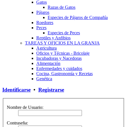
Gatos
Razas de Gatos
Pájaros
Especies de Pájaros de Compañía
Roedores
Peces
Especies de Peces
Reptiles y Anfibios
TAREAS Y OFICIOS EN LA GRANJA
Agricultura
Oficios y Técnicas - Bricolaje
Incubadoras y Nacedoras
Alimentación
Enfermedades y cuidados
Cocina, Gastronomía y Recetas
Genética
Identificarse
•
Registrarse
Nombre de Usuario:
Contraseña: