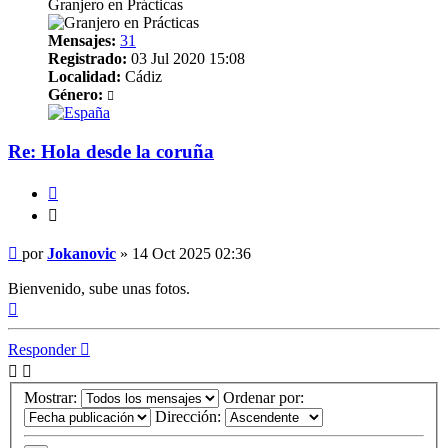
Granjero en Prácticas
Mensajes:
31
Registrado:
03 Jul 2020 15:08
Localidad:
Cádiz
Género:
Re: Hola desde la coruña
Citar
Citar
Mensaje
por
Jokanovic
»
14 Oct 2025 02:36
Bienvenido, sube unas fotos.
Arriba
Responder
Mostrar:
Ordenar por:
Dirección: