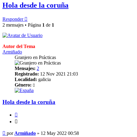
Hola desde la coruña
Responder
2 mensajes • Página
1
de
1
Autor del Tema
Armiñado
Granjero en Prácticas
Mensajes:
2
Registrado:
12 Nov 2021 21:03
Localidad:
galicia
Género:
Hola desde la coruña
Citar
Citar
Mensaje
por
Armiñado
»
12 May 2022 00:58