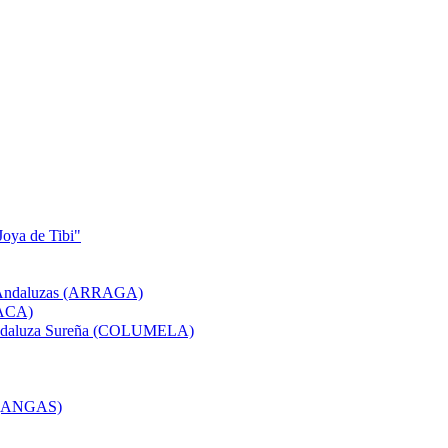
Joya de Tibi"
as Andaluzas (ARRAGA)
(ACA)
a Andaluza Sureña (COLUMELA)
s (ANGAS)