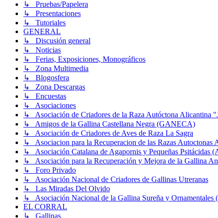
↳ Pruebas/Papelera
↳ Presentaciones
↳ Tutoriales
GENERAL
↳ Discusión general
↳ Noticias
↳ Ferias, Exposiciones, Monográficos
↳ Zona Multimedia
↳ Blogosfera
↳ Zona Descargas
↳ Encuestas
↳ Asociaciones
↳ Asociación de Criadores de la Raza Autóctona Alicantina "
↳ Amigos de la Gallina Castellana Negra (GANECA)
↳ Asociación de Criadores de Aves de Raza La Sagra
↳ Asociacion para la Recuperacion de las Razas Autocton
↳ Asociación Catalana de Agapornis y Pequeñas Psitácidas 
↳ Asociación para la Recuperación y Mejora de la Gallin
↳ Foro Privado
↳ Asociación Nacional de Criadores de Gallinas Utreranas
↳ Las Miradas Del Olvido
↳ Asociación Nacional de la Gallina Sureña y Ornamentale
EL CORRAL
↳ Gallinas