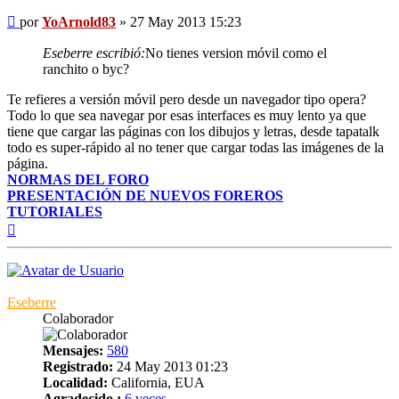
Mensaje
por
YoArnold83
»
27 May 2013 15:23
Eseberre escribió:
No tienes version móvil como el
ranchito o byc?
Te refieres a versión móvil pero desde un navegador tipo opera?
Todo lo que sea navegar por esas interfaces es muy lento ya que
tiene que cargar las páginas con los dibujos y letras, desde tapatalk
todo es super-rápido al no tener que cargar todas las imágenes de la
página.
NORMAS DEL FORO
PRESENTACIÓN DE NUEVOS FOREROS
TUTORIALES
Arriba
Eseberre
Colaborador
Mensajes:
580
Registrado:
24 May 2013 01:23
Localidad:
California, EUA
Agradecido :
6 veces