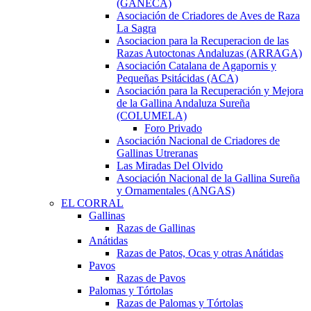
(GANECA)
Asociación de Criadores de Aves de Raza
La Sagra
Asociacion para la Recuperacion de las
Razas Autoctonas Andaluzas (ARRAGA)
Asociación Catalana de Agapornis y
Pequeñas Psitácidas (ACA)
Asociación para la Recuperación y Mejora
de la Gallina Andaluza Sureña
(COLUMELA)
Foro Privado
Asociación Nacional de Criadores de
Gallinas Utreranas
Las Miradas Del Olvido
Asociación Nacional de la Gallina Sureña
y Ornamentales (ANGAS)
EL CORRAL
Gallinas
Razas de Gallinas
Anátidas
Razas de Patos, Ocas y otras Anátidas
Pavos
Razas de Pavos
Palomas y Tórtolas
Razas de Palomas y Tórtolas