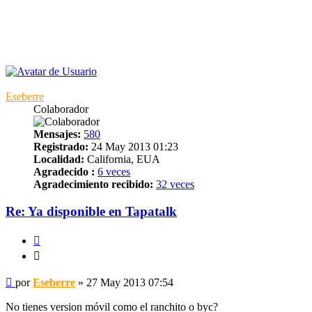
Eseberre
Colaborador
Mensajes:
580
Registrado:
24 May 2013 01:23
Localidad:
California, EUA
Agradecido :
6 veces
Agradecimiento recibido:
32 veces
Re: Ya disponible en Tapatalk
Citar
Citar
Mensaje
por
Eseberre
»
27 May 2013 07:54
No tienes version móvil como el ranchito o byc?