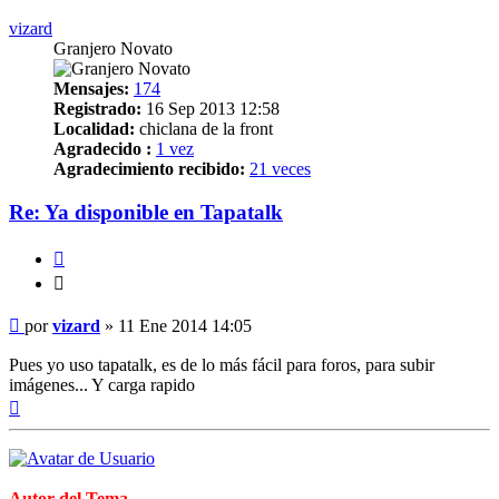
vizard
Granjero Novato
Mensajes:
174
Registrado:
16 Sep 2013 12:58
Localidad:
chiclana de la front
Agradecido :
1 vez
Agradecimiento recibido:
21 veces
Re: Ya disponible en Tapatalk
Citar
Citar
Mensaje
por
vizard
»
11 Ene 2014 14:05
Pues yo uso tapatalk, es de lo más fácil para foros, para subir
imágenes... Y carga rapido
Arriba
Autor del Tema