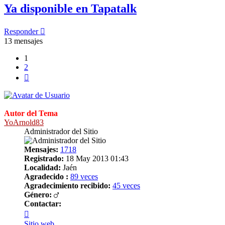
Ya disponible en Tapatalk
Responder
13 mensajes
1
2
Siguiente
Autor del Tema
YoArnold83
Administrador del Sitio
Mensajes:
1718
Registrado:
18 May 2013 01:43
Localidad:
Jaén
Agradecido :
89 veces
Agradecimiento recibido:
45 veces
Género:
Contactar:
Contactar
YoArnold83
Sitio web