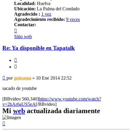
Localidad:
Huelva
Ubicación:
La Palma del Condado
Agradecido :
1 vez
Agradecimiento recibido:
9 veces
Contactar:
Contactar
guinama
Sitio web
Re: Ya disponible en Tapatalk
Citar
Citar
Mensaje
por
guinama
»
10 Ene 2014 22:52
sacado de youtube
[BBvideo 560,340]
https://www.youtube.com/watch?
v=2hAr6aUS5eA
[/BBvideo]
Mi
web
actualizada diariamente
Arriba