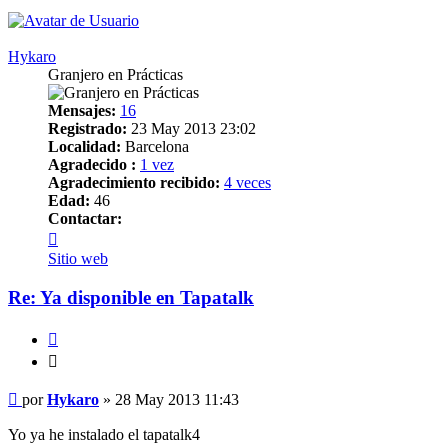
Hykaro
Granjero en Prácticas
Mensajes:
16
Registrado:
23 May 2013 23:02
Localidad:
Barcelona
Agradecido :
1 vez
Agradecimiento recibido:
4 veces
Edad:
46
Contactar:
Contactar
Hykaro
Sitio web
Re: Ya disponible en Tapatalk
Citar
Citar
Mensaje
por
Hykaro
»
28 May 2013 11:43
Yo ya he instalado el tapatalk4