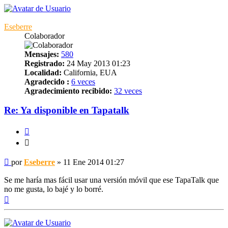
Eseberre
Colaborador
Mensajes:
580
Registrado:
24 May 2013 01:23
Localidad:
California, EUA
Agradecido :
6 veces
Agradecimiento recibido:
32 veces
Re: Ya disponible en Tapatalk
Citar
Citar
Mensaje
por
Eseberre
»
11 Ene 2014 01:27
Se me haría mas fácil usar una versión móvil que ese TapaTalk que
no me gusta, lo bajé y lo borré.
Arriba