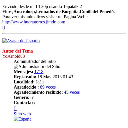
Enviado desde mi LT30p usando Tapatalk 2
Flors,Australorp,Leonados de Borgoña,Conill del Penedés
Para ver mis animalicos visitar mi Pagina Web :
http://www.huertatorres.jimdo.com
Arriba
Autor del Tema
YoArnold83
Administrador del Sitio
Mensajes:
1718
Registrado:
18 May 2013 01:43
Localidad:
Jaén
Agradecido :
89 veces
Agradecimiento recibido:
45 veces
Género:
Contactar:
Contactar
YoArnold83
Sitio web