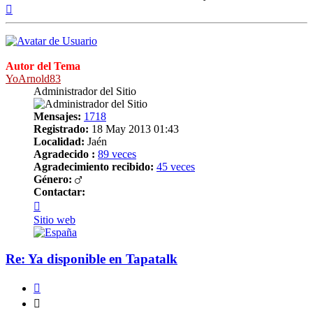
Arriba
Autor del Tema
YoArnold83
Administrador del Sitio
Mensajes:
1718
Registrado:
18 May 2013 01:43
Localidad:
Jaén
Agradecido :
89 veces
Agradecimiento recibido:
45 veces
Género:
Contactar:
Contactar
YoArnold83
Sitio web
Re: Ya disponible en Tapatalk
Citar
Citar