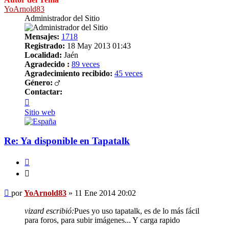
YoArnold83
Administrador del Sitio
Mensajes:
1718
Registrado:
18 May 2013 01:43
Localidad:
Jaén
Agradecido :
89 veces
Agradecimiento recibido:
45 veces
Género:
Contactar:
Contactar
YoArnold83
Sitio web
Re: Ya disponible en Tapatalk
Citar
Citar
Mensaje
por
YoArnold83
»
11 Ene 2014 20:02
vizard escribió:
Pues yo uso tapatalk, es de lo más fácil
para foros, para subir imágenes... Y carga rapido