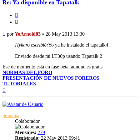
Re: Ya disponible en Tapatalk
Citar
Citar
Mensaje
por
YoArnold83
»
28 May 2013 13:30
Hykaro escribió:
Yo ya he instalado el tapatalk4
Enviado desde mi LT30p usando Tapatalk 2
Ese de momento está en fase beta, aunque es gratis.
NORMAS DEL FORO
PRESENTACIÓN DE NUEVOS FOREROS
TUTORIALES
Arriba
guinama
Colaborador
Mensajes:
279
Registrado:
22 May 2013 09:41