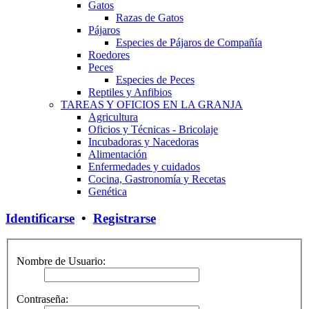
Gatos
Razas de Gatos
Pájaros
Especies de Pájaros de Compañía
Roedores
Peces
Especies de Peces
Reptiles y Anfibios
TAREAS Y OFICIOS EN LA GRANJA
Agricultura
Oficios y Técnicas - Bricolaje
Incubadoras y Nacedoras
Alimentación
Enfermedades y cuidados
Cocina, Gastronomía y Recetas
Genética
Identificarse
•
Registrarse
Nombre de Usuario:
Contraseña: