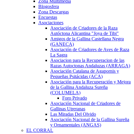
Zona Multimedia
Blogosfera
Zona Descargas
Encuestas
Asociaciones
Asociación de Criadores de la Raza
Autóctona Alicantina "Joya de Tibi"
Amigos de la Gallina Castellana Negra
(GANECA)
Asociación de Criadores de Aves de Raza
La Sagra
Asociacion para la Recuperacion de las
Razas Autoctonas Andaluzas (ARRAGA)
Asociación Catalana de Agapornis y
Pequeñas Psitácidas (ACA)
Asociación para la Recuperación y Mejora
de la Gallina Andaluza Sureña
(COLUMELA)
Foro Privado
Asociación Nacional de Criadores de
Gallinas Utreranas
Las Miradas Del Olvido
Asociación Nacional de la Gallina Sureña
y Ornamentales (ANGAS)
EL CORRAL