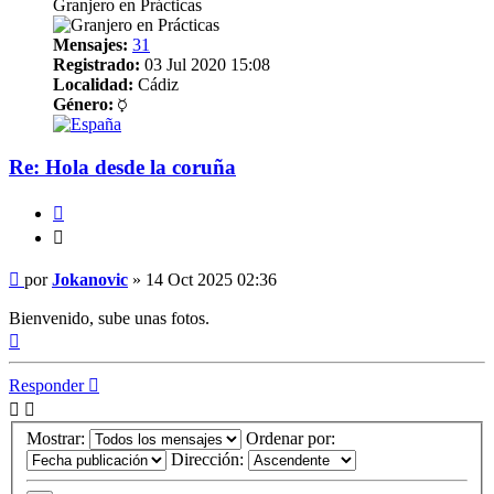
Granjero en Prácticas
Mensajes:
31
Registrado:
03 Jul 2020 15:08
Localidad:
Cádiz
Género:
Re: Hola desde la coruña
Citar
Citar
Mensaje
por
Jokanovic
»
14 Oct 2025 02:36
Bienvenido, sube unas fotos.
Arriba
Responder
Mostrar:
Ordenar por:
Dirección: