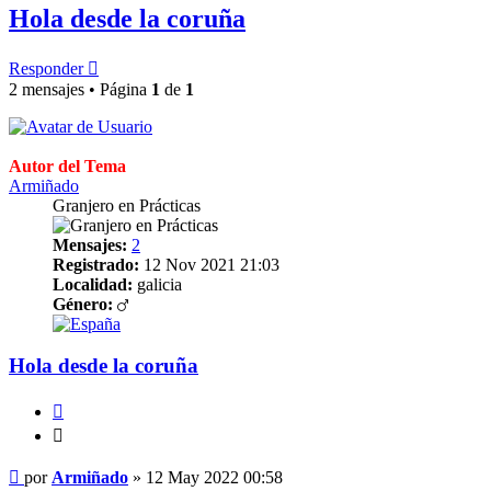
Hola desde la coruña
Responder
2 mensajes • Página
1
de
1
Autor del Tema
Armiñado
Granjero en Prácticas
Mensajes:
2
Registrado:
12 Nov 2021 21:03
Localidad:
galicia
Género:
Hola desde la coruña
Citar
Citar
Mensaje
por
Armiñado
»
12 May 2022 00:58