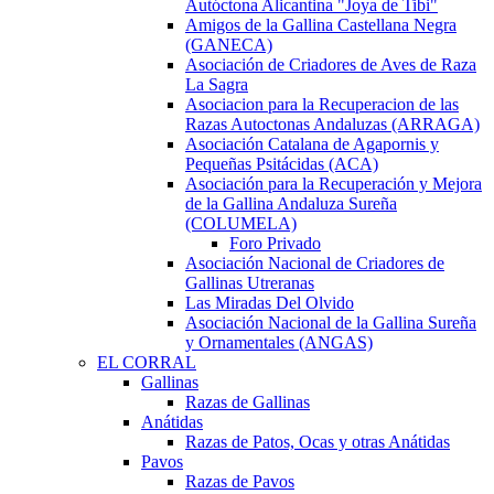
Autóctona Alicantina "Joya de Tibi"
Amigos de la Gallina Castellana Negra
(GANECA)
Asociación de Criadores de Aves de Raza
La Sagra
Asociacion para la Recuperacion de las
Razas Autoctonas Andaluzas (ARRAGA)
Asociación Catalana de Agapornis y
Pequeñas Psitácidas (ACA)
Asociación para la Recuperación y Mejora
de la Gallina Andaluza Sureña
(COLUMELA)
Foro Privado
Asociación Nacional de Criadores de
Gallinas Utreranas
Las Miradas Del Olvido
Asociación Nacional de la Gallina Sureña
y Ornamentales (ANGAS)
EL CORRAL
Gallinas
Razas de Gallinas
Anátidas
Razas de Patos, Ocas y otras Anátidas
Pavos
Razas de Pavos