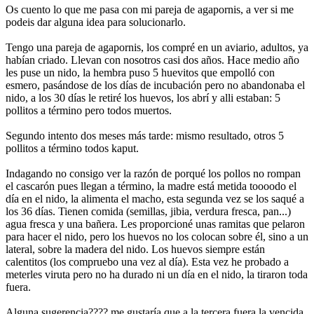
Os cuento lo que me pasa con mi pareja de agapornis, a ver si me
podeis dar alguna idea para solucionarlo.
Tengo una pareja de agapornis, los compré en un aviario, adultos, ya
habían criado. Llevan con nosotros casi dos años. Hace medio año
les puse un nido, la hembra puso 5 huevitos que empolló con
esmero, pasándose de los días de incubación pero no abandonaba el
nido, a los 30 días le retiré los huevos, los abrí y alli estaban: 5
pollitos a término pero todos muertos.
Segundo intento dos meses más tarde: mismo resultado, otros 5
pollitos a término todos kaput.
Indagando no consigo ver la razón de porqué los pollos no rompan
el cascarón pues llegan a término, la madre está metida toooodo el
día en el nido, la alimenta el macho, esta segunda vez se los saqué a
los 36 días. Tienen comida (semillas, jibia, verdura fresca, pan...)
agua fresca y una bañera. Les proporcioné unas ramitas que pelaron
para hacer el nido, pero los huevos no los colocan sobre él, sino a un
lateral, sobre la madera del nido. Los huevos siempre están
calentitos (los compruebo una vez al día). Esta vez he probado a
meterles viruta pero no ha durado ni un día en el nido, la tiraron toda
fuera.
Alguna sugerencia???? me gustaría que a la tercera fuera la vencida.