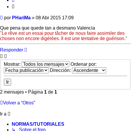
Citar
Mensaje
por
PHariMa
»
08 Abr 2015 17:09
Que pena que quede tan a desmano Valencia
"Le rêve est un essai pour tâcher de nous faire assimiler des
choses non encore digérées. Il est une tentative de guérison."
Responder
Mostrar:
Ordenar por:
Dirección:
2 mensajes • Página
1
de
1
Volver a “Otros”
Ir a
NORMAS/TUTORIALES
↳ Sobre el foro