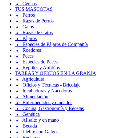
↳ Censos
TUS MASCOTAS
↳ Perros
↳ Razas de Perros
↳ Gatos
↳ Razas de Gatos
↳ Pájaros
↳ Especies de Pájaros de Compañía
↳ Roedores
↳ Peces
↳ Especies de Peces
↳ Reptiles y Anfibios
TAREAS Y OFICIOS EN LA GRANJA
↳ Agricultura
↳ Oficios y Técnicas - Bricolaje
↳ Incubadoras y Nacedoras
↳ Alimentación
↳ Enfermedades y cuidados
↳ Cocina, Gastronomía y Recetas
↳ Genética
↳ Al salto y en mano
↳ Becada
↳ Liebre con Galgo
↳ Reclamo