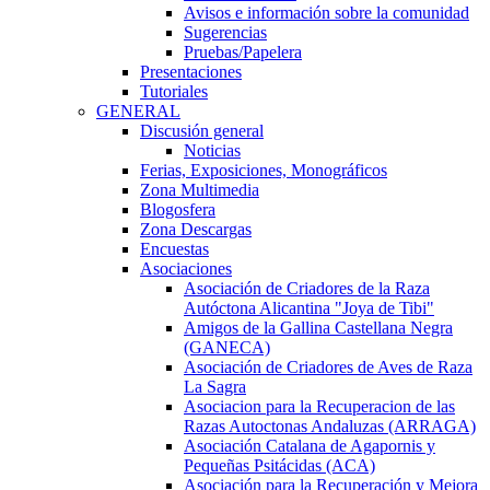
Avisos e información sobre la comunidad
Sugerencias
Pruebas/Papelera
Presentaciones
Tutoriales
GENERAL
Discusión general
Noticias
Ferias, Exposiciones, Monográficos
Zona Multimedia
Blogosfera
Zona Descargas
Encuestas
Asociaciones
Asociación de Criadores de la Raza
Autóctona Alicantina "Joya de Tibi"
Amigos de la Gallina Castellana Negra
(GANECA)
Asociación de Criadores de Aves de Raza
La Sagra
Asociacion para la Recuperacion de las
Razas Autoctonas Andaluzas (ARRAGA)
Asociación Catalana de Agapornis y
Pequeñas Psitácidas (ACA)
Asociación para la Recuperación y Mejora