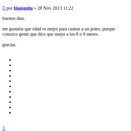
Mensaje
por
blanquita
»
28 Nov 2013 11:22
buenos dias.
me gustaria que edad es mejor para castrar a un potro, porque
conozco gente que dice que mejor a los 8 o 9 meses.
gracias.
Arriba