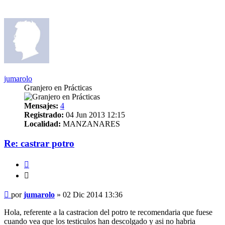
jumarolo
Granjero en Prácticas
Mensajes:
4
Registrado:
04 Jun 2013 12:15
Localidad:
MANZANARES
Re: castrar potro
Citar
Citar
Mensaje
por
jumarolo
»
02 Dic 2014 13:36
Hola, referente a la castracion del potro te recomendaria que fuese
cuando vea que los testiculos han descolgado y asi no habria