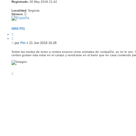
Registrado:
26 May 2018 21:42
Localidad:
Segovia
Género:
MINI PIG
C
i
C
t
i
M
por
Piti
»
21 Jun 2018 16:28
a
t
e
r
a
n
r
Sobre las modas de tener a cerdos enanos como animales de compañía, yo no lo veo. 
cerdos gustan más estar en el campo y revolcarse en el barro que en casa comiendo pi
s
a
j
e
A
r
r
i
b
a