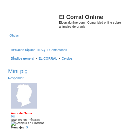
El Corral Online
Elcorralonline.com | Comunidad online sobre
animales de granja
Obviar
Enlaces rápidos
FAQ
Contáctenos
Índice general
EL CORRAL
Cerdos
Mini pig
Responder
Autor del Tema
Piti
Granjero en Prácticas
Mensajes:
5