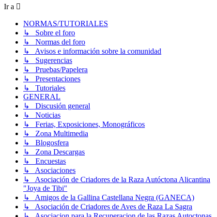
Ir a
NORMAS/TUTORIALES
↳ Sobre el foro
↳ Normas del foro
↳ Avisos e información sobre la comunidad
↳ Sugerencias
↳ Pruebas/Papelera
↳ Presentaciones
↳ Tutoriales
GENERAL
↳ Discusión general
↳ Noticias
↳ Ferias, Exposiciones, Monográficos
↳ Zona Multimedia
↳ Blogosfera
↳ Zona Descargas
↳ Encuestas
↳ Asociaciones
↳ Asociación de Criadores de la Raza Autóctona Alicantina
"Joya de Tibi"
↳ Amigos de la Gallina Castellana Negra (GANECA)
↳ Asociación de Criadores de Aves de Raza La Sagra
↳ Asociacion para la Recuperacion de las Razas Autoctonas