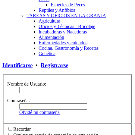
Especies de Peces
Reptiles y Anfibios
TAREAS Y OFICIOS EN LA GRANJA
Agricultura
Oficios y Técnicas - Bricolaje
Incubadoras y Nacedoras
Alimentación
Enfermedades y cuidados
Cocina, Gastronomía y Recetas
Genética
Identificarse
•
Registrarse
Nombre de Usuario:
Contraseña:
Olvidé mi contraseña
Recordar