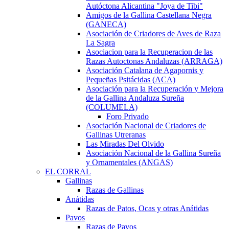
Autóctona Alicantina "Joya de Tibi"
Amigos de la Gallina Castellana Negra
(GANECA)
Asociación de Criadores de Aves de Raza
La Sagra
Asociacion para la Recuperacion de las
Razas Autoctonas Andaluzas (ARRAGA)
Asociación Catalana de Agapornis y
Pequeñas Psitácidas (ACA)
Asociación para la Recuperación y Mejora
de la Gallina Andaluza Sureña
(COLUMELA)
Foro Privado
Asociación Nacional de Criadores de
Gallinas Utreranas
Las Miradas Del Olvido
Asociación Nacional de la Gallina Sureña
y Ornamentales (ANGAS)
EL CORRAL
Gallinas
Razas de Gallinas
Anátidas
Razas de Patos, Ocas y otras Anátidas
Pavos
Razas de Pavos