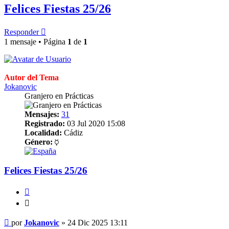
Felices Fiestas 25/26
Responder
1 mensaje • Página
1
de
1
Autor del Tema
Jokanovic
Granjero en Prácticas
Mensajes:
31
Registrado:
03 Jul 2020 15:08
Localidad:
Cádiz
Género:
Felices Fiestas 25/26
Citar
Citar
Mensaje
por
Jokanovic
»
24 Dic 2025 13:11