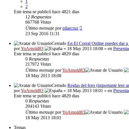
1
2
Este tema se publicó hace 4821 dias
12
Respuestas
667768
Vistas
Último mensaje
por
pilarcruz
23 Sep 2016 11:31
Cerrado
En El Corral Online puedes dar a 
por
YoArnold83
» 18 May 2013 18:08 » en
Presenta
Este tema se publicó hace 4829 dias
0
Respuestas
217972
Vistas
Último mensaje
por
YoArnold83
18 May 2013 18:08
Cerrado
Reglas del foro (importante leer a
por
YoArnold83
» 18 May 2013 18:01 » en
Presenta
Este tema se publicó hace 4829 dias
0
Respuestas
204143
Vistas
Último mensaje
por
YoArnold83
18 May 2013 18:01
Temas