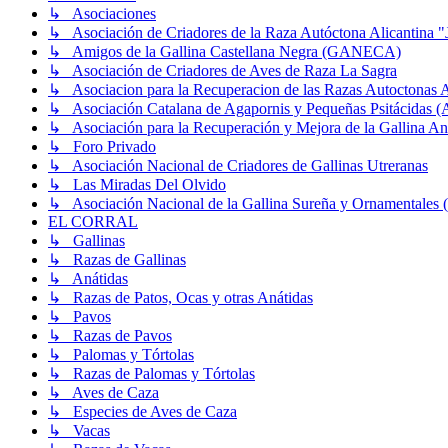
↳ Asociaciones
↳ Asociación de Criadores de la Raza Autóctona Alicantina "
↳ Amigos de la Gallina Castellana Negra (GANECA)
↳ Asociación de Criadores de Aves de Raza La Sagra
↳ Asociacion para la Recuperacion de las Razas Autocton
↳ Asociación Catalana de Agapornis y Pequeñas Psitácidas 
↳ Asociación para la Recuperación y Mejora de la Gallin
↳ Foro Privado
↳ Asociación Nacional de Criadores de Gallinas Utreranas
↳ Las Miradas Del Olvido
↳ Asociación Nacional de la Gallina Sureña y Ornamentale
EL CORRAL
↳ Gallinas
↳ Razas de Gallinas
↳ Anátidas
↳ Razas de Patos, Ocas y otras Anátidas
↳ Pavos
↳ Razas de Pavos
↳ Palomas y Tórtolas
↳ Razas de Palomas y Tórtolas
↳ Aves de Caza
↳ Especies de Aves de Caza
↳ Vacas