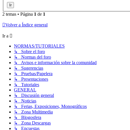
2 temas • Página
1
de
1
Volver a Índice general
Ir a
NORMAS/TUTORIALES
↳ Sobre el foro
↳ Normas del foro
↳ Avisos e información sobre la comunidad
↳ Sugerencias
↳ Pruebas/Papelera
↳ Presentaciones
↳ Tutoriales
GENERAL
↳ Discusión general
↳ Noticias
↳ Ferias, Exposiciones, Monográficos
↳ Zona Multimedia
↳ Blogosfera
↳ Zona Descargas
↳ Encuestas