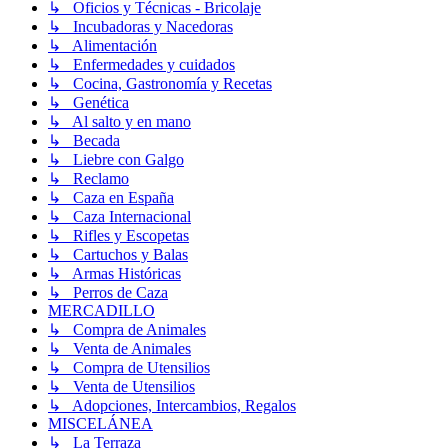
↳ Oficios y Técnicas - Bricolaje
↳ Incubadoras y Nacedoras
↳ Alimentación
↳ Enfermedades y cuidados
↳ Cocina, Gastronomía y Recetas
↳ Genética
↳ Al salto y en mano
↳ Becada
↳ Liebre con Galgo
↳ Reclamo
↳ Caza en España
↳ Caza Internacional
↳ Rifles y Escopetas
↳ Cartuchos y Balas
↳ Armas Históricas
↳ Perros de Caza
MERCADILLO
↳ Compra de Animales
↳ Venta de Animales
↳ Compra de Utensilios
↳ Venta de Utensilios
↳ Adopciones, Intercambios, Regalos
MISCELÁNEA
↳ La Terraza