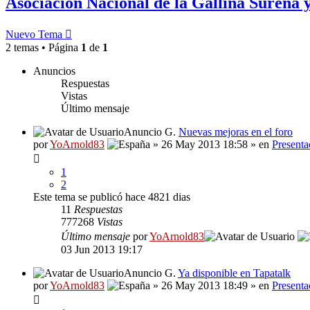
Asociación Nacional de la Gallina Sureñ
Nuevo Tema
2 temas • Página
1
de
1
Anuncios
Respuestas
Vistas
Último mensaje
Anuncio G.
Nuevas mejoras en el foro
por
YoArnold83
» 26 May 2013 18:58 » en
Presenta
1
2
Este tema se publicó hace 4821 dias
11
Respuestas
777268
Vistas
Último mensaje
por
YoArnold83
03 Jun 2013 19:17
Anuncio G.
Ya disponible en Tapatalk
por
YoArnold83
» 26 May 2013 18:49 » en
Presenta