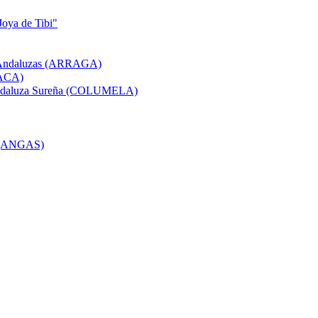
Joya de Tibi"
as Andaluzas (ARRAGA)
(ACA)
a Andaluza Sureña (COLUMELA)
s (ANGAS)