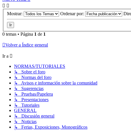
Mostrar:
Ordenar por:
Dir
0 temas • Página
1
de
1
Volver a Índice general
Ir a
NORMAS/TUTORIALES
↳ Sobre el foro
↳ Normas del foro
↳ Avisos e información sobre la comunidad
↳ Sugerencias
↳ Pruebas/Papelera
↳ Presentaciones
↳ Tutoriales
GENERAL
↳ Discusión general
↳ Noticias
↳ Ferias, Exposiciones, Monográficos