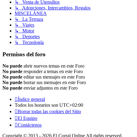
↳ Venta de Utensilios
↳ Adopciones, Intercambios, Regalos
MISCELÁNEA
↳ La Terraza
↳ Viajes
↳ Motor
↳ Deportes
↳ Tecnología
Permisos del foro
No puede
abrir nuevos temas en este Foro
No puede
responder a temas en este Foro
No puede
editar sus mensajes en este Foro
No puede
borrar sus mensajes en este Foro
No puede
enviar adjuntos en este Foro
Índice general
Todos los horarios son
UTC+02:00
Borrar todas las cookies del Sitio
El Equipo
Contáctenos
Copyright © 2013 - 2026 El Corral Online All rights reserved.