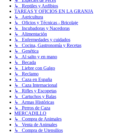
↳ Especies de Peces
↳ Reptiles y Anfibios
TAREAS Y OFICIOS EN LA GRANJA
↳ Agricultura
↳ Oficios y Técnicas - Bricolaje
↳ Incubadoras y Nacedoras
↳ Alimentación
↳ Enfermedades y cuidados
↳ Cocina, Gastronomía y Recetas
↳ Genética
↳ Al salto y en mano
↳ Becada
↳ Liebre con Galgo
↳ Reclamo
↳ Caza en España
↳ Caza Internacional
↳ Rifles y Escopetas
↳ Cartuchos y Balas
↳ Armas Históricas
↳ Perros de Caza
MERCADILLO
↳ Compra de Animales
↳ Venta de Animales
↳ Compra de Utensilios