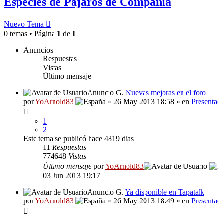
Especies de Pájaros de Compañía
Nuevo Tema
0 temas • Página
1
de
1
Anuncios
Respuestas
Vistas
Último mensaje
Anuncio G.
Nuevas mejoras en el foro
por
YoArnold83
» 26 May 2013 18:58 » en
Presenta
1
2
Este tema se publicó hace 4819 dias
11
Respuestas
774648
Vistas
Último mensaje
por
YoArnold83
03 Jun 2013 19:17
Anuncio G.
Ya disponible en Tapatalk
por
YoArnold83
» 26 May 2013 18:49 » en
Presenta