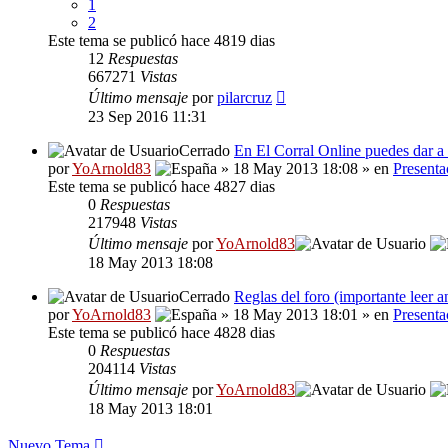
1
2
Este tema se publicó hace 4819 dias
12
Respuestas
667271
Vistas
Último mensaje
por
pilarcruz
23 Sep 2016 11:31
Cerrado
En El Corral Online puedes dar a 
por
YoArnold83
» 18 May 2013 18:08 » en
Presenta
Este tema se publicó hace 4827 dias
0
Respuestas
217948
Vistas
Último mensaje
por
YoArnold83
18 May 2013 18:08
Cerrado
Reglas del foro (importante leer a
por
YoArnold83
» 18 May 2013 18:01 » en
Presenta
Este tema se publicó hace 4828 dias
0
Respuestas
204114
Vistas
Último mensaje
por
YoArnold83
18 May 2013 18:01
Nuevo Tema