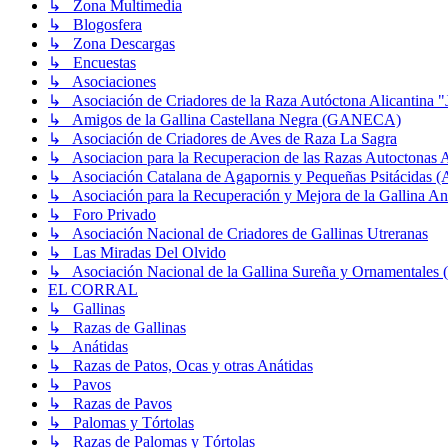
↳ Zona Multimedia
↳ Blogosfera
↳ Zona Descargas
↳ Encuestas
↳ Asociaciones
↳ Asociación de Criadores de la Raza Autóctona Alicantina "
↳ Amigos de la Gallina Castellana Negra (GANECA)
↳ Asociación de Criadores de Aves de Raza La Sagra
↳ Asociacion para la Recuperacion de las Razas Autocton
↳ Asociación Catalana de Agapornis y Pequeñas Psitácidas 
↳ Asociación para la Recuperación y Mejora de la Gallin
↳ Foro Privado
↳ Asociación Nacional de Criadores de Gallinas Utreranas
↳ Las Miradas Del Olvido
↳ Asociación Nacional de la Gallina Sureña y Ornamentale
EL CORRAL
↳ Gallinas
↳ Razas de Gallinas
↳ Anátidas
↳ Razas de Patos, Ocas y otras Anátidas
↳ Pavos
↳ Razas de Pavos
↳ Palomas y Tórtolas
↳ Razas de Palomas y Tórtolas