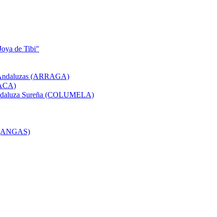
Joya de Tibi"
as Andaluzas (ARRAGA)
(ACA)
a Andaluza Sureña (COLUMELA)
s (ANGAS)