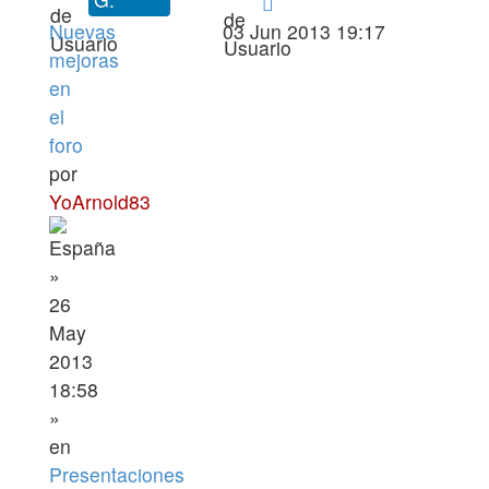
Nuevas
03 Jun 2013 19:17
mejoras
en
el
foro
por
YoArnold83
»
26
May
2013
18:58
»
en
Presentaciones