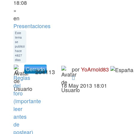
18:08
»
en
Presentaciones
Este
tema
se
publicó
hace
4827
dias
Cerrado
por
YoArnold83
0
204113
Reglas
del
18 May 2013 18:01
foro
(importante
leer
antes
de
postear)