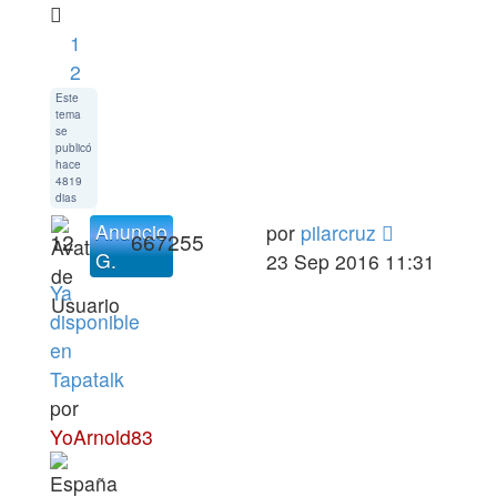
1
2
Este
tema
se
publicó
hace
4819
dias
Anuncio
por
pilarcruz
12
667255
G.
23 Sep 2016 11:31
Ya
disponible
en
Tapatalk
por
YoArnold83