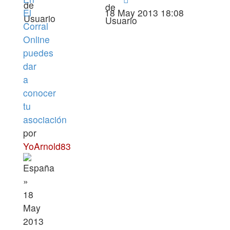
El
18 May 2013 18:08
Corral
Online
puedes
dar
a
conocer
tu
asociación
por
YoArnold83
»
18
May
2013