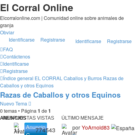
El Corral Online
Elcorralonline.com | Comunidad online sobre animales de
granja
Obviar
Identificarse
Registrarse
Identificarse
Registrarse
FAQ
Contáctenos
Identificarse
Registrarse
Índice general
EL CORRAL
Caballos y Burros
Razas de
Caballos y otros Equinos
Razas de Caballos y otros Equinos
Nuevo Tema
0 temas • Página
1
de
1
ANUNCIOS
RESPUESTAS
VISTAS
ÚLTIMO MENSAJE
Anuncio
por
YoArnold83
11
774543
G.