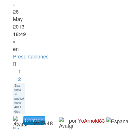
»
26
May
2013
18:49
»
en
Presentaciones
1
2
Este
tema
se
publicó
hace
4819
dias
Cerrado
por
YoArnold83
0
217948
En