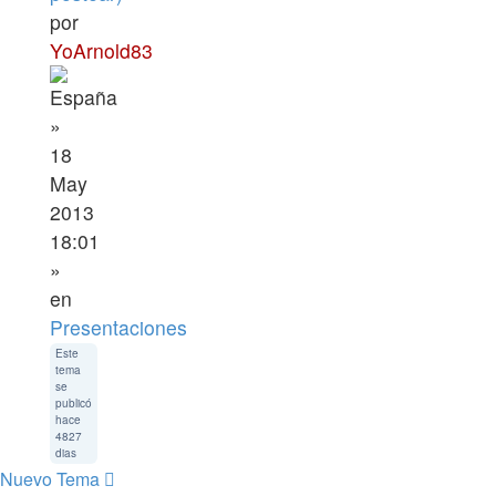
por
YoArnold83
»
18
May
2013
18:01
»
en
Presentaciones
Este
tema
se
publicó
hace
4827
dias
Nuevo Tema