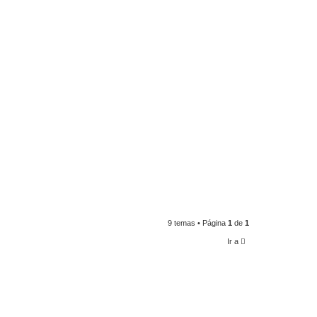
9 temas • Página
1
de
1
Ir a