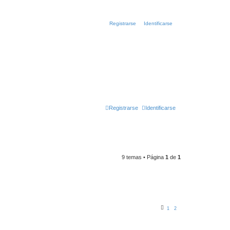
Registrarse
Identificarse
Registrarse
Identificarse
9 temas • Página
1
de
1
1
2