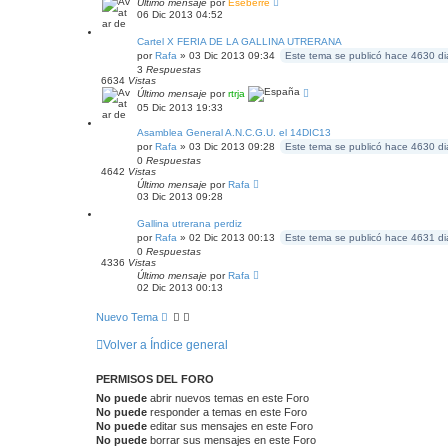
Último mensaje
por
Eseberre
06 Dic 2013 04:52
Cartel X FERIA DE LA GALLINA UTRERANA
por
Rafa
» 03 Dic 2013 09:34
Este tema se publicó hace 4630 di
3
Respuestas
6634
Vistas
Último mensaje
por
rtrja
05 Dic 2013 19:33
Asamblea General A.N.C.G.U. el 14DIC13
por
Rafa
» 03 Dic 2013 09:28
Este tema se publicó hace 4630 di
0
Respuestas
4642
Vistas
Último mensaje
por
Rafa
03 Dic 2013 09:28
Gallina utrerana perdiz
por
Rafa
» 02 Dic 2013 00:13
Este tema se publicó hace 4631 di
0
Respuestas
4336
Vistas
Último mensaje
por
Rafa
02 Dic 2013 00:13
Nuevo Tema
Volver a Índice general
PERMISOS DEL FORO
No puede
abrir nuevos temas en este Foro
No puede
responder a temas en este Foro
No puede
editar sus mensajes en este Foro
No puede
borrar sus mensajes en este Foro