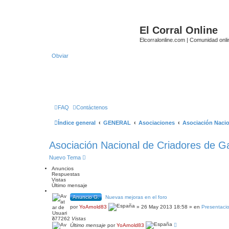
El Corral Online
Elcorralonline.com | Comunidad onli
Obviar
FAQ
Contáctenos
Índice general
GENERAL
Asociaciones
Asociación Nacio
Asociación Nacional de Criadores de Ga
Nuevo Tema
Anuncios
Respuestas
Vistas
Último mensaje
Anuncio G.
Nuevas mejoras en el foro
por
YoArnold83
» 26 May 2013 18:58 » en
Presentaci
777262
Vistas
Último mensaje
por
YoArnold83