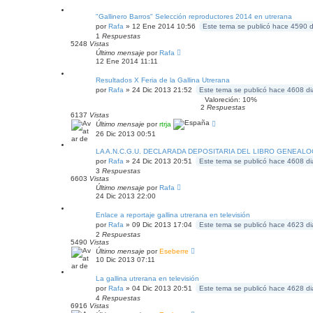
"Gallinero Barros" Selección reproductores 2014 en utrerana
por
Rafa
» 12 Ene 2014 10:56
Este tema se publicó hace 4590 d
1
Respuestas
5248
Vistas
Último mensaje
por
Rafa
12 Ene 2014 11:11
Resultados X Feria de la Gallina Utrerana
por
Rafa
» 24 Dic 2013 21:52
Este tema se publicó hace 4608 di
Valoreción: 10%
2
Respuestas
6137
Vistas
Último mensaje
por
rtrja
26 Dic 2013 00:51
LA A.N.C.G.U. DECLARADA DEPOSITARIA DEL LIBRO GENEAL
por
Rafa
» 24 Dic 2013 20:51
Este tema se publicó hace 4608 di
3
Respuestas
6603
Vistas
Último mensaje
por
Rafa
24 Dic 2013 22:00
Enlace a reportaje gallina utrerana en televisión
por
Rafa
» 09 Dic 2013 17:04
Este tema se publicó hace 4623 di
2
Respuestas
5490
Vistas
Último mensaje
por
Eseberre
10 Dic 2013 07:11
La gallina utrerana en televisión
por
Rafa
» 04 Dic 2013 20:51
Este tema se publicó hace 4628 di
4
Respuestas
6916
Vistas