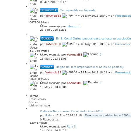
03 Jun 2013 19:17
Anuncio G.
Ya disponible en Tapatalk
por
YoArnold83
» 26 May 2013 18:49 » en
Presentaci
667760
Vistas
Último mensaje
por
pilarcruz
23 Sep 2016 11:31
Cerrado
En El Corral Online puedes dar a conocer tu asociación
por
YoArnold83
» 18 May 2013 18:08 » en
Presentaci
217965
Vistas
Último mensaje
por
YoArnold83
18 May 2013 18:08
Cerrado
Reglas del foro (importante leer antes de postear)
por
YoArnold83
» 18 May 2013 18:01 » en
Presentaci
204138
Vistas
Último mensaje
por
YoArnold83
18 May 2013 18:01
Temas
Respuestas
Vistas
Último mensaje
Gallinero Barros selección reproductores 2014
por
Rafa
» 12 Ene 2014 13:18
Este tema se publicó hace 4590 d
0
Respuestas
12046
Vistas
Último mensaje
por
Rafa
12 Ene 2014 13:18