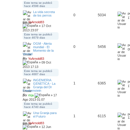
Este tema se publicó
hace 4598 dias
La vida secreta
p
0
5034
de los perros
1
por
YoArnold83
» 17 Oct
2013 23:07
Este tema se publicó
hace 4679 dias
OGM - Alerta
p
0
5456
mundial - El
0
Momento de la
Verdad
por
YoArnold83
» 09 Oct
2013 17:13
Este tema se publicó
hace 4687 dias
INGENIERIA
p
1
6365
GENETICA - La
1
Granja del Dr
Frankenstein
por
rtrja
» 17
Ago 2013 01:07
Este tema se publicó
hace 4740 dias
Una Granja para
p
1
6115
el Futuro
1
por
YoArnold83
» 12 Jun