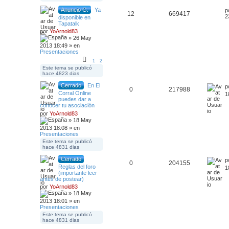
Anuncio G.
Ya
p
12
669417
2
disponible en
Tapatalk
por
YoArnold83
» 26 May
2013 18:49 » en
Presentaciones
1
2
Este tema se publicó
hace 4823 dias
Cerrado
En El
p
0
217988
Corral Online
1
puedes dar a
conocer tu asociación
por
YoArnold83
» 18 May
2013 18:08 » en
Presentaciones
Este tema se publicó
hace 4831 dias
Cerrado
p
0
204155
Reglas del foro
1
(importante leer
antes de postear)
por
YoArnold83
» 18 May
2013 18:01 » en
Presentaciones
Este tema se publicó
hace 4831 dias