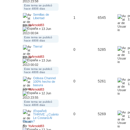
2013 23:58
Este tema se publicó
hace 4806 dias
Semillas de
p
1
6545
Libertad
1
por
YoArnold83
» 13 Jun
2013 00:04
Este tema se publicó
hace 4806 dias
Tierra!
p
0
5285
1
por
YoArnold83
» 13 Jun
2013 00:02
Este tema se publicó
hace 4806 dias
Odisea Channel
p
0
5261
100% hecho de
1
basura
por
YoArnold83
» 12 Jun
2013 23:55
Este tema se publicó
hace 4806 dias
(Español)
p
0
5269
THRIVE: ¿Cuánto
1
Le Costará Al
Planeta?
por
YoArnold83
» 12 Jun