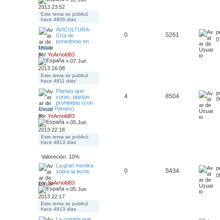
2013 23:52
Este tema se publicó
hace 4806 dias
AVICULTURA-
p
0
5261
Cría de
0
ponedoras en
jaulas
por
YoArnold83
» 07 Jun
2013 16:08
Este tema se publicó
hace 4811 dias
Plantas que
p
4
8504
curan, plantas
0
prohibidas (con
Josep Pàmies)
por
YoArnold83
» 05 Jun
2013 22:18
Este tema se publicó
hace 4813 dias
Valoreción: 10%
La gran mentira
p
0
5434
sobre la leche
0
por
YoArnold83
» 05 Jun
2013 22:17
Este tema se publicó
hace 4813 dias
La comida que