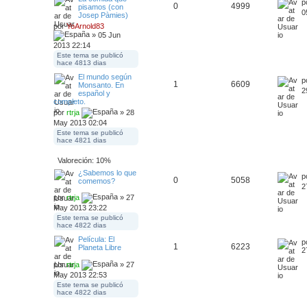
p
0
4999
pisamos (con
0
Josep Pàmies)
por
YoArnold83
» 05 Jun
2013 22:14
Este tema se publicó
hace 4813 dias
El mundo según
p
1
6609
Monsanto. En
2
español y
completo.
por
rtrja
» 28
May 2013 02:04
Este tema se publicó
hace 4821 dias
Valoreción: 10%
¿Sabemos lo que
p
0
5058
comemos?
2
por
rtrja
» 27
May 2013 23:22
Este tema se publicó
hace 4822 dias
Película: El
p
1
6223
Planeta Libre
2
por
rtrja
» 27
May 2013 22:53
Este tema se publicó
hace 4822 dias