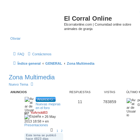
El Corral Online
Elcorralonline.com | Comunidad online sobre
animales de granja
Obviar
FAQ
Contáctenos
Índice general
GENERAL
Zona Multimedia
Zona Multimedia
Nuevo Tema
ANUNCIOS
RESPUESTAS
VISTAS
ÚLTIMO 
Anuncio G.
p
11
783859
Nuevas mejoras
0
en el foro
por
YoArnold83
» 26 May
2013 18:58 » en
Presentaciones
1
2
Este tema se publicó
hace 4823 dias