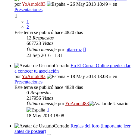
por
YoArnold83
» 26 May 2013 18:49 » en
Presentaciones
1
2
Este tema se publicó hace 4820 dias
12
Respuestas
667723
Vistas
Último mensaje
por
pilarcruz
23 Sep 2016 11:31
Cerrado
En El Corral Online puedes dar
a conocer tu asociación
por
YoArnold83
» 18 May 2013 18:08 » en
Presentaciones
Este tema se publicó hace 4828 dias
0
Respuestas
217956
Vistas
Último mensaje
por
YoArnold83
18 May 2013 18:08
Cerrado
Reglas del foro (importante leer
antes de postear)