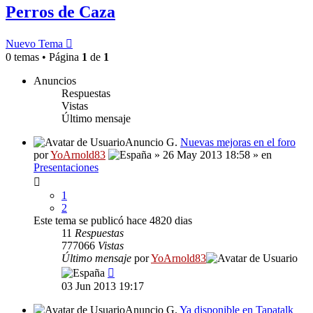
Perros de Caza
Nuevo Tema
0 temas • Página
1
de
1
Anuncios
Respuestas
Vistas
Último mensaje
Anuncio G.
Nuevas mejoras en el foro
por
YoArnold83
» 26 May 2013 18:58 » en
Presentaciones
1
2
Este tema se publicó hace 4820 dias
11
Respuestas
777066
Vistas
Último mensaje
por
YoArnold83
03 Jun 2013 19:17
Anuncio G.
Ya disponible en Tapatalk