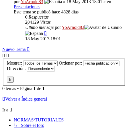
por
YoArnold83
» 18 May 2013 18:01 » en
Presentaciones
Este tema se publicó hace 4828 dias
0
Respuestas
204129
Vistas
Último mensaje
por
YoArnold83
18 May 2013 18:01
Nuevo Tema
Mostrar:
Ordenar por:
Dirección:
0 temas • Página
1
de
1
Volver a Índice general
Ir a
NORMAS/TUTORIALES
↳ Sobre el foro