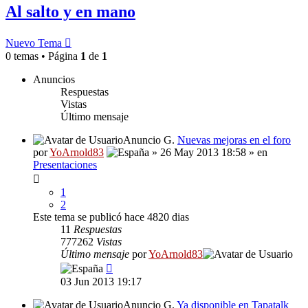
Al salto y en mano
Nuevo Tema
0 temas • Página
1
de
1
Anuncios
Respuestas
Vistas
Último mensaje
Anuncio G.
Nuevas mejoras en el foro
por
YoArnold83
» 26 May 2013 18:58 » en
Presentaciones
1
2
Este tema se publicó hace 4820 dias
11
Respuestas
777262
Vistas
Último mensaje
por
YoArnold83
03 Jun 2013 19:17
Anuncio G.
Ya disponible en Tapatalk