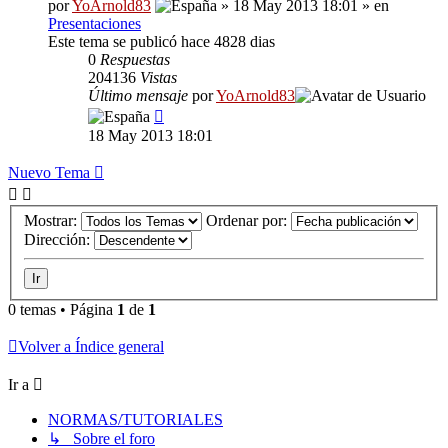
por
YoArnold83
» 18 May 2013 18:01 » en
Presentaciones
Este tema se publicó hace 4828 dias
0
Respuestas
204136
Vistas
Último mensaje
por
YoArnold83
18 May 2013 18:01
Nuevo Tema
Mostrar:
Ordenar por:
Dirección:
0 temas • Página
1
de
1
Volver a Índice general
Ir a
NORMAS/TUTORIALES
↳ Sobre el foro