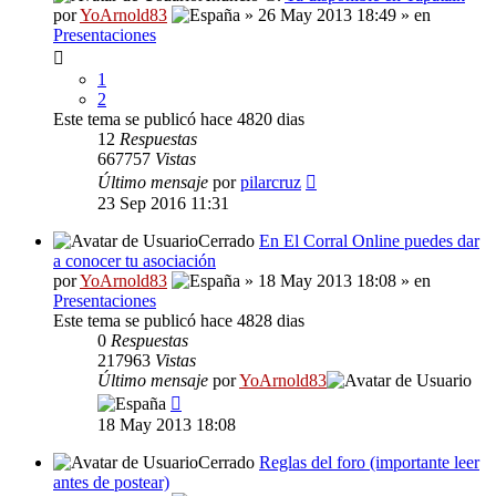
por
YoArnold83
» 26 May 2013 18:49 » en
Presentaciones
1
2
Este tema se publicó hace 4820 dias
12
Respuestas
667757
Vistas
Último mensaje
por
pilarcruz
23 Sep 2016 11:31
Cerrado
En El Corral Online puedes dar
a conocer tu asociación
por
YoArnold83
» 18 May 2013 18:08 » en
Presentaciones
Este tema se publicó hace 4828 dias
0
Respuestas
217963
Vistas
Último mensaje
por
YoArnold83
18 May 2013 18:08
Cerrado
Reglas del foro (importante leer
antes de postear)