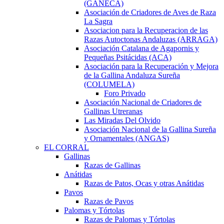
(GANECA)
Asociación de Criadores de Aves de Raza
La Sagra
Asociacion para la Recuperacion de las
Razas Autoctonas Andaluzas (ARRAGA)
Asociación Catalana de Agapornis y
Pequeñas Psitácidas (ACA)
Asociación para la Recuperación y Mejora
de la Gallina Andaluza Sureña
(COLUMELA)
Foro Privado
Asociación Nacional de Criadores de
Gallinas Utreranas
Las Miradas Del Olvido
Asociación Nacional de la Gallina Sureña
y Ornamentales (ANGAS)
EL CORRAL
Gallinas
Razas de Gallinas
Anátidas
Razas de Patos, Ocas y otras Anátidas
Pavos
Razas de Pavos
Palomas y Tórtolas
Razas de Palomas y Tórtolas