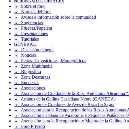
NORMAS/TUTORIALES
↳ Sobre el foro
↳ Normas del foro
↳ Avisos e información sobre la comunidad
↳ Sugerencias
↳ Pruebas/Papelera
↳ Presentaciones
↳ Tutoriales
GENERAL
↳ Discusión general
↳ Noticias
↳ Ferias, Exposiciones, Monográficos
↳ Zona Multimedia
↳ Blogosfera
↳ Zona Descargas
↳ Encuestas
↳ Asociaciones
↳ Asociación de Criadores de la Raza Autóctona Alicantina "
↳ Amigos de la Gallina Castellana Negra (GANECA)
↳ Asociación de Criadores de Aves de Raza La Sagra
↳ Asociacion para la Recuperacion de las Razas Autocton
↳ Asociación Catalana de Agapornis y Pequeñas Psitácidas 
↳ Asociación para la Recuperación y Mejora de la Gallin
↳ Foro Privado