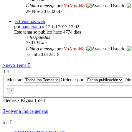
Último mensaje
por
YoArnold83
29 Nov 2013 00:47
estrenamos web
por
naquerano
» 12 Jul 2013 12:02
Este tema se publicó hace 4774 dias
1
Respuestas
7391
Vistas
Último mensaje
por
YoArnold83
12 Jul 2013 22:18
Nuevo Tema
Mostrar:
Ordenar por:
Dir
3 temas • Página
1
de
1
Volver a Índice general
Ir a