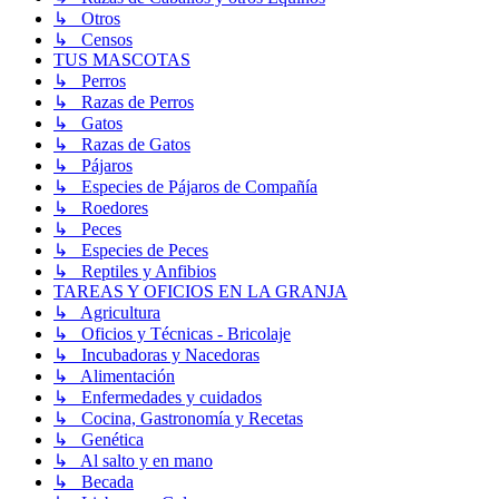
↳ Otros
↳ Censos
TUS MASCOTAS
↳ Perros
↳ Razas de Perros
↳ Gatos
↳ Razas de Gatos
↳ Pájaros
↳ Especies de Pájaros de Compañía
↳ Roedores
↳ Peces
↳ Especies de Peces
↳ Reptiles y Anfibios
TAREAS Y OFICIOS EN LA GRANJA
↳ Agricultura
↳ Oficios y Técnicas - Bricolaje
↳ Incubadoras y Nacedoras
↳ Alimentación
↳ Enfermedades y cuidados
↳ Cocina, Gastronomía y Recetas
↳ Genética
↳ Al salto y en mano
↳ Becada