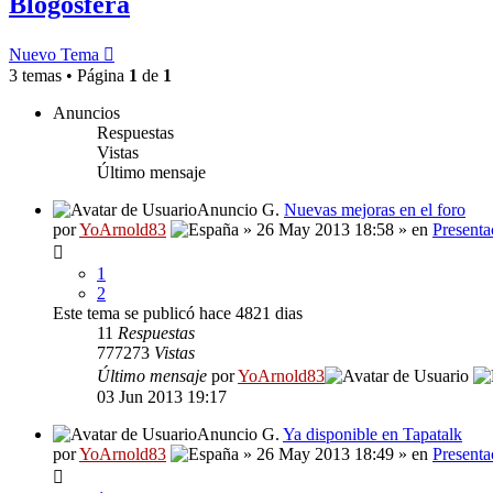
Blogosfera
Nuevo Tema
3 temas • Página
1
de
1
Anuncios
Respuestas
Vistas
Último mensaje
Anuncio G.
Nuevas mejoras en el foro
por
YoArnold83
» 26 May 2013 18:58 » en
Presenta
1
2
Este tema se publicó hace 4821 dias
11
Respuestas
777273
Vistas
Último mensaje
por
YoArnold83
03 Jun 2013 19:17
Anuncio G.
Ya disponible en Tapatalk
por
YoArnold83
» 26 May 2013 18:49 » en
Presenta