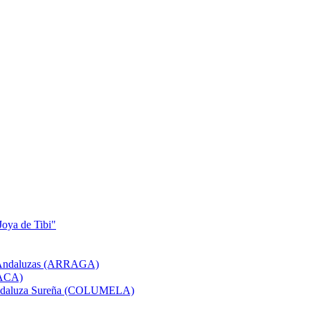
Joya de Tibi"
as Andaluzas (ARRAGA)
(ACA)
a Andaluza Sureña (COLUMELA)