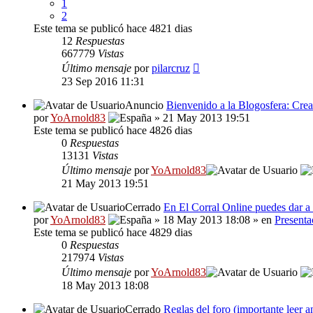
1
2
Este tema se publicó hace 4821 dias
12
Respuestas
667779
Vistas
Último mensaje
por
pilarcruz
23 Sep 2016 11:31
Anuncio
Bienvenido a la Blogosfera: Crea
por
YoArnold83
» 21 May 2013 19:51
Este tema se publicó hace 4826 dias
0
Respuestas
13131
Vistas
Último mensaje
por
YoArnold83
21 May 2013 19:51
Cerrado
En El Corral Online puedes dar a 
por
YoArnold83
» 18 May 2013 18:08 » en
Presenta
Este tema se publicó hace 4829 dias
0
Respuestas
217974
Vistas
Último mensaje
por
YoArnold83
18 May 2013 18:08
Cerrado
Reglas del foro (importante leer a