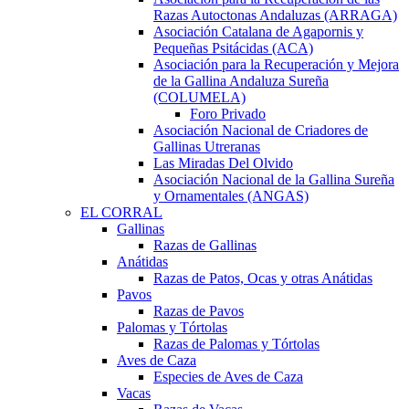
Razas Autoctonas Andaluzas (ARRAGA)
Asociación Catalana de Agapornis y
Pequeñas Psitácidas (ACA)
Asociación para la Recuperación y Mejora
de la Gallina Andaluza Sureña
(COLUMELA)
Foro Privado
Asociación Nacional de Criadores de
Gallinas Utreranas
Las Miradas Del Olvido
Asociación Nacional de la Gallina Sureña
y Ornamentales (ANGAS)
EL CORRAL
Gallinas
Razas de Gallinas
Anátidas
Razas de Patos, Ocas y otras Anátidas
Pavos
Razas de Pavos
Palomas y Tórtolas
Razas de Palomas y Tórtolas
Aves de Caza
Especies de Aves de Caza
Vacas