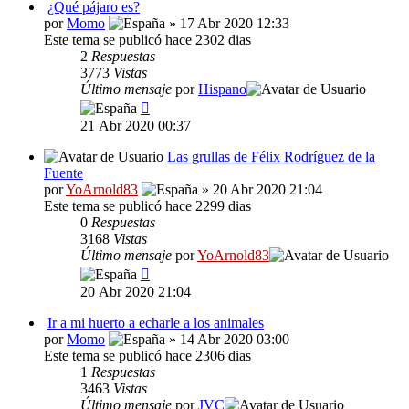
¿Qué pájaro es?
por
Momo
» 17 Abr 2020 12:33
Este tema se publicó hace 2302 dias
2
Respuestas
3773
Vistas
Último mensaje
por
Hispano
21 Abr 2020 00:37
Las grullas de Félix Rodríguez de la
Fuente
por
YoArnold83
» 20 Abr 2020 21:04
Este tema se publicó hace 2299 dias
0
Respuestas
3168
Vistas
Último mensaje
por
YoArnold83
20 Abr 2020 21:04
Ir a mi huerto a echarle a los animales
por
Momo
» 14 Abr 2020 03:00
Este tema se publicó hace 2306 dias
1
Respuestas
3463
Vistas
Último mensaje
por
JVC