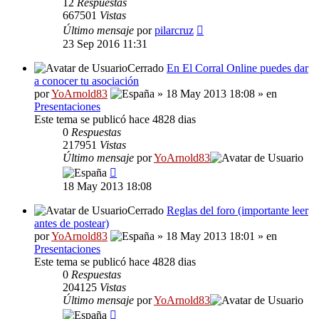
12
Respuestas
667501
Vistas
Último mensaje
por
pilarcruz
23 Sep 2016 11:31
Cerrado
En El Corral Online puedes dar
a conocer tu asociación
por
YoArnold83
» 18 May 2013 18:08 » en
Presentaciones
Este tema se publicó hace 4828 dias
0
Respuestas
217951
Vistas
Último mensaje
por
YoArnold83
18 May 2013 18:08
Cerrado
Reglas del foro (importante leer
antes de postear)
por
YoArnold83
» 18 May 2013 18:01 » en
Presentaciones
Este tema se publicó hace 4828 dias
0
Respuestas
204125
Vistas
Último mensaje
por
YoArnold83