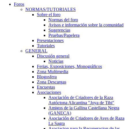
Foros
NORMAS/TUTORIALES
Sobre el foro
Normas del foro
Avisos e información sobre la comunidad
Sugerencias
Pruebas/Papelera
Presentaciones
Tutoriales
GENERAL
Discusión general
Noticias
Ferias, Exposiciones, Monográficos
Zona Multimedia
Blogosfera
Zona Descargas
Encuestas
Asociaciones
Asociación de Criadores de la Raza
Autóctona Alicantina "Joya de Tibi"
Amigos de la Gallina Castellana Negra
(GANECA)
Asociación de Criadores de Aves de Raza
La Sagra
Asociacion para la Recuperacion de las