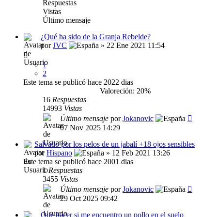
Respuestas
Vistas
Último mensaje
¿Qué ha sido de la Granja Rebelde?
por
JVC
» 22 Ene 2021 11:54
1
2
Este tema se publicó hace 2022 dias
Valoreción: 20%
16
Respuestas
14993
Vistas
Último mensaje
por
Jokanovic
07 Nov 2025 14:29
Salvado por los pelos de un jabalí +18 ojos sensibles
por
Hispano
» 12 Feb 2021 13:26
Este tema se publicó hace 2001 dias
1
Respuestas
3455
Vistas
Último mensaje
por
Jokanovic
29 Oct 2025 09:42
Que hacer si me encuentro un pollo en el suelo