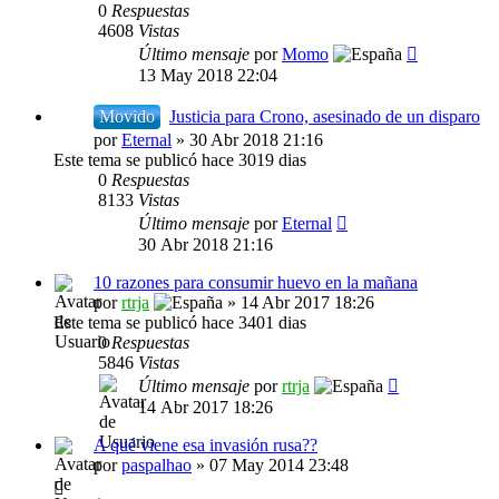
0
Respuestas
4608
Vistas
Último mensaje
por
Momo
13 May 2018 22:04
Movido
Justicia para Crono, asesinado de un disparo
por
Eternal
» 30 Abr 2018 21:16
Este tema se publicó hace 3019 dias
0
Respuestas
8133
Vistas
Último mensaje
por
Eternal
30 Abr 2018 21:16
10 razones para consumir huevo en la mañana
por
rtrja
» 14 Abr 2017 18:26
Este tema se publicó hace 3401 dias
0
Respuestas
5846
Vistas
Último mensaje
por
rtrja
14 Abr 2017 18:26
A qué viene esa invasión rusa??
por
paspalhao
» 07 May 2014 23:48