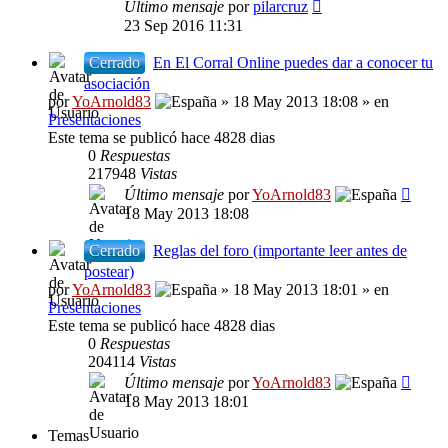
Último mensaje
por
pilarcruz
23 Sep 2016 11:31
Cerrado
En El Corral Online puedes dar a conocer tu
asociación
por
YoArnold83
» 18 May 2013 18:08 » en
Presentaciones
Este tema se publicó hace 4828 dias
0
Respuestas
217948
Vistas
Último mensaje
por
YoArnold83
18 May 2013 18:08
Cerrado
Reglas del foro (importante leer antes de
postear)
por
YoArnold83
» 18 May 2013 18:01 » en
Presentaciones
Este tema se publicó hace 4828 dias
0
Respuestas
204114
Vistas
Último mensaje
por
YoArnold83
18 May 2013 18:01
Temas