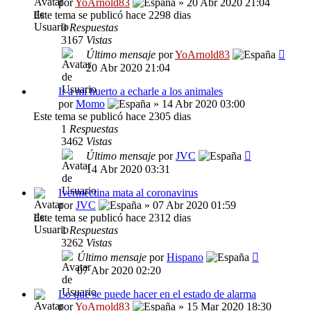
por
YoArnold83
» 20 Abr 2020 21:04
Este tema se publicó hace 2298 dias
0
Respuestas
3167
Vistas
Último mensaje
por
YoArnold83
20 Abr 2020 21:04
Ir a mi huerto a echarle a los animales
por
Momo
» 14 Abr 2020 03:00
Este tema se publicó hace 2305 dias
1
Respuestas
3462
Vistas
Último mensaje
por
JVC
14 Abr 2020 03:31
Ivermectina mata al coronavirus
por
JVC
» 07 Abr 2020 01:59
Este tema se publicó hace 2312 dias
1
Respuestas
3262
Vistas
Último mensaje
por
Hispano
07 Abr 2020 02:20
Lo que se puede hacer en el estado de alarma
por
YoArnold83
» 15 Mar 2020 18:30