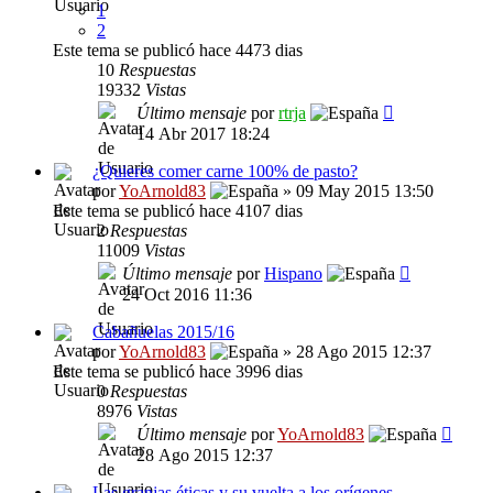
1
2
Este tema se publicó hace 4473 dias
10
Respuestas
19332
Vistas
Último mensaje
por
rtrja
14 Abr 2017 18:24
¿Quieres comer carne 100% de pasto?
por
YoArnold83
» 09 May 2015 13:50
Este tema se publicó hace 4107 dias
2
Respuestas
11009
Vistas
Último mensaje
por
Hispano
24 Oct 2016 11:36
Cabañuelas 2015/16
por
YoArnold83
» 28 Ago 2015 12:37
Este tema se publicó hace 3996 dias
0
Respuestas
8976
Vistas
Último mensaje
por
YoArnold83
28 Ago 2015 12:37
Las granjas éticas y su vuelta a los orígenes