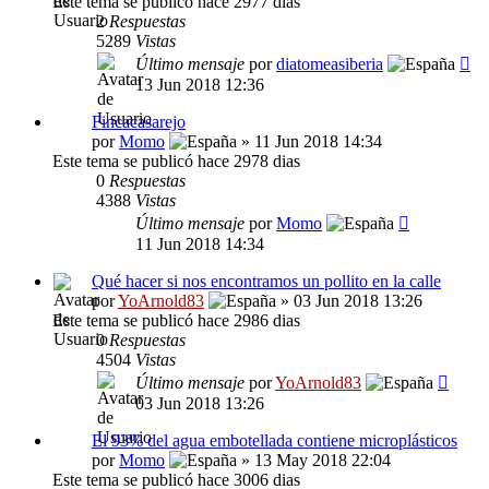
Este tema se publicó hace 2977 dias
2
Respuestas
5289
Vistas
Último mensaje
por
diatomeasiberia
13 Jun 2018 12:36
Fincacasarejo
por
Momo
» 11 Jun 2018 14:34
Este tema se publicó hace 2978 dias
0
Respuestas
4388
Vistas
Último mensaje
por
Momo
11 Jun 2018 14:34
Qué hacer si nos encontramos un pollito en la calle
por
YoArnold83
» 03 Jun 2018 13:26
Este tema se publicó hace 2986 dias
0
Respuestas
4504
Vistas
Último mensaje
por
YoArnold83
03 Jun 2018 13:26
El 93% del agua embotellada contiene microplásticos
por
Momo
» 13 May 2018 22:04
Este tema se publicó hace 3006 dias