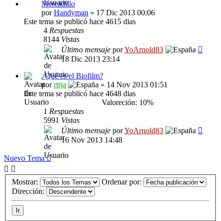
Mercadillo
por
Handyman
» 17 Dic 2013 00:06
Este tema se publicó hace 4615 dias
4
Respuestas
8144
Vistas
Último mensaje
por
YoArnold83
18 Dic 2013 23:14
¿Qué es el Biofilm?
por
rtrja
» 14 Nov 2013 01:51
Este tema se publicó hace 4648 dias
Valoreción: 10%
1
Respuestas
5991
Vistas
Último mensaje
por
YoArnold83
16 Nov 2013 14:48
Nuevo Tema
Mostrar:
Ordenar por:
Dirección: