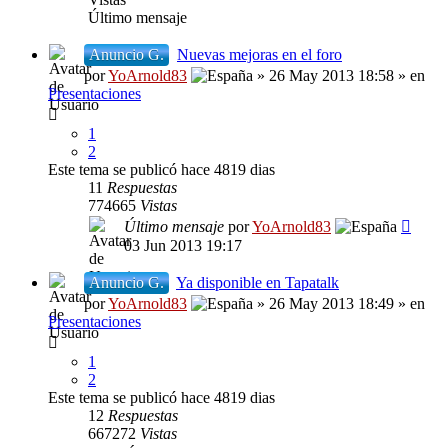
Último mensaje
Anuncio G.
Nuevas mejoras en el foro
por
YoArnold83
» 26 May 2013 18:58 » en
Presentaciones
1
2
Este tema se publicó hace 4819 dias
11
Respuestas
774665
Vistas
Último mensaje
por
YoArnold83
03 Jun 2013 19:17
Anuncio G.
Ya disponible en Tapatalk
por
YoArnold83
» 26 May 2013 18:49 » en
Presentaciones
1
2
Este tema se publicó hace 4819 dias
12
Respuestas
667272
Vistas