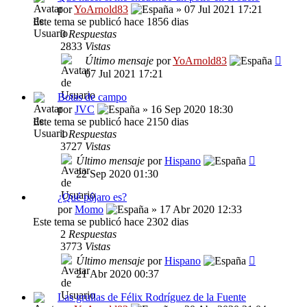
por
YoArnold83
» 07 Jul 2021 17:21
Este tema se publicó hace 1856 dias
0
Respuestas
2833
Vistas
Último mensaje
por
YoArnold83
07 Jul 2021 17:21
Botas de campo
por
JVC
» 16 Sep 2020 18:30
Este tema se publicó hace 2150 dias
1
Respuestas
3727
Vistas
Último mensaje
por
Hispano
22 Sep 2020 01:30
¿Qué pájaro es?
por
Momo
» 17 Abr 2020 12:33
Este tema se publicó hace 2302 dias
2
Respuestas
3773
Vistas
Último mensaje
por
Hispano
21 Abr 2020 00:37
Las grullas de Félix Rodríguez de la Fuente