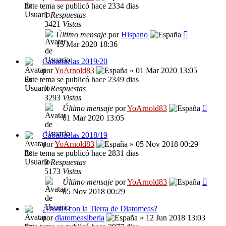
Este tema se publicó hace 2334 dias
1
Respuestas
3421
Vistas
Último mensaje
por
Hispano
15 Mar 2020 18:36
Cabañuelas 2019/20
por
YoArnold83
» 01 Mar 2020 13:05
Este tema se publicó hace 2349 dias
0
Respuestas
3293
Vistas
Último mensaje
por
YoArnold83
01 Mar 2020 13:05
Cabañuelas 2018/19
por
YoArnold83
» 05 Nov 2018 00:29
Este tema se publicó hace 2831 dias
0
Respuestas
5173
Vistas
Último mensaje
por
YoArnold83
05 Nov 2018 00:29
¿Dudas con la Tierra de Diatomeas?
por
diatomeasiberia
» 12 Jun 2018 13:03