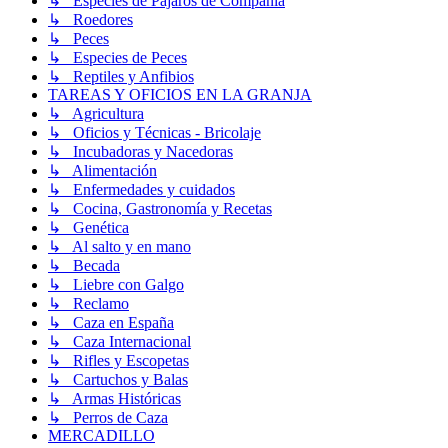
↳ Especies de Pájaros de Compañía
↳ Roedores
↳ Peces
↳ Especies de Peces
↳ Reptiles y Anfibios
TAREAS Y OFICIOS EN LA GRANJA
↳ Agricultura
↳ Oficios y Técnicas - Bricolaje
↳ Incubadoras y Nacedoras
↳ Alimentación
↳ Enfermedades y cuidados
↳ Cocina, Gastronomía y Recetas
↳ Genética
↳ Al salto y en mano
↳ Becada
↳ Liebre con Galgo
↳ Reclamo
↳ Caza en España
↳ Caza Internacional
↳ Rifles y Escopetas
↳ Cartuchos y Balas
↳ Armas Históricas
↳ Perros de Caza
MERCADILLO