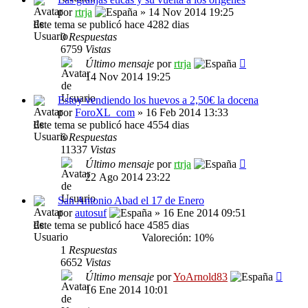
por
rtrja
» 14 Nov 2014 19:25
Este tema se publicó hace 4282 dias
0
Respuestas
6759
Vistas
Último mensaje
por
rtrja
14 Nov 2014 19:25
Estoy vendiendo los huevos a 2,50€ la docena
por
ForoXL_com
» 16 Feb 2014 13:33
Este tema se publicó hace 4554 dias
6
Respuestas
11337
Vistas
Último mensaje
por
rtrja
22 Ago 2014 23:22
San Antonio Abad el 17 de Enero
por
autosuf
» 16 Ene 2014 09:51
Este tema se publicó hace 4585 dias
Valoreción: 10%
1
Respuestas
6652
Vistas
Último mensaje
por
YoArnold83
16 Ene 2014 10:01