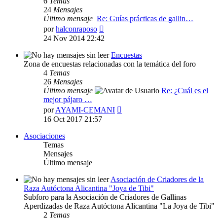
6
Temas
24
Mensajes
Último mensaje
Re: Guías prácticas de gallin…
Ver
por
halconraposo
último
24 Nov 2014 22:42
mensaje
Encuestas
Zona de encuestas relacionadas con la temática del foro
4
Temas
26
Mensajes
Último mensaje
Re: ¿Cuál es el
mejor pájaro …
Ver
por
AYAMI-CEMANI
último
16 Oct 2017 21:57
mensaje
Asociaciones
Temas
Mensajes
Último mensaje
Asociación de Criadores de la
Raza Autóctona Alicantina "Joya de Tibi"
Subforo para la Asociación de Criadores de Gallinas
Aperdizadas de Raza Autóctona Alicantina "La Joya de Tibi"
2
Temas