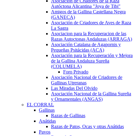
Asociación de Criadores de la Raza
Autóctona Alicantina "Joya de Tibi"
Amigos de la Gallina Castellana Negra
(GANECA)
Asociación de Criadores de Aves de Raza
La Sagra
Asociacion para la Recuperacion de las
Razas Autoctonas Andaluzas (ARRAGA)
Asociación Catalana de Agapornis y
Pequeñas Psitácidas (ACA)
Asociación para la Recuperación y Mejora
de la Gallina Andaluza Sureña
(COLUMELA)
Foro Privado
Asociación Nacional de Criadores de
Gallinas Utreranas
Las Miradas Del Olvido
Asociación Nacional de la Gallina Sureña
y Ornamentales (ANGAS)
EL CORRAL
Gallinas
Razas de Gallinas
Anátidas
Razas de Patos, Ocas y otras Anátidas
Pavos