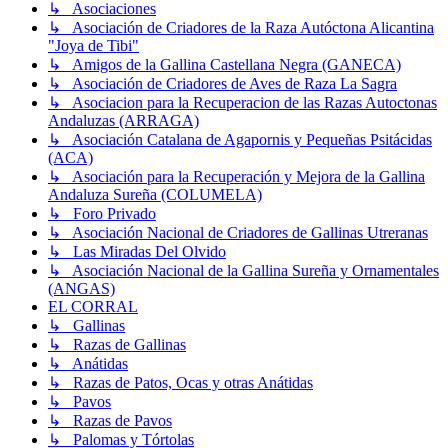
↳ Asociaciones
↳ Asociación de Criadores de la Raza Autóctona Alicantina
"Joya de Tibi"
↳ Amigos de la Gallina Castellana Negra (GANECA)
↳ Asociación de Criadores de Aves de Raza La Sagra
↳ Asociacion para la Recuperacion de las Razas Autoctonas
Andaluzas (ARRAGA)
↳ Asociación Catalana de Agapornis y Pequeñas Psitácidas
(ACA)
↳ Asociación para la Recuperación y Mejora de la Gallina
Andaluza Sureña (COLUMELA)
↳ Foro Privado
↳ Asociación Nacional de Criadores de Gallinas Utreranas
↳ Las Miradas Del Olvido
↳ Asociación Nacional de la Gallina Sureña y Ornamentales
(ANGAS)
EL CORRAL
↳ Gallinas
↳ Razas de Gallinas
↳ Anátidas
↳ Razas de Patos, Ocas y otras Anátidas
↳ Pavos
↳ Razas de Pavos
↳ Palomas y Tórtolas