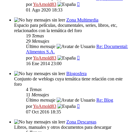
Ver
por
YoArnold83
último
01 Ago 2020 18:33
mensaje
Zona Multimedia
Espacio para películas, documentales, series, libros, etc,
relacionados con la temática del foro
19
Temas
29
Mensajes
Último mensaje
Re: Documental:
Alimentos S.A.
Ver
por
YoArnold83
último
16 Ene 2014 23:00
mensaje
Blogosfera
Conjunto de weblogs cuya temática tiene relación con este
foro
4
Temas
11
Mensajes
Último mensaje
Re: Blog
Ver
por
YoArnold83
último
07 Oct 2016 18:35
mensaje
Zona Descargas
Libros, manuales y otros documentos para descargar