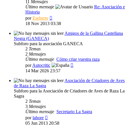
11
Mensajes
Último mensaje
Re: Asociación e
Historia
Ver
por
Eseberre
último
18 Nov 2013 03:38
mensaje
Amigos de la Gallina Castellana
Negra (GANECA)
Subforo para la asociación GANECA
2
Temas
2
Mensajes
Último mensaje
Cómo criar vuestra raza
Ver
por
Autocritic
último
14 Mar 2026 23:57
mensaje
Asociación de Criadores de Aves
de Raza La Sagra
Subforo para la Asociación de Criadores de Aves de Raza La
Sagra
2
Temas
3
Mensajes
Último mensaje
Secretario La Sagra
Ver
por
lahore
último
05 Jun 2013 20:58
mensaje