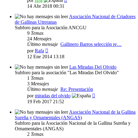
por
rtrja
último
14 Abr 2018 00:31
mensaje
Asociación Nacional de Criadores
de Gallinas Utreranas
Subforo para la Asociación ANCGU
9
Temas
24
Mensajes
Último mensaje
Gallinero Barros selección re…
Ver
por
Rafa
último
12 Ene 2014 13:18
mensaje
Las Miradas Del Olvido
Subforo para la asociación "Las Miradas Del Olvido"
1
Temas
3
Mensajes
Último mensaje
Re: Presentación
Ver
por
miradas del olvido
último
19 Feb 2017 21:52
mensaje
Asociación Nacional de la Gallina
Sureña y Ornamentales (ANGAS)
Subforo para la Asociación Nacional de la Gallina Sureña y
Ornamentales (ANGAS)
2
Temas