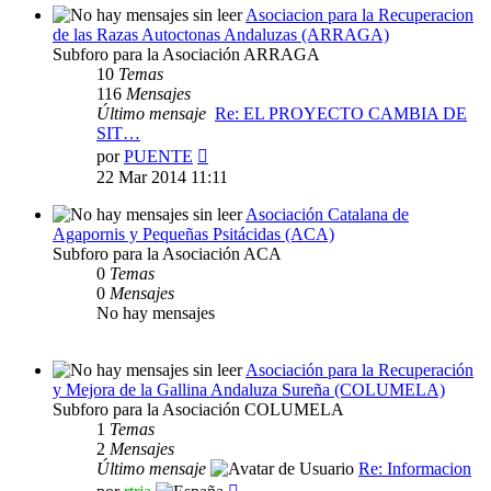
Asociacion para la Recuperacion
de las Razas Autoctonas Andaluzas (ARRAGA)
Subforo para la Asociación ARRAGA
10
Temas
116
Mensajes
Último mensaje
Re: EL PROYECTO CAMBIA DE
SIT…
Ver
por
PUENTE
último
22 Mar 2014 11:11
mensaje
Asociación Catalana de
Agapornis y Pequeñas Psitácidas (ACA)
Subforo para la Asociación ACA
0
Temas
0
Mensajes
No hay mensajes
Asociación para la Recuperación
y Mejora de la Gallina Andaluza Sureña (COLUMELA)
Subforo para la Asociación COLUMELA
1
Temas
2
Mensajes
Último mensaje
Re: Informacion
Ver