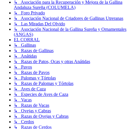
↳ Asociación para la Recuperación y Mejora de la Gallina
Andaluza Sureña (COLUMELA)
↳ Foro Privado
↳ Asociación Nacional de Criadores de Gallinas Utreranas
↳ Las Miradas Del Olvido
↳ Asociación Nacional de la Gallina Sureña y Ornamentales
(ANGAS)
EL CORRAL
↳ Gallinas
↳ Razas de Gallinas
↳ Anátidas
↳ Razas de Patos, Ocas y otras Anátidas
↳ Pavos
↳ Razas de Pavos
↳ Palomas y Tórtolas
↳ Razas de Palomas y Tórtolas
↳ Aves de Caza
↳ Especies de Aves de Caza
↳ Vacas
↳ Razas de Vacas
↳ Ovejas y Cabras
↳ Razas de Ovejas y Cabras
↳ Cerdos
↳ Razas de Cerdos