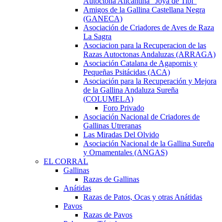
Autóctona Alicantina "Joya de Tibi"
Amigos de la Gallina Castellana Negra
(GANECA)
Asociación de Criadores de Aves de Raza
La Sagra
Asociacion para la Recuperacion de las
Razas Autoctonas Andaluzas (ARRAGA)
Asociación Catalana de Agapornis y
Pequeñas Psitácidas (ACA)
Asociación para la Recuperación y Mejora
de la Gallina Andaluza Sureña
(COLUMELA)
Foro Privado
Asociación Nacional de Criadores de
Gallinas Utreranas
Las Miradas Del Olvido
Asociación Nacional de la Gallina Sureña
y Ornamentales (ANGAS)
EL CORRAL
Gallinas
Razas de Gallinas
Anátidas
Razas de Patos, Ocas y otras Anátidas
Pavos
Razas de Pavos