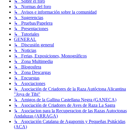
↳ Sobre el foro
↳ Normas del foro
↳ Avisos e información sobre la comunidad
↳ Sugerencias
↳ Pruebas/Papelera
↳ Presentaciones
↳ Tutoriales
GENERAL
↳ Discusión general
↳ Noticias
↳ Ferias, Exposiciones, Monográficos
↳ Zona Multimedia
↳ Blogosfera
↳ Zona Descargas
↳ Encuestas
↳ Asociaciones
↳ Asociación de Criadores de la Raza Autóctona Alicantina
"Joya de Tibi"
↳ Amigos de la Gallina Castellana Negra (GANECA)
↳ Asociación de Criadores de Aves de Raza La Sagra
↳ Asociacion para la Recuperacion de las Razas Autoctonas
Andaluzas (ARRAGA)
↳ Asociación Catalana de Agapornis y Pequeñas Psitácidas
(ACA)