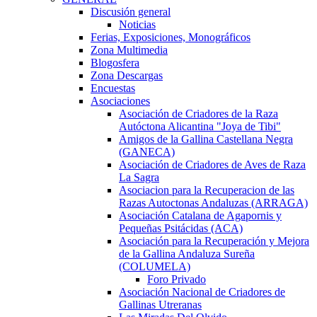
Discusión general
Noticias
Ferias, Exposiciones, Monográficos
Zona Multimedia
Blogosfera
Zona Descargas
Encuestas
Asociaciones
Asociación de Criadores de la Raza
Autóctona Alicantina "Joya de Tibi"
Amigos de la Gallina Castellana Negra
(GANECA)
Asociación de Criadores de Aves de Raza
La Sagra
Asociacion para la Recuperacion de las
Razas Autoctonas Andaluzas (ARRAGA)
Asociación Catalana de Agapornis y
Pequeñas Psitácidas (ACA)
Asociación para la Recuperación y Mejora
de la Gallina Andaluza Sureña
(COLUMELA)
Foro Privado
Asociación Nacional de Criadores de
Gallinas Utreranas