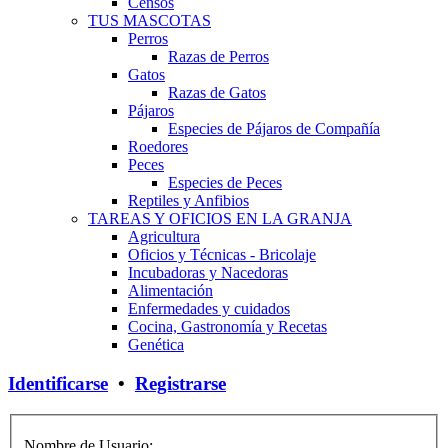
Censos
TUS MASCOTAS
Perros
Razas de Perros
Gatos
Razas de Gatos
Pájaros
Especies de Pájaros de Compañía
Roedores
Peces
Especies de Peces
Reptiles y Anfibios
TAREAS Y OFICIOS EN LA GRANJA
Agricultura
Oficios y Técnicas - Bricolaje
Incubadoras y Nacedoras
Alimentación
Enfermedades y cuidados
Cocina, Gastronomía y Recetas
Genética
Identificarse
•
Registrarse
Nombre de Usuario: