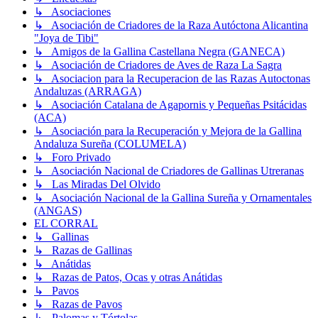
↳ Asociaciones
↳ Asociación de Criadores de la Raza Autóctona Alicantina
"Joya de Tibi"
↳ Amigos de la Gallina Castellana Negra (GANECA)
↳ Asociación de Criadores de Aves de Raza La Sagra
↳ Asociacion para la Recuperacion de las Razas Autoctonas
Andaluzas (ARRAGA)
↳ Asociación Catalana de Agapornis y Pequeñas Psitácidas
(ACA)
↳ Asociación para la Recuperación y Mejora de la Gallina
Andaluza Sureña (COLUMELA)
↳ Foro Privado
↳ Asociación Nacional de Criadores de Gallinas Utreranas
↳ Las Miradas Del Olvido
↳ Asociación Nacional de la Gallina Sureña y Ornamentales
(ANGAS)
EL CORRAL
↳ Gallinas
↳ Razas de Gallinas
↳ Anátidas
↳ Razas de Patos, Ocas y otras Anátidas
↳ Pavos
↳ Razas de Pavos
↳ Palomas y Tórtolas