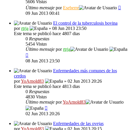
5606
Vistas
Último mensaje
por
Eseberre
09 Jun 2013 00:41
El control de la tuberculosis bovina
por
rtrja
» 08 Jun 2013 23:50
Este tema se publicó hace 4807 dias
0
Respuestas
5454
Vistas
Último mensaje
por
rtrja
08 Jun 2013 23:50
Enfermedades más comunes de los
cerdos
por
YoArnold83
» 02 Jun 2013 20:26
Este tema se publicó hace 4813 dias
0
Respuestas
4830
Vistas
Último mensaje
por
YoArnold83
02 Jun 2013 20:26
Enfermedades de las ovejas
por
YoArnold83
» 02 Jun 2013 20:15