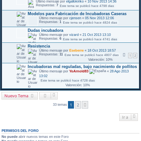
Último mensaje por
elgallokiriko
«
10 Nov 2013 14:36
Respuestas:
7
Este tema se publicó hace 4798 dias
Modelos para Fabricación de Incubadoras Caseras
Último mensaje por
cjensen
«
05 Nov 2013 12:06
Respuestas:
1
Este tema se publicó hace 4824 dias
Dudas incubadora
Último mensaje por
vizard
«
21 Oct 2013 13:10
Respuestas:
6
Este tema se publicó hace 4741 dias
Resistencia
Último mensaje por
Eseberre
«
18 Oct 2013 18:57
Respuestas:
11
Este tema se publicó hace 4807 dias
1
2
Valoreción: 10%
Incubadoras mal reguladas, bajo nacimiento de pollitos
Último mensaje por
YoArnold83
«
28 Ago 2013
13:02
Este tema se publicó hace 4728 dias
Valoreción: 10%
Nuevo Tema
1
2
Siguiente
33 temas
Ir a
PERMISOS DEL FORO
No puede
abrir nuevos temas en este Foro