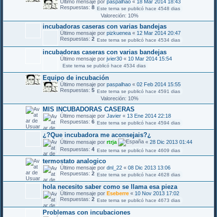
Último mensaje por
paspalhao
«
18 Mar 2014 18:43
Respuestas:
8
Este tema se publicó hace 4548 dias
Valoreción: 10%
incubadoras caseras con varias bandejas
Último mensaje por
pizkuenea
«
12 Mar 2014 20:47
Respuestas:
2
Este tema se publicó hace 4534 dias
incubadoras caseras con varias bandejas
Último mensaje por
jvier30
«
10 Mar 2014 15:54
Este tema se publicó hace 4534 dias
Equipo de incubación
Último mensaje por
paspalhao
«
02 Feb 2014 15:55
Respuestas:
5
Este tema se publicó hace 4591 dias
Valoreción: 10%
MIS INCUBADORAS CASERAS
Último mensaje por
Javier
«
13 Ene 2014 22:18
Respuestas:
6
Este tema se publicó hace 4594 dias
¿?Que incubadora me aconsejais?¿
Último mensaje por
rtrja
«
28 Dic 2013 01:44
Respuestas:
4
Este tema se publicó hace 4609 dias
termostato analogico
Último mensaje por
dnl_22
«
08 Dic 2013 13:06
Respuestas:
2
Este tema se publicó hace 4628 dias
hola necesito saber como se llama esa pieza
Último mensaje por
Eseberre
«
10 Nov 2013 17:02
Respuestas:
2
Este tema se publicó hace 4673 dias
Problemas con incubaciones