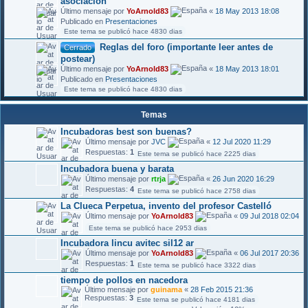
asociación
Último mensaje por
YoArnold83
«
18 May 2013 18:08
Publicado en
Presentaciones
Este tema se publicó hace 4830 dias
Reglas del foro (importante leer antes de
Cerrado
postear)
Último mensaje por
YoArnold83
«
18 May 2013 18:01
Publicado en
Presentaciones
Este tema se publicó hace 4830 dias
Temas
Incubadoras best son buenas?
Último mensaje por
JVC
«
12 Jul 2020 11:29
Respuestas:
1
Este tema se publicó hace 2225 dias
Incubadora buena y barata
Último mensaje por
rtrja
«
26 Jun 2020 16:29
Respuestas:
4
Este tema se publicó hace 2758 dias
La Clueca Perpetua, invento del profesor Castelló
Último mensaje por
YoArnold83
«
09 Jul 2018 02:04
Este tema se publicó hace 2953 dias
Incubadora lincu avitec sil12 ar
Último mensaje por
YoArnold83
«
06 Jul 2017 20:36
Respuestas:
1
Este tema se publicó hace 3322 dias
tiempo de pollos en nacedora
Último mensaje por
guinama
«
28 Feb 2015 21:36
Respuestas:
3
Este tema se publicó hace 4181 dias