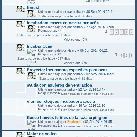
Valoreción: 10%
Emús!
Último mensaje por
paspalhao
«
30 Sep 2014 20:41
Este tema se publicó hace 4330 dias
Incubadora casera en nevera pequeña
Último mensaje por
paspalhao
«
27 Ago 2014 08:08
Respuestas:
44
1
2
3
4
5
Este tema se publicó hace 4805 dias
Valoreción: 40%
Incubar Ocas
Último mensaje por
vizard
«
08 Jun 2014 00:22
Respuestas:
20
1
2
3
Este tema se publicó hace 4587 dias
Valoreción: 30%
Proyecto: Incubadora específica para ocas.
Último mensaje por
paspalhao
«
02 May 2014 16:21
Este tema se publicó hace 4481 dias
ayuda con agujeros de ventilacion
Último mensaje por
suku
«
22 Abr 2014 13:47
Respuestas:
4
Este tema se publicó hace 4492 dias
ultimos retoques incubadora casera
Último mensaje por
suku
«
16 Abr 2014 21:10
Respuestas:
7
Este tema se publicó hace 4498 dias
Busco huevos fertiles de la raza orpington
Último mensaje por
Eseberre
«
01 Abr 2014 01:55
Respuestas:
1
Este tema se publicó hace 4513 dias
Motor de volteo