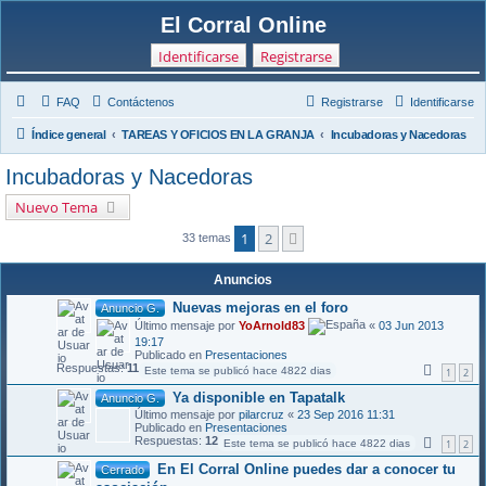
El Corral Online
Identificarse
Registrarse
FAQ
Contáctenos
Registrarse
Identificarse
Índice general
TAREAS Y OFICIOS EN LA GRANJA
Incubadoras y Nacedoras
Incubadoras y Nacedoras
Nuevo Tema
1
2
Siguiente
33 temas
Anuncios
Nuevas mejoras en el foro
Anuncio G.
Último mensaje por
YoArnold83
«
03 Jun 2013
19:17
Publicado en
Presentaciones
Respuestas:
11
Este tema se publicó hace 4822 dias
1
2
Ya disponible en Tapatalk
Anuncio G.
Último mensaje por
pilarcruz
«
23 Sep 2016 11:31
Publicado en
Presentaciones
Respuestas:
12
Este tema se publicó hace 4822 dias
1
2
En El Corral Online puedes dar a conocer tu
Cerrado