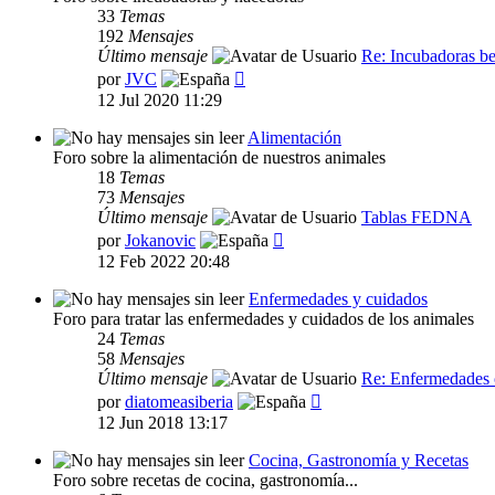
33
Temas
192
Mensajes
Último mensaje
Re: Incubadoras b
Ver
por
JVC
último
12 Jul 2020 11:29
mensaje
Alimentación
Foro sobre la alimentación de nuestros animales
18
Temas
73
Mensajes
Último mensaje
Tablas FEDNA
Ver
por
Jokanovic
último
12 Feb 2022 20:48
mensaje
Enfermedades y cuidados
Foro para tratar las enfermedades y cuidados de los animales
24
Temas
58
Mensajes
Último mensaje
Re: Enfermedades
Ver
por
diatomeasiberia
último
12 Jun 2018 13:17
mensaje
Cocina, Gastronomía y Recetas
Foro sobre recetas de cocina, gastronomía...