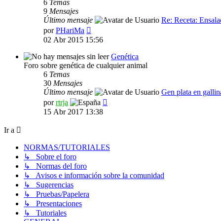
6
Temas
9
Mensajes
Último mensaje
Re: Receta: Ensal
Ver
por
PHariMa
último
02 Abr 2015 15:56
mensaje
Genética
Foro sobre genética de cualquier animal
6
Temas
30
Mensajes
Último mensaje
Gen plata en gallin
Ver
por
rtrja
último
15 Abr 2017 13:38
mensaje
Ir a
NORMAS/TUTORIALES
↳ Sobre el foro
↳ Normas del foro
↳ Avisos e información sobre la comunidad
↳ Sugerencias
↳ Pruebas/Papelera
↳ Presentaciones
↳ Tutoriales