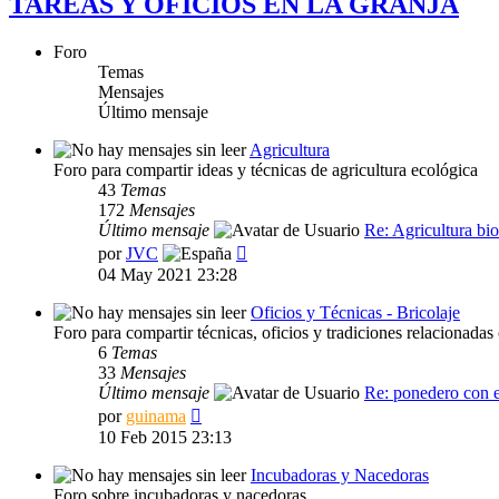
TAREAS Y OFICIOS EN LA GRANJA
Foro
Temas
Mensajes
Último mensaje
Agricultura
Foro para compartir ideas y técnicas de agricultura ecológica
43
Temas
172
Mensajes
Último mensaje
Re: Agricultura bi
Ver
por
JVC
último
04 May 2021 23:28
mensaje
Oficios y Técnicas - Bricolaje
Foro para compartir técnicas, oficios y tradiciones relacionadas 
6
Temas
33
Mensajes
Último mensaje
Re: ponedero con
Ver
por
guinama
último
10 Feb 2015 23:13
mensaje
Incubadoras y Nacedoras
Foro sobre incubadoras y nacedoras