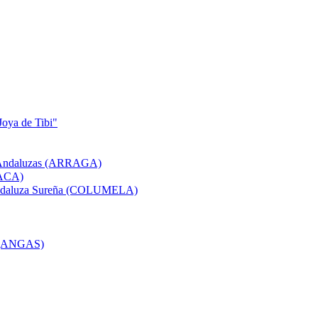
Joya de Tibi"
as Andaluzas (ARRAGA)
(ACA)
a Andaluza Sureña (COLUMELA)
s (ANGAS)