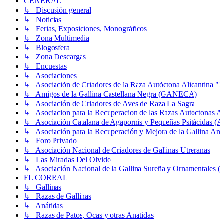
GENERAL
↳ Discusión general
↳ Noticias
↳ Ferias, Exposiciones, Monográficos
↳ Zona Multimedia
↳ Blogosfera
↳ Zona Descargas
↳ Encuestas
↳ Asociaciones
↳ Asociación de Criadores de la Raza Autóctona Alicantina "
↳ Amigos de la Gallina Castellana Negra (GANECA)
↳ Asociación de Criadores de Aves de Raza La Sagra
↳ Asociacion para la Recuperacion de las Razas Autocton
↳ Asociación Catalana de Agapornis y Pequeñas Psitácidas 
↳ Asociación para la Recuperación y Mejora de la Gallin
↳ Foro Privado
↳ Asociación Nacional de Criadores de Gallinas Utreranas
↳ Las Miradas Del Olvido
↳ Asociación Nacional de la Gallina Sureña y Ornamentale
EL CORRAL
↳ Gallinas
↳ Razas de Gallinas
↳ Anátidas
↳ Razas de Patos, Ocas y otras Anátidas