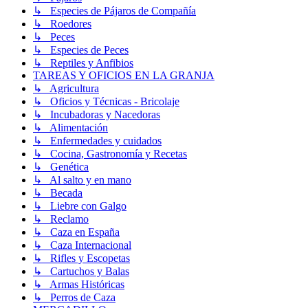
↳ Especies de Pájaros de Compañía
↳ Roedores
↳ Peces
↳ Especies de Peces
↳ Reptiles y Anfibios
TAREAS Y OFICIOS EN LA GRANJA
↳ Agricultura
↳ Oficios y Técnicas - Bricolaje
↳ Incubadoras y Nacedoras
↳ Alimentación
↳ Enfermedades y cuidados
↳ Cocina, Gastronomía y Recetas
↳ Genética
↳ Al salto y en mano
↳ Becada
↳ Liebre con Galgo
↳ Reclamo
↳ Caza en España
↳ Caza Internacional
↳ Rifles y Escopetas
↳ Cartuchos y Balas
↳ Armas Históricas
↳ Perros de Caza