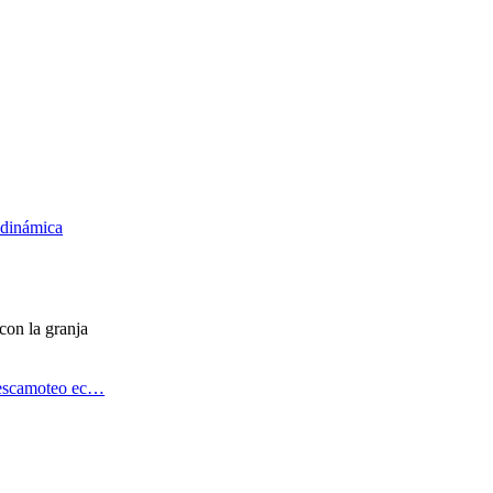
odinámica
con la granja
 escamoteo ec…