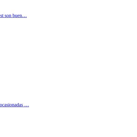
est son buen…
 ocasionadas …