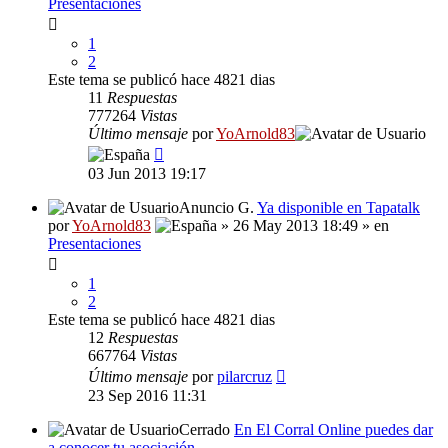
Presentaciones
1
2
Este tema se publicó hace 4821 dias
11
Respuestas
777264
Vistas
Último mensaje
por
YoArnold83
03 Jun 2013 19:17
Anuncio G.
Ya disponible en Tapatalk
por
YoArnold83
» 26 May 2013 18:49 » en
Presentaciones
1
2
Este tema se publicó hace 4821 dias
12
Respuestas
667764
Vistas
Último mensaje
por
pilarcruz
23 Sep 2016 11:31
Cerrado
En El Corral Online puedes dar
a conocer tu asociación