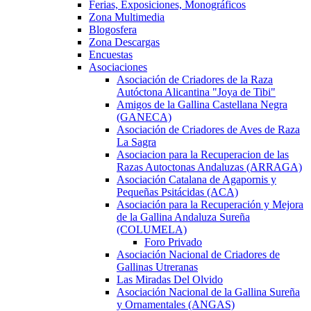
Ferias, Exposiciones, Monográficos
Zona Multimedia
Blogosfera
Zona Descargas
Encuestas
Asociaciones
Asociación de Criadores de la Raza
Autóctona Alicantina "Joya de Tibi"
Amigos de la Gallina Castellana Negra
(GANECA)
Asociación de Criadores de Aves de Raza
La Sagra
Asociacion para la Recuperacion de las
Razas Autoctonas Andaluzas (ARRAGA)
Asociación Catalana de Agapornis y
Pequeñas Psitácidas (ACA)
Asociación para la Recuperación y Mejora
de la Gallina Andaluza Sureña
(COLUMELA)
Foro Privado
Asociación Nacional de Criadores de
Gallinas Utreranas
Las Miradas Del Olvido
Asociación Nacional de la Gallina Sureña
y Ornamentales (ANGAS)