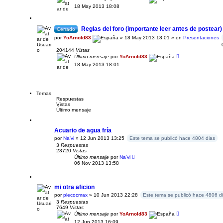
18 May 2013 18:08
Reglas del foro (importante leer antes de postear)
Cerrado
por
YoArnold83
» 18 May 2013 18:01 » en
Presentaciones
204144
Vistas
Último mensaje
por
YoArnold83
18 May 2013 18:01
Temas
Respuestas
Vistas
Último mensaje
Acuario de agua fría
por
Na'vi
» 12 Jun 2013 13:25
Este tema se publicó hace 4804 dias
3
Respuestas
23720
Vistas
Último mensaje
por
Na'vi
06 Nov 2013 13:58
mi otra aficion
por
plecocmax
» 10 Jun 2013 22:28
Este tema se publicó hace 4806 d
3
Respuestas
7649
Vistas
Último mensaje
por
YoArnold83
12 Jun 2013 16:09