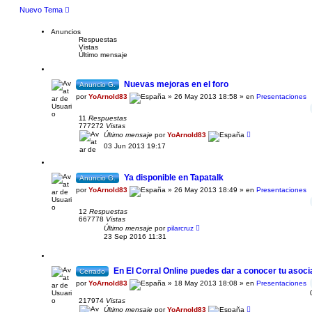
Nuevo Tema
Anuncios
Respuestas
Vistas
Último mensaje
Nuevas mejoras en el foro
Anuncio G.
por
YoArnold83
» 26 May 2013 18:58 » en
Presentaciones
11
Respuestas
777272
Vistas
Último mensaje
por
YoArnold83
03 Jun 2013 19:17
Ya disponible en Tapatalk
Anuncio G.
por
YoArnold83
» 26 May 2013 18:49 » en
Presentaciones
12
Respuestas
667778
Vistas
Último mensaje
por
pilarcruz
23 Sep 2016 11:31
En El Corral Online puedes dar a conocer tu asoci
Cerrado
por
YoArnold83
» 18 May 2013 18:08 » en
Presentaciones
217974
Vistas
Último mensaje
por
YoArnold83