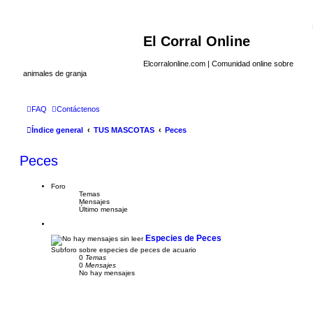
El Corral Online
Elcorralonline.com | Comunidad online sobre
animales de granja
FAQ
Contáctenos
Índice general
TUS MASCOTAS
Peces
Peces
Foro
Temas
Mensajes
Último mensaje
Especies de Peces
Subforo sobre especies de peces de acuario
0
Temas
0
Mensajes
No hay mensajes