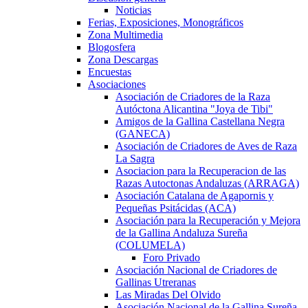
Noticias
Ferias, Exposiciones, Monográficos
Zona Multimedia
Blogosfera
Zona Descargas
Encuestas
Asociaciones
Asociación de Criadores de la Raza
Autóctona Alicantina "Joya de Tibi"
Amigos de la Gallina Castellana Negra
(GANECA)
Asociación de Criadores de Aves de Raza
La Sagra
Asociacion para la Recuperacion de las
Razas Autoctonas Andaluzas (ARRAGA)
Asociación Catalana de Agapornis y
Pequeñas Psitácidas (ACA)
Asociación para la Recuperación y Mejora
de la Gallina Andaluza Sureña
(COLUMELA)
Foro Privado
Asociación Nacional de Criadores de
Gallinas Utreranas
Las Miradas Del Olvido
Asociación Nacional de la Gallina Sureña