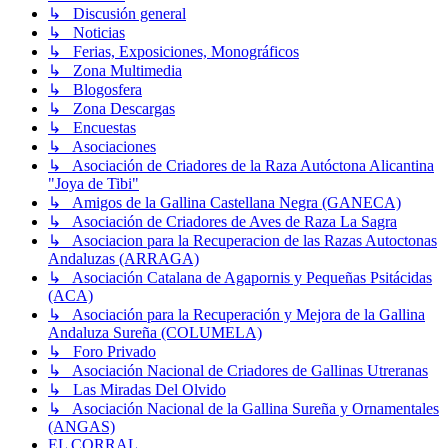
↳ Discusión general
↳ Noticias
↳ Ferias, Exposiciones, Monográficos
↳ Zona Multimedia
↳ Blogosfera
↳ Zona Descargas
↳ Encuestas
↳ Asociaciones
↳ Asociación de Criadores de la Raza Autóctona Alicantina
"Joya de Tibi"
↳ Amigos de la Gallina Castellana Negra (GANECA)
↳ Asociación de Criadores de Aves de Raza La Sagra
↳ Asociacion para la Recuperacion de las Razas Autoctonas
Andaluzas (ARRAGA)
↳ Asociación Catalana de Agapornis y Pequeñas Psitácidas
(ACA)
↳ Asociación para la Recuperación y Mejora de la Gallina
Andaluza Sureña (COLUMELA)
↳ Foro Privado
↳ Asociación Nacional de Criadores de Gallinas Utreranas
↳ Las Miradas Del Olvido
↳ Asociación Nacional de la Gallina Sureña y Ornamentales
(ANGAS)
EL CORRAL