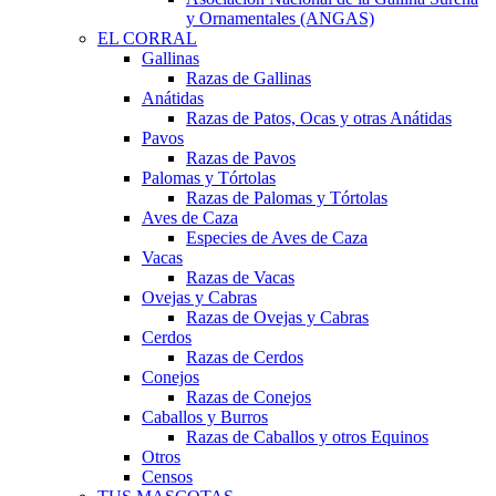
y Ornamentales (ANGAS)
EL CORRAL
Gallinas
Razas de Gallinas
Anátidas
Razas de Patos, Ocas y otras Anátidas
Pavos
Razas de Pavos
Palomas y Tórtolas
Razas de Palomas y Tórtolas
Aves de Caza
Especies de Aves de Caza
Vacas
Razas de Vacas
Ovejas y Cabras
Razas de Ovejas y Cabras
Cerdos
Razas de Cerdos
Conejos
Razas de Conejos
Caballos y Burros
Razas de Caballos y otros Equinos
Otros
Censos