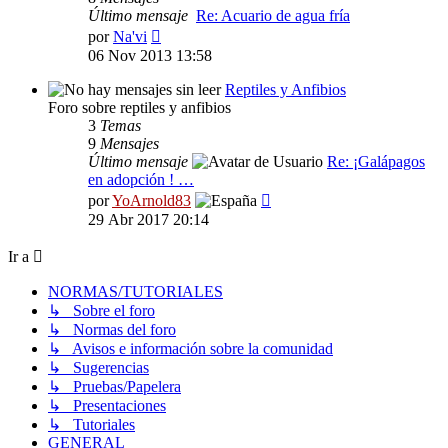
Último mensaje
Re: Acuario de agua fría
Ver
por
Na'vi
último
06 Nov 2013 13:58
mensaje
Reptiles y Anfibios
Foro sobre reptiles y anfibios
3
Temas
9
Mensajes
Último mensaje
Re: ¡Galápagos
en adopción ! …
Ver
por
YoArnold83
último
29 Abr 2017 20:14
mensaje
Ir a
NORMAS/TUTORIALES
↳ Sobre el foro
↳ Normas del foro
↳ Avisos e información sobre la comunidad
↳ Sugerencias
↳ Pruebas/Papelera
↳ Presentaciones
↳ Tutoriales
GENERAL