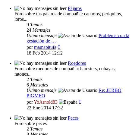
mensaje
Pájaros
Foro sobre tus pájaros de compañia: canarios, periquitos,
loros...
9
Temas
24
Mensajes
Último mensaje
Problema con la
gestación de …
Ver
por
mamapitufa
último
18 Feb 2014 12:12
mensaje
Roedores
Foro sobre roedores de compañía: hamsters, cobayas,
ratones...
2
Temas
6
Mensajes
Último mensaje
Re: JERBO
PIGMEO
Ver
por
YoArnold83
último
22 Ene 2014 17:32
mensaje
Peces
Foro sobre peces
2
Temas
8
Mensajes