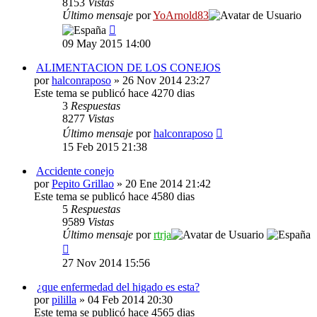
8153
Vistas
Último mensaje
por
YoArnold83
09 May 2015 14:00
ALIMENTACION DE LOS CONEJOS
por
halconraposo
» 26 Nov 2014 23:27
Este tema se publicó hace 4270 dias
3
Respuestas
8277
Vistas
Último mensaje
por
halconraposo
15 Feb 2015 21:38
Accidente conejo
por
Pepito Grillao
» 20 Ene 2014 21:42
Este tema se publicó hace 4580 dias
5
Respuestas
9589
Vistas
Último mensaje
por
rtrja
27 Nov 2014 15:56
¿que enfermedad del higado es esta?
por
pililla
» 04 Feb 2014 20:30
Este tema se publicó hace 4565 dias