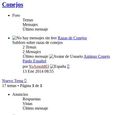
Conejos
Foro
Temas
Mensajes
Último mensaje
Razas de Conejos
Subforo sobre razas de conejos
2
Temas
2
Mensajes
Último mensaje
Antiguo Conejo
Pardo Español
Ver
por
YoArnold83
último
13 Ene 2014 08:55
mensaje
Nuevo Tema
17 temas • Página
1
de
1
Anuncios
Respuestas
Vistas
Último mensaje