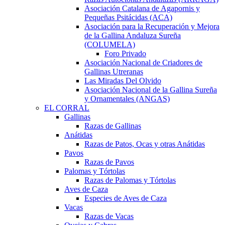
Asociación Catalana de Agapornis y
Pequeñas Psitácidas (ACA)
Asociación para la Recuperación y Mejora
de la Gallina Andaluza Sureña
(COLUMELA)
Foro Privado
Asociación Nacional de Criadores de
Gallinas Utreranas
Las Miradas Del Olvido
Asociación Nacional de la Gallina Sureña
y Ornamentales (ANGAS)
EL CORRAL
Gallinas
Razas de Gallinas
Anátidas
Razas de Patos, Ocas y otras Anátidas
Pavos
Razas de Pavos
Palomas y Tórtolas
Razas de Palomas y Tórtolas
Aves de Caza
Especies de Aves de Caza
Vacas
Razas de Vacas