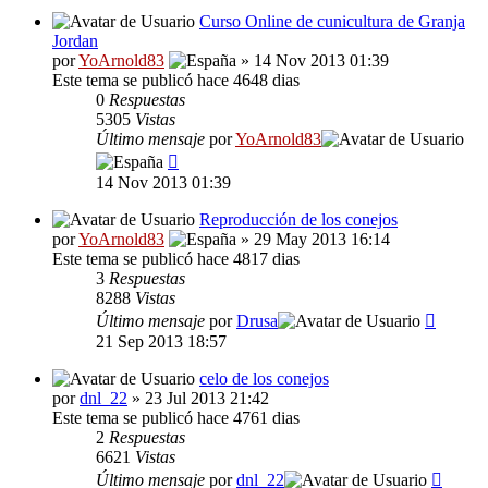
Curso Online de cunicultura de Granja
Jordan
por
YoArnold83
» 14 Nov 2013 01:39
Este tema se publicó hace 4648 dias
0
Respuestas
5305
Vistas
Último mensaje
por
YoArnold83
14 Nov 2013 01:39
Reproducción de los conejos
por
YoArnold83
» 29 May 2013 16:14
Este tema se publicó hace 4817 dias
3
Respuestas
8288
Vistas
Último mensaje
por
Drusa
21 Sep 2013 18:57
celo de los conejos
por
dnl_22
» 23 Jul 2013 21:42
Este tema se publicó hace 4761 dias
2
Respuestas
6621
Vistas
Último mensaje
por
dnl_22