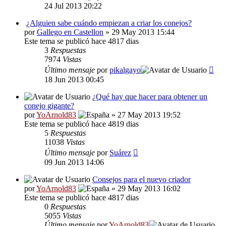
24 Jul 2013 20:22
¿Alguien sabe cuándo empiezan a criar los conejos?
por
Gallego en Castellon
» 29 May 2013 15:44
Este tema se publicó hace 4817 dias
3
Respuestas
7974
Vistas
Último mensaje
por
pikalgayo
18 Jun 2013 00:45
¿Qué hay que hacer para obtener un
conejo gigante?
por
YoArnold83
» 27 May 2013 19:52
Este tema se publicó hace 4819 dias
5
Respuestas
11038
Vistas
Último mensaje
por
Suárez
09 Jun 2013 14:06
Consejos para el nuevo criador
por
YoArnold83
» 29 May 2013 16:02
Este tema se publicó hace 4817 dias
0
Respuestas
5055
Vistas
Último mensaje
por
YoArnold83