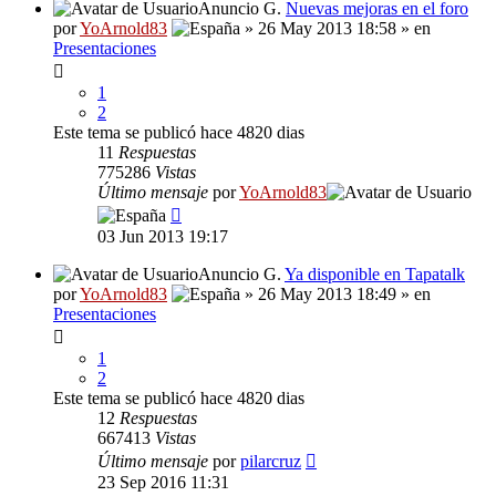
Anuncio G.
Nuevas mejoras en el foro
por
YoArnold83
» 26 May 2013 18:58 » en
Presentaciones
1
2
Este tema se publicó hace 4820 dias
11
Respuestas
775286
Vistas
Último mensaje
por
YoArnold83
03 Jun 2013 19:17
Anuncio G.
Ya disponible en Tapatalk
por
YoArnold83
» 26 May 2013 18:49 » en
Presentaciones
1
2
Este tema se publicó hace 4820 dias
12
Respuestas
667413
Vistas
Último mensaje
por
pilarcruz
23 Sep 2016 11:31