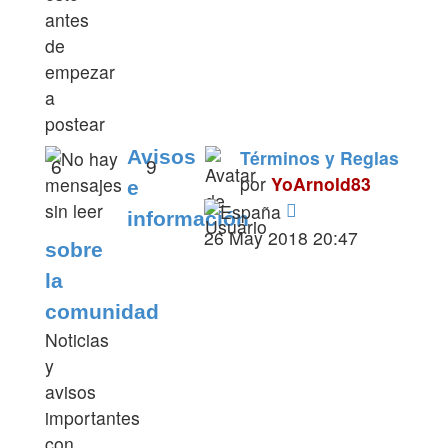
antes
de
empezar
a
postear
Avisos
Términos y Reglas
6
9
por
YoArnold83
e
Ver
información
último
26 May 2018 20:47
sobre
mensaje
la
comunidad
Noticias
y
avisos
importantes
con