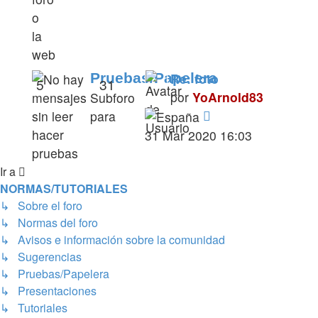
o
la
web
Pruebas/Papelera
Re: foto
5
31
por
YoArnold83
Subforo
Ver
para
último
hacer
31 Mar 2020 16:03
mensaje
pruebas
Ir a
NORMAS/TUTORIALES
↳ Sobre el foro
↳ Normas del foro
↳ Avisos e información sobre la comunidad
↳ Sugerencias
↳ Pruebas/Papelera
↳ Presentaciones
↳ Tutoriales