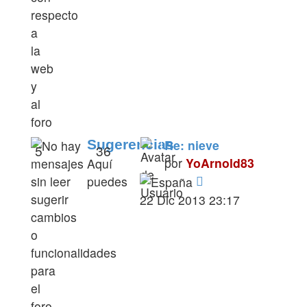
respecto
a
la
web
y
al
foro
Sugerencias
Re: nieve
5
36
por
YoArnold83
Aquí
Ver
puedes
último
sugerir
22 Dic 2013 23:17
mensaje
cambios
o
funcionalidades
para
el
foro