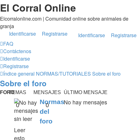
El Corral Online
Elcorralonline.com | Comunidad online sobre animales de
granja
Identificarse
Registrarse
Identificarse
Registrarse
FAQ
Contáctenos
Identificarse
Registrarse
Índice general
NORMAS/TUTORIALES
Sobre el foro
Sobre el foro
FORO
TEMAS
MENSAJES
ÚLTIMO MENSAJE
Normas
No hay mensajes
0
0
del
foro
Leer
esto