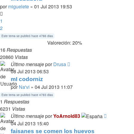
por
miguelete
» 01 Jul 2013 19:53
1
2
Este tema se publicó hace 4786 dias
Valoreción: 20%
16
Respuestas
20860
Vistas
Último mensaje
por
Drusa
08 Jul 2013 06:53
mI codorniz
por
Na'vi
» 04 Jul 2013 11:07
Este tema se publicó hace 4783 dias
1
Respuestas
6231
Vistas
Último mensaje
por
YoArnold83
04 Jul 2013 15:40
faisanes se comen los huevos