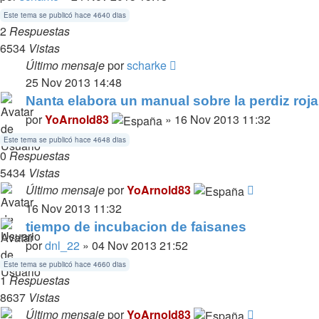
Este tema se publicó hace 4640 dias
2
Respuestas
6534
Vistas
Último mensaje
por
scharke
25 Nov 2013 14:48
Nanta elabora un manual sobre la perdiz roja
por
YoArnold83
» 16 Nov 2013 11:32
Este tema se publicó hace 4648 dias
0
Respuestas
5434
Vistas
Último mensaje
por
YoArnold83
16 Nov 2013 11:32
tiempo de incubacion de faisanes
por
dnl_22
» 04 Nov 2013 21:52
Este tema se publicó hace 4660 dias
1
Respuestas
8637
Vistas
Último mensaje
por
YoArnold83