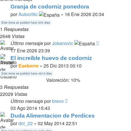
Granja de codorniz ponedora
por
Autocritic
» 16 Ene 2026 20:34
Este tema se publicó hace 204 dias
1
Respuestas
2648
Vistas
Último mensaje
por
Jokanovic
17 Ene 2026 23:39
El increíble huevo de codorniz
por
Eseberre
» 25 Dic 2013 00:10
Este tema se publicó hace 4610 dias
Valoreción: 10%
3
Respuestas
22029
Vistas
Último mensaje
por
brevo
03 Ago 2014 15:43
Duda Alimentacion de Perdices
por
dnl_22
» 02 May 2014 22:51