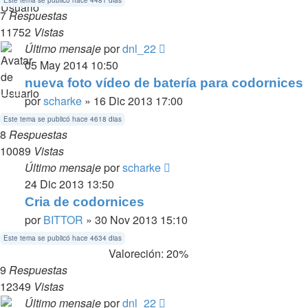
Este tema se publicó hace 4481 dias
7
Respuestas
11752
Vistas
Último mensaje
por
dnl_22
05 May 2014 10:50
nueva foto vídeo de batería para codornices
por
scharke
» 16 Dic 2013 17:00
Este tema se publicó hace 4618 dias
8
Respuestas
10089
Vistas
Último mensaje
por
scharke
24 Dic 2013 13:50
Cria de codornices
por
BITTOR
» 30 Nov 2013 15:10
Este tema se publicó hace 4634 dias
Valoreción: 20%
9
Respuestas
12349
Vistas
Último mensaje
por
dnl_22