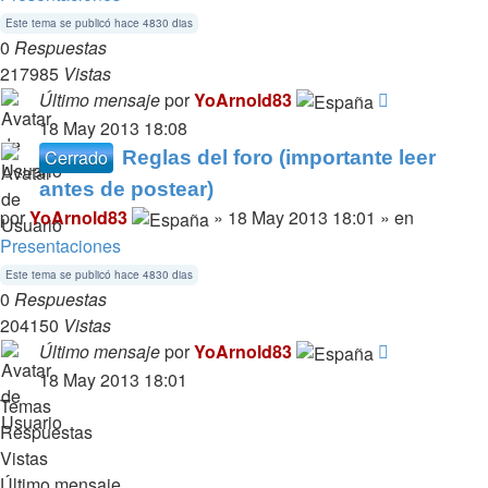
Este tema se publicó hace 4830 dias
0
Respuestas
217985
Vistas
Último mensaje
por
YoArnold83
18 May 2013 18:08
Cerrado
Reglas del foro (importante leer
antes de postear)
por
YoArnold83
» 18 May 2013 18:01 » en
Presentaciones
Este tema se publicó hace 4830 dias
0
Respuestas
204150
Vistas
Último mensaje
por
YoArnold83
18 May 2013 18:01
Temas
Respuestas
Vistas
Último mensaje