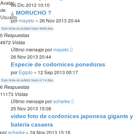
06 Dic 2013 10:10
¿ MORUCHO ?
por
mayeto
» 26 Nov 2013 20:44
Este tema se publicó hace 4638 dias
0
Respuestas
4972
Vistas
Último mensaje
por
mayeto
26 Nov 2013 20:44
Especie de codornices ponedoras
por
Egipto
» 12 Sep 2013 00:17
Este tema se publicó hace 4714 dias
6
Respuestas
11173
Vistas
Último mensaje
por
scharke
25 Nov 2013 15:08
video foto de cordonices japonesa gigante y
bateria casaera
por
scharke
» 24 Nov 2013 15:18