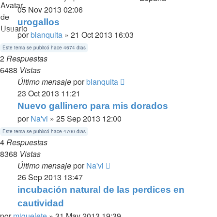
05 Nov 2013 02:06
urogallos
por
blanquita
» 21 Oct 2013 16:03
Este tema se publicó hace 4674 dias
2
Respuestas
6488
Vistas
Último mensaje
por
blanquita
23 Oct 2013 11:21
Nuevo gallinero para mis dorados
por
Na'vi
» 25 Sep 2013 12:00
Este tema se publicó hace 4700 dias
4
Respuestas
8368
Vistas
Último mensaje
por
Na'vi
26 Sep 2013 13:47
incubación natural de las perdices en
cautividad
por
miguelete
» 31 May 2013 19:39