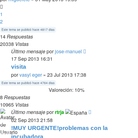
1
2
Este tema se publicó hace 4817 dias
14
Respuestas
20338
Vistas
Último mensaje
por
jose-manuel
17 Sep 2013 16:31
visita
por
vasyl eger
» 23 Jul 2013 17:38
Este tema se publicó hace 4764 dias
Valoreción: 10%
8
Respuestas
10965
Vistas
Último mensaje
por
rtrja
02 Sep 2013 21:58
!MUY URGENTE!problemas con la
incubadora