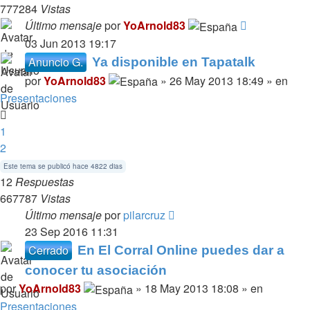
777284
Vistas
Último mensaje
por
YoArnold83
03 Jun 2013 19:17
Anuncio G.
Ya disponible en Tapatalk
por
YoArnold83
» 26 May 2013 18:49 » en
Presentaciones
1
2
Este tema se publicó hace 4822 dias
12
Respuestas
667787
Vistas
Último mensaje
por
pilarcruz
23 Sep 2016 11:31
Cerrado
En El Corral Online puedes dar a
conocer tu asociación
por
YoArnold83
» 18 May 2013 18:08 » en
Presentaciones