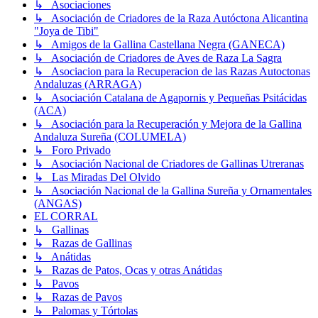
↳ Asociaciones
↳ Asociación de Criadores de la Raza Autóctona Alicantina
"Joya de Tibi"
↳ Amigos de la Gallina Castellana Negra (GANECA)
↳ Asociación de Criadores de Aves de Raza La Sagra
↳ Asociacion para la Recuperacion de las Razas Autoctonas
Andaluzas (ARRAGA)
↳ Asociación Catalana de Agapornis y Pequeñas Psitácidas
(ACA)
↳ Asociación para la Recuperación y Mejora de la Gallina
Andaluza Sureña (COLUMELA)
↳ Foro Privado
↳ Asociación Nacional de Criadores de Gallinas Utreranas
↳ Las Miradas Del Olvido
↳ Asociación Nacional de la Gallina Sureña y Ornamentales
(ANGAS)
EL CORRAL
↳ Gallinas
↳ Razas de Gallinas
↳ Anátidas
↳ Razas de Patos, Ocas y otras Anátidas
↳ Pavos
↳ Razas de Pavos
↳ Palomas y Tórtolas