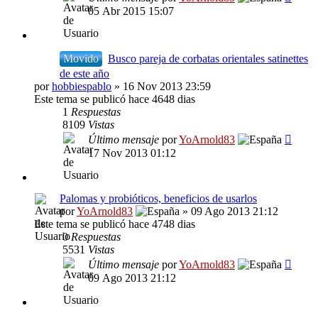
05 Abr 2015 15:07
Movido
Busco pareja de corbatas orientales satinettes
de este año
por
hobbiespablo
» 16 Nov 2013 23:59
Este tema se publicó hace 4648 dias
1
Respuestas
8109
Vistas
Último mensaje
por
YoArnold83
17 Nov 2013 01:12
Palomas y probióticos, beneficios de usarlos
por
YoArnold83
» 09 Ago 2013 21:12
Este tema se publicó hace 4748 dias
0
Respuestas
5531
Vistas
Último mensaje
por
YoArnold83
09 Ago 2013 21:12