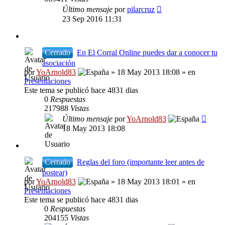
Último mensaje
por
pilarcruz
23 Sep 2016 11:31
Cerrado
En El Corral Online puedes dar a conocer tu
asociación
por
YoArnold83
» 18 May 2013 18:08 » en
Presentaciones
Este tema se publicó hace 4831 dias
0
Respuestas
217988
Vistas
Último mensaje
por
YoArnold83
18 May 2013 18:08
Cerrado
Reglas del foro (importante leer antes de
postear)
por
YoArnold83
» 18 May 2013 18:01 » en
Presentaciones
Este tema se publicó hace 4831 dias
0
Respuestas
204155
Vistas