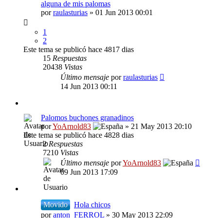
alguna de mis palomas
por
raulasturias
» 01 Jun 2013 00:01
1
2
Este tema se publicó hace 4817 dias
15
Respuestas
20438
Vistas
Último mensaje
por
raulasturias
14 Jun 2013 00:11
Palomos buchones granadinos
por
YoArnold83
» 21 May 2013 20:10
Este tema se publicó hace 4828 dias
2
Respuestas
7210
Vistas
Último mensaje
por
YoArnold83
09 Jun 2013 17:09
Movido
Hola chicos
por
anton_FERROL
» 30 May 2013 22:09