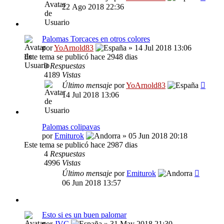
22 Ago 2018 22:36
Palomas Torcaces en otros colores
por
YoArnold83
» 14 Jul 2018 13:06
Este tema se publicó hace 2948 dias
0
Respuestas
4189
Vistas
Último mensaje
por
YoArnold83
14 Jul 2018 13:06
Palomas colipavas
por
Emiturok
» 05 Jun 2018 20:18
Este tema se publicó hace 2987 dias
4
Respuestas
4996
Vistas
Último mensaje
por
Emiturok
06 Jun 2018 13:57
Esto si es un buen palomar
por
JVC
» 31 May 2018 21:30