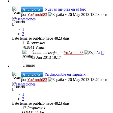
Anuncio G.
Nuevas mejoras en el foro
por
YoArnold83
» 26 May 2013 18:58 » en
Presentaciones
1
2
Este tema se publicó hace 4823 dias
11
Respuestas
783841
Vistas
Último mensaje
por
YoArnold83
03 Jun 2013 19:17
Anuncio G.
Ya disponible en Tapatalk
por
YoArnold83
» 26 May 2013 18:49 » en
Presentaciones
1
2
Este tema se publicó hace 4823 dias
12
Respuestas
669411
Vistas