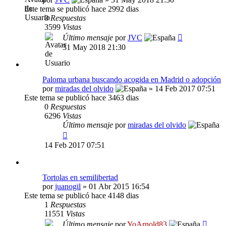
Este tema se publicó hace 2992 dias
0
Respuestas
3599
Vistas
Último mensaje
por
JVC
31 May 2018 21:30
Paloma urbana buscando acogida en Madrid o adopción
por
miradas del olvido
» 14 Feb 2017 07:51
Este tema se publicó hace 3463 dias
0
Respuestas
6296
Vistas
Último mensaje
por
miradas del olvido
14 Feb 2017 07:51
Tortolas en semilibertad
por
juanogil
» 01 Abr 2015 16:54
Este tema se publicó hace 4148 dias
1
Respuestas
11551
Vistas
Último mensaje
por
YoArnold83