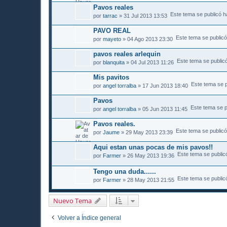
Pavos reales
Este tema se publicó h
por
tarrac
» 31 Jul 2013 13:53
PAVO REAL
Este tema se public
por
mayeto
» 04 Ago 2013 23:30
pavos reales arlequin
Este tema se public
por
blanquita
» 04 Jul 2013 11:26
Mis pavitos
Este tema se p
por
angel torralba
» 17 Jun 2013 18:40
Pavos
Este tema se p
por
angel torralba
» 05 Jun 2013 11:45
Pavos reales.
Este tema se public
por
Jaume
» 29 May 2013 23:39
Aqui estan unas pocas de mis pavos!!
Este tema se public
por
Farmer
» 26 May 2013 19:36
Tengo una duda......
Este tema se public
por
Farmer
» 28 May 2013 21:55
Nuevo Tema
Volver a Índice general