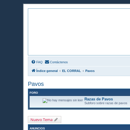
El Corral Online
Elcorralonline.com | Comunidad onl
FAQ
Contáctenos
Índice general
EL CORRAL
Pavos
Pavos
FORO
Razas de Pavos
Subforo sobre razas de pavos
Nuevo Tema
ANUNCIOS