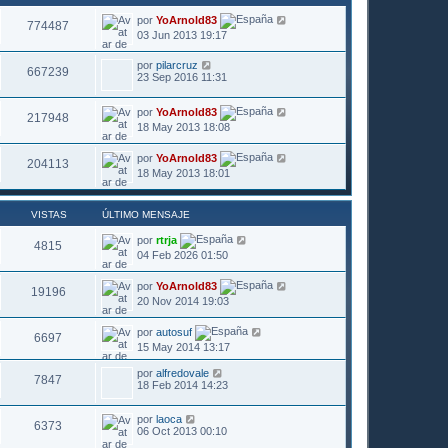
por
YoArnold83
774487
03 Jun 2013 19:17
por
pilarcruz
667239
23 Sep 2016 11:31
por
YoArnold83
217948
18 May 2013 18:08
por
YoArnold83
204113
18 May 2013 18:01
VISTAS
ÚLTIMO MENSAJE
por
rtrja
4815
04 Feb 2026 01:50
por
YoArnold83
19196
20 Nov 2014 19:03
por
autosuf
6697
15 May 2014 13:17
por
alfredovale
7847
18 Feb 2014 14:23
por
laoca
6373
06 Oct 2013 00:10