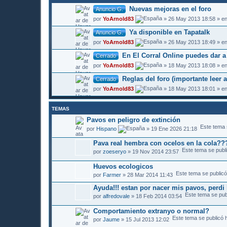
Nuevas mejoras en el foro
Anuncio G.
por
YoArnold83
» 26 May 2013 18:58 » e
Ya disponible en Tapatalk
Anuncio G.
por
YoArnold83
» 26 May 2013 18:49 » e
En El Corral Online puedes dar a
Cerrado
por
YoArnold83
» 18 May 2013 18:08 » e
Reglas del foro (importante leer 
Cerrado
por
YoArnold83
» 18 May 2013 18:01 » e
TEMAS
Pavos en peligro de extinción
Este tema 
por
Hispano
» 19 Ene 2026 21:18
Pava real hembra con ocelos en la cola??
Este tema se publ
por
zoeseryo
» 19 Nov 2014 23:57
Huevos ecologicos
Este tema se public
por
Farmer
» 28 Mar 2014 11:43
Ayuda!!! estan por nacer mis pavos, perdi l
Este tema se pub
por
alfredovale
» 18 Feb 2014 03:54
Comportamiento extranyo o normal?
Este tema se publicó 
por
Jaume
» 15 Jul 2013 12:02