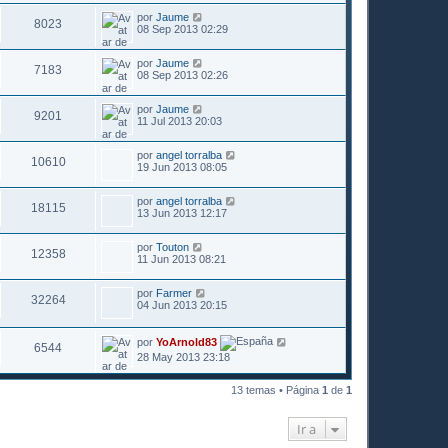
por
Jaume
8023
08 Sep 2013 02:29
por
Jaume
7183
08 Sep 2013 02:26
por
Jaume
9201
11 Jul 2013 20:03
por
angel torralba
10610
19 Jun 2013 08:05
por
angel torralba
18115
13 Jun 2013 12:17
por
Touton
12358
11 Jun 2013 08:21
por
Farmer
32264
04 Jun 2013 20:15
por
YoArnold83
6544
28 May 2013 23:18
13 temas • Página
1
de
1
Ir a