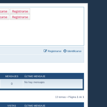
icarse
Registrarse
icarse
Registrarse
Registrarse
Identificarse
MENSAJES
ÚLTIMO MENSAJE
No hay mensajes
0
13 temas • Página
1
de
1
VISTAS
ÚLTIMO MENSAJE