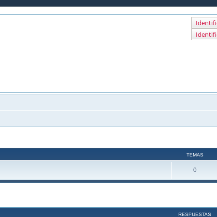
Identif
Identif
ine sobre animales de granja
TEMAS
0
RESPUESTAS