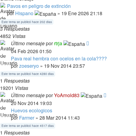
Pavos en peligro de extinción
por
Hispano
» 19 Ene 2026 21:18
Este tema se publicó hace 202 dias
3
Respuestas
4852
Vistas
Último mensaje
por
rtrja
04 Feb 2026 01:50
Pava real hembra con ocelos en la cola????
por
zoeseryo
» 19 Nov 2014 23:57
Este tema se publicó hace 4280 dias
1
Respuestas
19201
Vistas
Último mensaje
por
YoArnold83
20 Nov 2014 19:03
Huevos ecologicos
por
Farmer
» 28 Mar 2014 11:43
Este tema se publicó hace 4517 dias
1
Respuestas