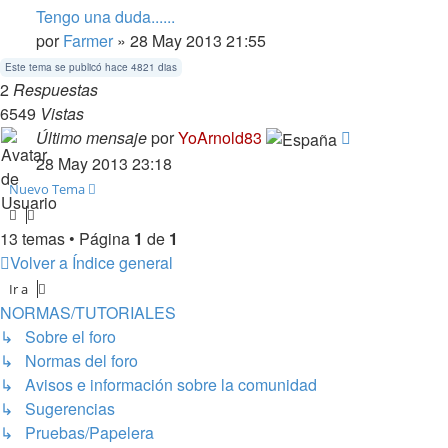
Tengo una duda......
por
Farmer
» 28 May 2013 21:55
Este tema se publicó hace 4821 dias
2
Respuestas
6549
Vistas
Último mensaje
por
YoArnold83
28 May 2013 23:18
Nuevo Tema
13 temas • Página
1
de
1
Volver a Índice general
Ir a
NORMAS/TUTORIALES
↳ Sobre el foro
↳ Normas del foro
↳ Avisos e información sobre la comunidad
↳ Sugerencias
↳ Pruebas/Papelera