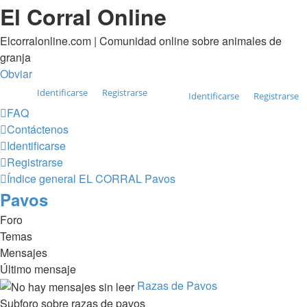
El Corral Online
Elcorralonline.com | Comunidad online sobre animales de
granja
Obviar
Identificarse
Registrarse
Identificarse
Registrarse
FAQ
Contáctenos
Identificarse
Registrarse
Índice general
EL CORRAL
Pavos
Pavos
Foro
Temas
Mensajes
Último mensaje
Razas de Pavos
Subforo sobre razas de pavos