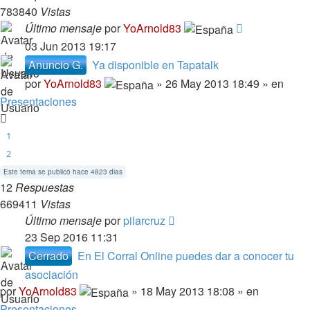
783840
Vistas
Último mensaje
por
YoArnold83
03 Jun 2013 19:17
Anuncio G.
Ya disponible en Tapatalk
por
YoArnold83
» 26 May 2013 18:49 » en
Presentaciones
1
2
Este tema se publicó hace 4823 dias
12
Respuestas
669411
Vistas
Último mensaje
por
pilarcruz
23 Sep 2016 11:31
Cerrado
En El Corral Online puedes dar a conocer tu
asociación
por
YoArnold83
» 18 May 2013 18:08 » en
Presentaciones