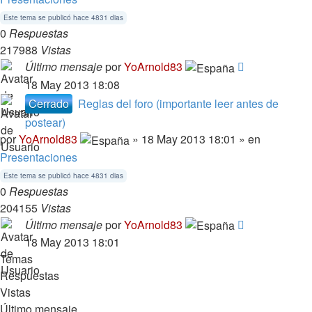
Este tema se publicó hace 4831 dias
0
Respuestas
217988
Vistas
Último mensaje
por
YoArnold83
18 May 2013 18:08
Cerrado
Reglas del foro (importante leer antes de
postear)
por
YoArnold83
» 18 May 2013 18:01 » en
Presentaciones
Este tema se publicó hace 4831 dias
0
Respuestas
204155
Vistas
Último mensaje
por
YoArnold83
18 May 2013 18:01
Temas
Respuestas
Vistas
Último mensaje