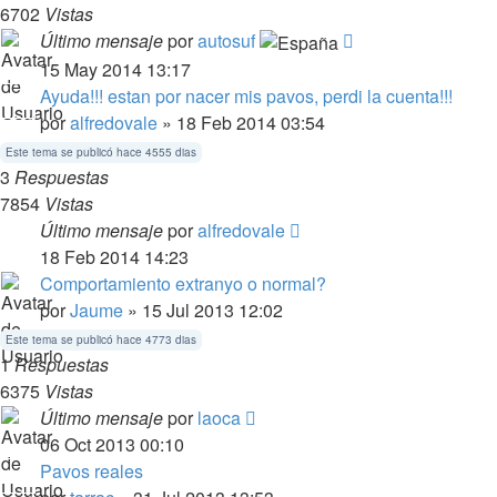
6702
Vistas
Último mensaje
por
autosuf
15 May 2014 13:17
Ayuda!!! estan por nacer mis pavos, perdi la cuenta!!!
por
alfredovale
» 18 Feb 2014 03:54
Este tema se publicó hace 4555 dias
3
Respuestas
7854
Vistas
Último mensaje
por
alfredovale
18 Feb 2014 14:23
Comportamiento extranyo o normal?
por
Jaume
» 15 Jul 2013 12:02
Este tema se publicó hace 4773 dias
1
Respuestas
6375
Vistas
Último mensaje
por
laoca
06 Oct 2013 00:10
Pavos reales